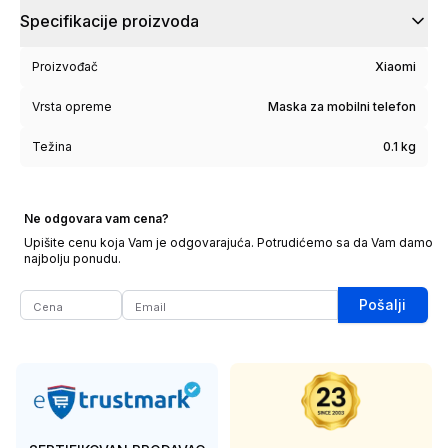
Specifikacije proizvoda
Proizvođač
Xiaomi
Vrsta opreme
Maska za mobilni telefon
Težina
0.1 kg
Ne odgovara vam cena?
Upišite cenu koja Vam je odgovarajuća. Potrudićemo sa da Vam damo
najbolju ponudu.
Pošalji