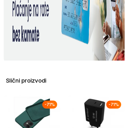
Slični proizvodi
-
71
%
-
71
%