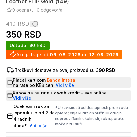
Leather FLIP Gold (149)
0
ocena
•
0
odgovor/a
410
RSD
350
RSD
Ušteda:
60
RSD
Akcija traje od
06. 08. 2026
do
12. 08. 2026
Troškovi dostave za ovaj proizvod su
390 RSD
Plaćaj karticom
Banca Intesa
na rate po KEŠ ceni!
Vidi više
Kupovina na rate uz web kredit – sve online
Vidi više
Očekivani rok za
*U zavisnosti od dostupnosti proizvoda,
isporuku je od
2
do
opterećenja kurirskih službi ili drugih
nepredviđenih okolnosti, rok isporuke
4
radnih
može biti i duži.
dana
*
Vidi više