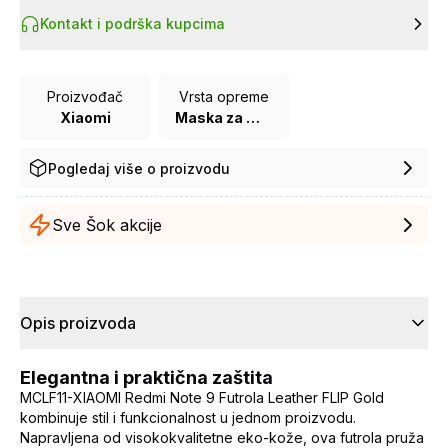
Kontakt i podrška kupcima
Proizvođač
Vrsta opreme
Xiaomi
Maska za mobilni telefon
Pogledaj više o proizvodu
Sve Šok akcije
Opis proizvoda
Elegantna i praktična zaštita
MCLF11-XIAOMI Redmi Note 9 Futrola Leather FLIP Gold
kombinuje stil i funkcionalnost u jednom proizvodu.
Napravljena od visokokvalitetne eko-kože, ova futrola pruža