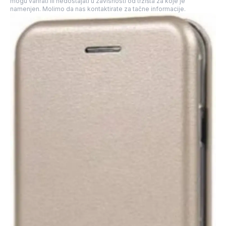
mogu varirati ili nedostajati u zavisnosti od tržišta za koje je
namenjen. Molimo da nas kontaktirate za tačne informacije.