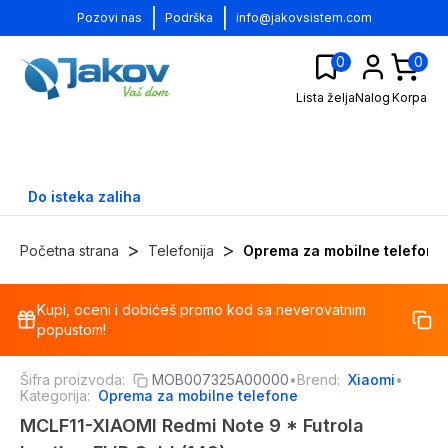
|
|
Pozovi nas
Podrška
info@jakovsistem.com
0
0
Lista želja
Nalog
Korpa
Do isteka zaliha
>
>
Početna strana
Telefonija
Oprema za mobilne telefone
Kupi, oceni i dobićeš promo kod sa neverovatnim
-
15
%
popustom!
Šifra proizvoda:
MOB007325A00000
•
Brend:
Xiaomi
•
Kategorija:
Oprema za mobilne telefone
MCLF11-XIAOMI Redmi Note 9 * Futrola