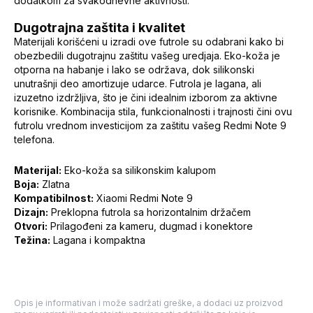
dodatkom za svakodnevne aktivnosti.
Dugotrajna zaštita i kvalitet
Materijali korišćeni u izradi ove futrole su odabrani kako bi
obezbedili dugotrajnu zaštitu vašeg uredjaja. Eko-koža je
otporna na habanje i lako se održava, dok silikonski
unutrašnji deo amortizuje udarce. Futrola je lagana, ali
izuzetno izdržljiva, što je čini idealnim izborom za aktivne
korisnike. Kombinacija stila, funkcionalnosti i trajnosti čini ovu
futrolu vrednom investicijom za zaštitu vašeg Redmi Note 9
telefona.
Materijal:
Eko-koža sa silikonskim kalupom
Boja:
Zlatna
Kompatibilnost:
Xiaomi Redmi Note 9
Dizajn:
Preklopna futrola sa horizontalnim držačem
Otvori:
Prilagođeni za kameru, dugmad i konektore
Težina:
Lagana i kompaktna
Opis je informativan i može sadržati greške, a dodaci uz proizvod