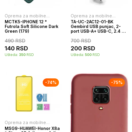
Oprema za mobilne
Oprema za mobilne
telefone
telefone
MCTK5-IPHONE 12 *
TA-UC-2AC12-01-BK
Futrola Soft Silicone Dark
Gembird USB punjac, 2-
Green (179)
port USB-A+ USB-C, 2.4 A,
Black
490
RSD
700
RSD
140
RSD
200
RSD
Ušteda:
350
RSD
Ušteda:
500
RSD
-
74
%
-
75
%
Oprema za mobilne
telefone
MSG9-HUAWEI-Honor X8a