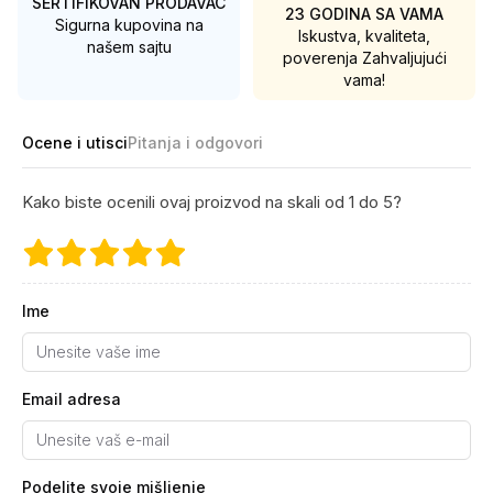
SERTIFIKOVAN PRODAVAC
23 GODINA SA VAMA
Sigurna kupovina na
Iskustva, kvaliteta,
našem sajtu
poverenja
Zahvaljujući
vama!
Ocene i utisci
Pitanja i odgovori
Kako biste ocenili ovaj proizvod na skali od 1 do 5?
Ime
Email adresa
Podelite svoje mišljenje