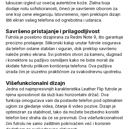
luksuzan izgled uz osećaj autentične kože. Zlatna boja
dodaje notu sofisticiranosti, čineći je savršenim izborom za
one koji cene eleganciju. Istovremeno, njen preklopni dizajn
štiti ekran vašeg telefona od ogrebotina i udaraca.
Savršeno pristajanje i prilagodljivost
Futrola je posebno dizajnirana za Redmi Note 9, što garantuje
precizno pristajanje. Silikonski kalup unutar futrole osigurava
da telefon ostane stabilan i siguran, dok preklop savršeno
naleže preko ekrana. Svi potrebni otvori za kameru, dugmad
i konektore su pažljivo osmišljeni kako ne biste morali da
skidate futrolu prilikom korišćenja telefona. Ova pažljiva
izrada čini je izuzetno praktičnom za svakodnevnu upotrebu.
Višefunkcionalni dizajn
Jedna od najimpresivnijih karakteristika Leather Flip futrole je
njena sposobnost da služi kao horizontalni držač. Ova
funkcija omogućava vam da postavite telefon pod optimalnim
uglom za gledanje videa, čitanje ili video pozive. Dizajn je
optimiziran za stabilnost, tako da možete bezbedno koristiti
telefon bez straha da će se prevrnuti. Ova višefunkcionalnost
čini futrolu ne samo zaštitnim pokrivačem već i korisnim