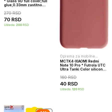
* Glass 9D full cover,full
glue,0.33mm zastitno
staklo za Honor X8a (99) T
270
RSD
70
RSD
Ušteda:
200
RSD
Oprema za mobilne
telefone
MCTK4-XIAOMI Redmi
Note 10 Pro * Futrola UTC
Ultra Tanki Color silicone
Red (59)
160
RSD
40
RSD
Ušteda:
120
RSD