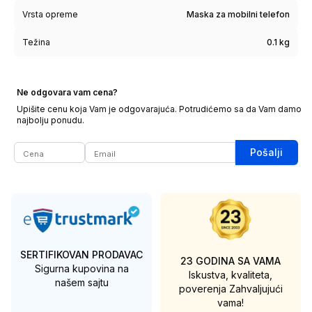
Vrsta opreme
Maska za mobilni telefon
Težina
0.1 kg
Ne odgovara vam cena?
Upišite cenu koja Vam je odgovarajuća. Potrudićemo sa da Vam damo
najbolju ponudu.
Pošalji
SERTIFIKOVAN PRODAVAC
23 GODINA SA VAMA
Sigurna kupovina na
Iskustva, kvaliteta,
našem sajtu
poverenja
Zahvaljujući
vama!