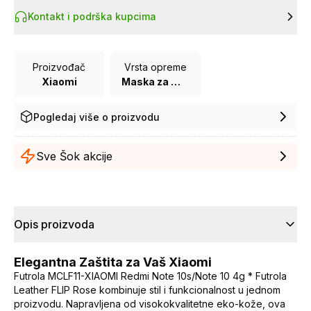
Kontakt i podrška kupcima
Proizvođač
Vrsta opreme
Xiaomi
Maska za mobilni telefon
Pogledaj više o proizvodu
Sve Šok akcije
Opis proizvoda
Elegantna Zaštita za Vaš Xiaomi
Futrola MCLF11-XIAOMI Redmi Note 10s/Note 10 4g * Futrola
Leather FLIP Rose kombinuje stil i funkcionalnost u jednom
proizvodu. Napravljena od visokokvalitetne eko-kože, ova