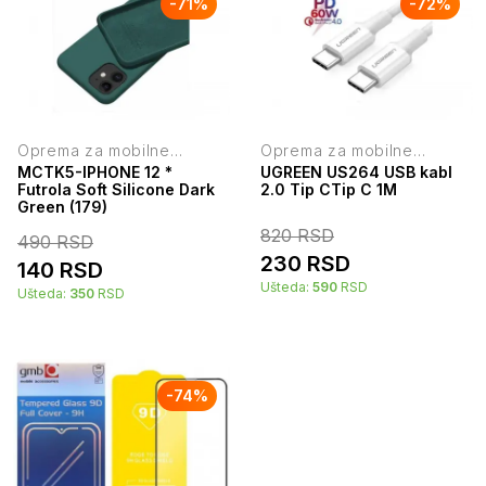
-
71
%
-
72
%
Oprema za mobilne
Oprema za mobilne
telefone
telefone
MCTK5-IPHONE 12 *
UGREEN US264 USB kabl
Futrola Soft Silicone Dark
2.0 Tip CTip C 1M
Green (179)
820
RSD
490
RSD
230
RSD
140
RSD
Ušteda:
590
RSD
Ušteda:
350
RSD
-
74
%