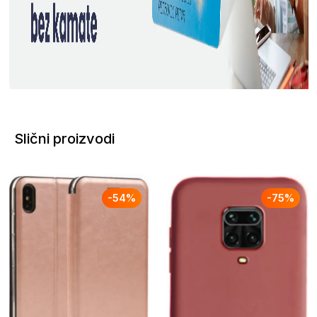
Slični proizvodi
-
54
%
-
75
%