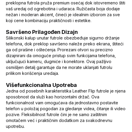
preklopna futrola pruža premium osećaj dok istovremeno štiti
vaš uredaj od ogrebotina i udaraca. Ružičasta boja dodaje
nežan i moderan akcent, čineći je idealnim izborom za sve
koji cene kombinaciju praktičnosti i estetike.
Savršeno Prilagođen Dizajn
Silikonski kalup unutar futrole obezbeđuje sigurno držanje
telefona, dok preklop savršeno naleže preko ekrana, štiteći
ga od prašine i oštećenja. Prorezani otvori su precizno
dizajnirani da omoguće pristup svim funkcijama telefona,
uključujući kameru, dugmiće i konektore. Ovaj pažljivo
osmišljen detalj garantuje da ne morate uklanjati futrolu
prilikom korišćenja uredaja.
Višefunkcionalna Upotreba
Jedna od posebnih karakteristika Leather Flip futrole je njena
sposobnost da služi kao horizontalni držač. Ova
funkcionalnost vam omogućava da jednostavno postavite
telefon u položaj pogodan za gledanje videa, čitanje ili video
pozive. Fleksibilnost futrole čini je ne samo zaštitnim
omotačem već i praktičnim dodatkom za svakodnevnu
upotrebu.