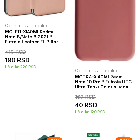
Oprema za mobilne
telefone
MCLF11-XIAOMI Redmi
Note 8/Note 8 2021 *
Futrola Leather FLIP Rose
(149)
410
RSD
190
RSD
Ušteda:
220
RSD
Oprema za mobilne
telefone
MCTK4-XIAOMI Redmi
Note 10 Pro * Futrola UTC
Ultra Tanki Color silicone
Red (59)
160
RSD
40
RSD
Ušteda:
120
RSD