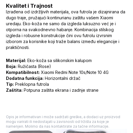
Kvalitet i Trajnost
Izrađena od izdržljivih materijala, ova futrola je dizajnirana da
dugo traje, pružajući kontinurianu zaštitu vašem Xiaomi
uredaju. Eko-koža ne samo da izgleda luksuzno već je i
otporna na svakodnevno habanje. Kombinacija stilskog
izgleda i robusne konstrukcije čini ovu futrolu izvrsnim
izborom za korisnike koji traže balans između elegancije i
praktičnosti.
Materijal:
Eko-koža sa silikonskim kalupom
Boja:
Ružičasta (Rose)
Kompatibilnost:
Xiaomi Redmi Note 10s/Note 10 4G
Dodatna funkcija:
Horizontalni držač
Tip:
Preklopna futrola
Zaštita:
Potpuna zaštita ekrana i zadnje strane
Opis je informativan i može sadržati greške, a dodaci uz proizvod
mogu varirati ili nedostajati u zavisnosti od tržišta za koje je
namenjen. Molimo da nas kontaktirate za tačne informacije.