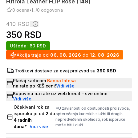
Futrola Leather FLIP Rose (149)
0
ocena
•
0
odgovor/a
410
RSD
350
RSD
Ušteda:
60
RSD
Akcija traje od
06. 08. 2026
do
12. 08. 2026
Troškovi dostave za ovaj proizvod su
390 RSD
Plaćaj karticom
Banca Intesa
na rate po KEŠ ceni!
Vidi više
Kupovina na rate uz web kredit – sve online
Vidi više
Očekivani rok za
*U zavisnosti od dostupnosti proizvoda,
isporuku je od
2
do
opterećenja kurirskih službi ili drugih
nepredviđenih okolnosti, rok isporuke
4
radnih
može biti i duži.
dana
*
Vidi više