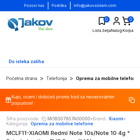
|
|
Pozovi nas
Podrška
info@jakovsistem.com
0
0
Lista želja
Nalog
Korpa
Do isteka zaliha
>
>
Početna strana
Telefonija
Oprema za mobilne telefone
Kupi, oceni i dobićeš promo kod sa neverovatnim
-
15
%
popustom!
Šifra proizvoda:
MOB007857A00000
•
Brend:
Xiaomi
•
Kategorija:
Oprema za mobilne telefone
MCLF11-XIAOMI Redmi Note 10s/Note 10 4g *