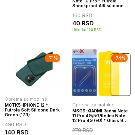
Note 10 Pro * Futrola
Shockproof AIR silicone
providna (59)
160
RSD
40
RSD
Ušteda:
120
RSD
-
71
%
-
74
%
Oprema za mobilne
telefone
Oprema za mobilne
MCTK5-IPHONE 12 *
telefone
Futrola Soft Silicone Dark
MSG9-XIAOMI Redmi Note
Green (179)
11 Pro 4G/5G/Redmi Note
12 Pro 4G (EU) * Glass 9D
490
RSD
full cover,full glue (99)
270
RSD
140
RSD