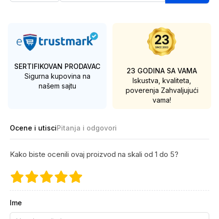
SERTIFIKOVAN PRODAVAC
23 GODINA SA VAMA
Sigurna kupovina na
Iskustva, kvaliteta,
našem sajtu
poverenja
Zahvaljujući
vama!
Ocene i utisci
Pitanja i odgovori
Kako biste ocenili ovaj proizvod na skali od 1 do 5?
Ime