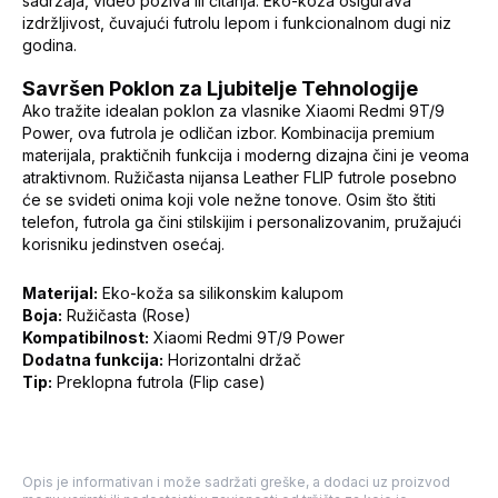
sadržaja, video poziva ili čitanja. Eko-koža osigurava
izdržljivost, čuvajući futrolu lepom i funkcionalnom dugi niz
godina.
Savršen Poklon za Ljubitelje Tehnologije
Ako tražite idealan poklon za vlasnike Xiaomi Redmi 9T/9
Power, ova futrola je odličan izbor. Kombinacija premium
materijala, praktičnih funkcija i moderng dizajna čini je veoma
atraktivnom. Ružičasta nijansa Leather FLIP futrole posebno
će se svideti onima koji vole nežne tonove. Osim što štiti
telefon, futrola ga čini stilskijim i personalizovanim, pružajući
korisniku jedinstven osećaj.
Materijal:
Eko-koža sa silikonskim kalupom
Boja:
Ružičasta (Rose)
Kompatibilnost:
Xiaomi Redmi 9T/9 Power
Dodatna funkcija:
Horizontalni držač
Tip:
Preklopna futrola (Flip case)
Opis je informativan i može sadržati greške, a dodaci uz proizvod