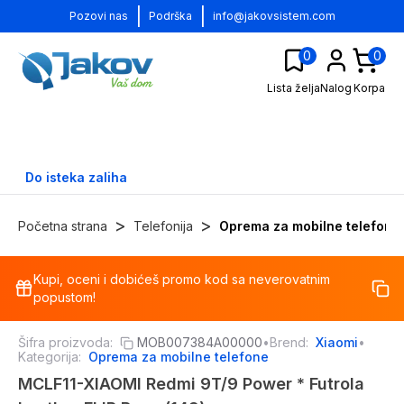
|
|
Pozovi nas
Podrška
info@jakovsistem.com
0
0
Lista želja
Nalog
Korpa
Do isteka zaliha
>
>
Početna strana
Telefonija
Oprema za mobilne telefone
Kupi, oceni i dobićeš promo kod sa neverovatnim
-
15
%
popustom!
Šifra proizvoda:
MOB007384A00000
•
Brend:
Xiaomi
•
Kategorija:
Oprema za mobilne telefone
MCLF11-XIAOMI Redmi 9T/9 Power * Futrola