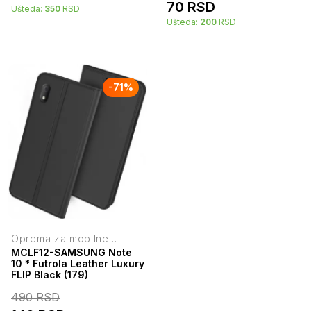
70
RSD
Ušteda:
350
RSD
Ušteda:
200
RSD
-
71
%
Oprema za mobilne
telefone
MCLF12-SAMSUNG Note
10 * Futrola Leather Luxury
FLIP Black (179)
490
RSD