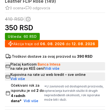
Leather FLIP Rose (149)
0
ocena
•
0
odgovor/a
410
RSD
350
RSD
Ušteda:
60
RSD
Akcija traje od
06. 08. 2026
do
12. 08. 2026
Troškovi dostave za ovaj proizvod su
390 RSD
Plaćaj karticom
Banca Intesa
na rate po KEŠ ceni!
Vidi više
Kupovina na rate uz web kredit – sve online
Vidi više
Očekivani rok za
*U zavisnosti od dostupnosti proizvoda,
isporuku je od
2
do
opterećenja kurirskih službi ili drugih
nepredviđenih okolnosti, rok isporuke
4
radnih
može biti i duži.
dana
*
Vidi više