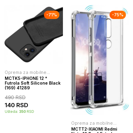
-
71
%
-
75
%
Oprema za mobilne
telefone
MCTK5-IPHONE 12 *
Futrola Soft Silicone Black
(169) 41289
490
RSD
140
RSD
Ušteda:
350
RSD
Oprema za mobilne
telefone
MCTT2-XIAOMI Redmi