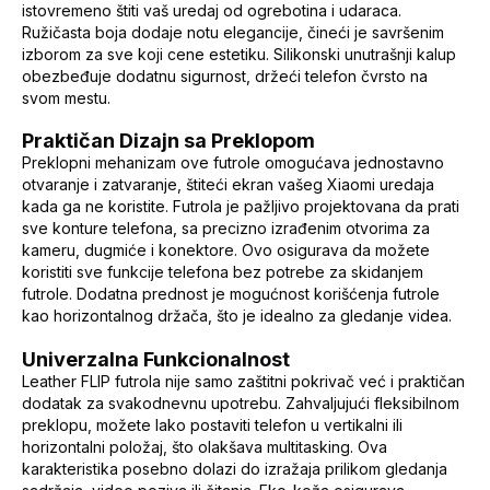
istovremeno štiti vaš uredaj od ogrebotina i udaraca.
Ružičasta boja dodaje notu elegancije, čineći je savršenim
izborom za sve koji cene estetiku. Silikonski unutrašnji kalup
obezbeđuje dodatnu sigurnost, držeći telefon čvrsto na
svom mestu.
Praktičan Dizajn sa Preklopom
Preklopni mehanizam ove futrole omogućava jednostavno
otvaranje i zatvaranje, štiteći ekran vašeg Xiaomi uredaja
kada ga ne koristite. Futrola je pažljivo projektovana da prati
sve konture telefona, sa precizno izrađenim otvorima za
kameru, dugmiće i konektore. Ovo osigurava da možete
koristiti sve funkcije telefona bez potrebe za skidanjem
futrole. Dodatna prednost je mogućnost korišćenja futrole
kao horizontalnog držača, što je idealno za gledanje videa.
Univerzalna Funkcionalnost
Leather FLIP futrola nije samo zaštitni pokrivač već i praktičan
dodatak za svakodnevnu upotrebu. Zahvaljujući fleksibilnom
preklopu, možete lako postaviti telefon u vertikalni ili
horizontalni položaj, što olakšava multitasking. Ova
karakteristika posebno dolazi do izražaja prilikom gledanja