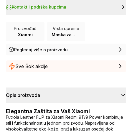
Kontakt i podrška kupcima
Proizvođač
Vrsta opreme
Xiaomi
Maska za mobilni telefon
Pogledaj više o proizvodu
Sve Šok akcije
Opis proizvoda
Elegantna Zaštita za Vaš Xiaomi
Futrola Leather FLIP za Xiaomi Redmi 9T/9 Power kombinuje
stil i funkcionalnost u jednom proizvodu. Napravljena od
visokokvalitetne eko-kože, pruža luksuzan osećaj dok