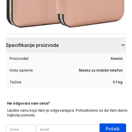
Specifikacije proizvoda
Proizvođač
Xiaomi
Vrsta opreme
Maska za mobilni telefon
Težina
0.1 kg
Ne odgovara vam cena?
Upišite cenu koja Vam je odgovarajuća. Potrudićemo sa da Vam damo
najbolju ponudu.
Pošalji