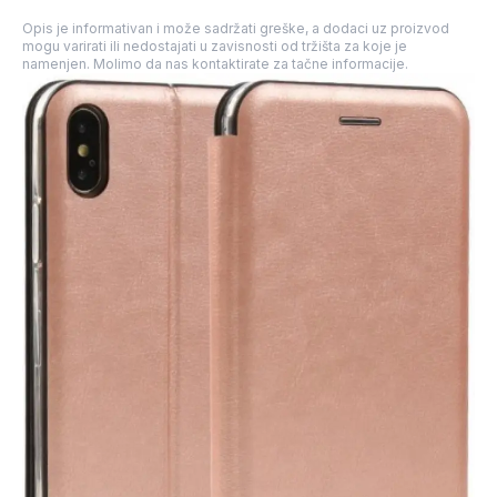
Opis je informativan i može sadržati greške, a dodaci uz proizvod
mogu varirati ili nedostajati u zavisnosti od tržišta za koje je
namenjen. Molimo da nas kontaktirate za tačne informacije.