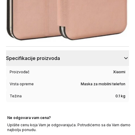
Specifikacije proizvoda
Proizvođač
Xiaomi
Vrsta opreme
Maska za mobilni telefon
Težina
0.1 kg
Ne odgovara vam cena?
Upišite cenu koja Vam je odgovarajuća. Potrudićemo sa da Vam damo
najbolju ponudu.