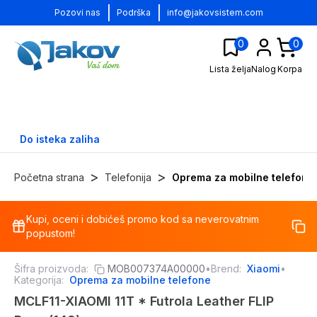
|
|
Pozovi nas
Podrška
info@jakovsistem.com
0
0
Lista želja
Nalog
Korpa
Do isteka zaliha
>
>
Početna strana
Telefonija
Oprema za mobilne telefone
Kupi, oceni i dobićeš promo kod sa neverovatnim
-
15
%
popustom!
Šifra proizvoda:
MOB007374A00000
•
Brend:
Xiaomi
•
Kategorija:
Oprema za mobilne telefone
MCLF11-XIAOMI 11T * Futrola Leather FLIP