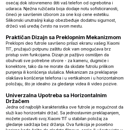
osećaj dok istovremeno štiti vaš telefon od ogrebotina i
udaraca. Nježna ružičasta boja dodaje notu sofisticiranosti,
čineći je savršenim izborom za one koji cene estetiku.
Silikonski unutrašnji kalup obezbeđuje dodatnu sigurnost,
držeći vaš uređaj čvrsto na svom mestu.
Praktičan Dizajn sa Preklopnim Mekanizmom
Preklopni deo futrole savršeno prilazi ekranu vašeg Xiaomi
11T, pružajući potpunu zaštitu dok vam omogućava brz
pristup svim funkcijama. Dizajn je pažljivo osmišljen da
obuhvati sve potrebne otvore - za kameru, dugmiće i
konektore, tako da ne morate da skidate futrolu prilikom
punjenja ili korišćenja slušalica. Mekanizam za preklapanje
olakšava korišćenje telefona i u vertikalnom i u horizontalnom
položaju, što je idealno za gledanje videa ili video pozive.
Univerzalna Upotreba sa Horizontalnim
Držačem
Jedna od najboljih karakteristika ove futrole je mogućnost da
služi kao horizontalni držač. Sa jednostavnim preklapanjem,
možete postaviti svoj Xiaomi 11T u stabilan položaj za
gledanje sadržaja bez držanja. Ova funkcija je posebno