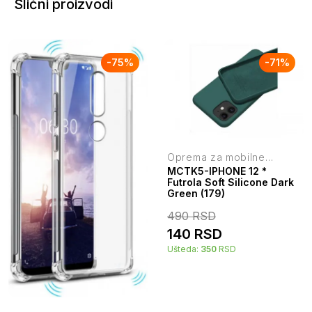
Slični proizvodi
-
75
%
-
71
%
Oprema za mobilne
telefone
MCTK5-IPHONE 12 *
Futrola Soft Silicone Dark
Green (179)
490
RSD
140
RSD
Ušteda:
350
RSD