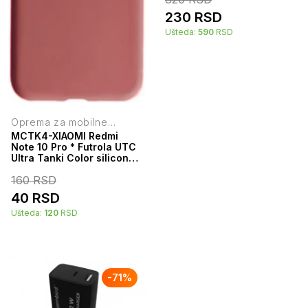
230
RSD
Ušteda:
590
RSD
Oprema za mobilne
telefone
MCTK4-XIAOMI Redmi
Note 10 Pro * Futrola UTC
Ultra Tanki Color silicone
Red (59)
160
RSD
40
RSD
Ušteda:
120
RSD
-
71
%