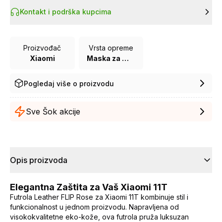
Kontakt i podrška kupcima
Proizvođač
Vrsta opreme
Xiaomi
Maska za mobilni telefon
Pogledaj više o proizvodu
Sve Šok akcije
Opis proizvoda
Elegantna Zaštita za Vaš Xiaomi 11T
Futrola Leather FLIP Rose za Xiaomi 11T kombinuje stil i
funkcionalnost u jednom proizvodu. Napravljena od
visokokvalitetne eko-kože, ova futrola pruža luksuzan