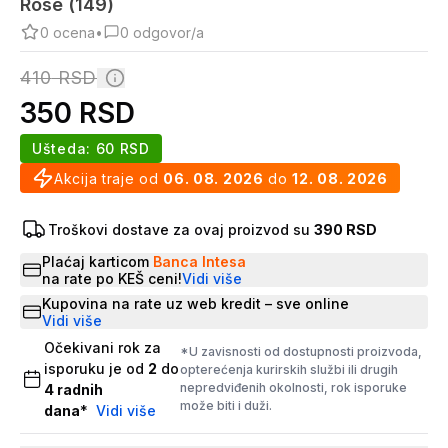
Rose (149)
0
ocena
•
0
odgovor/a
410
RSD
350
RSD
Ušteda:
60
RSD
Akcija traje od
06. 08. 2026
do
12. 08. 2026
Troškovi dostave za ovaj proizvod su
390 RSD
Plaćaj karticom
Banca Intesa
na rate po KEŠ ceni!
Vidi više
Kupovina na rate uz web kredit – sve online
Vidi više
Očekivani rok za
*U zavisnosti od dostupnosti proizvoda,
isporuku je od
2
do
opterećenja kurirskih službi ili drugih
nepredviđenih okolnosti, rok isporuke
4
radnih
može biti i duži.
dana
*
Vidi više