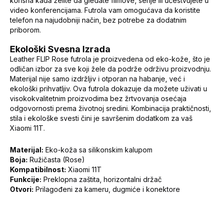
korisna kada želite da gledate filmove, serije ili učestvujete u
video konferencijama. Futrola vam omogućava da koristite
telefon na najudobniji način, bez potrebe za dodatnim
priborom.
Ekološki Svesna Izrada
Leather FLIP Rose futrola je proizvedena od eko-kože, što je
odličan izbor za sve koji žele da podrže održivu proizvodnju.
Materijal nije samo izdržljiv i otporan na habanje, već i
ekološki prihvatljiv. Ova futrola dokazuje da možete uživati u
visokokvalitetnim proizvodima bez žrtvovanja osećaja
odgovornosti prema životnoj sredini. Kombinacija praktičnosti,
stila i ekološke svesti čini je savršenim dodatkom za vaš
Xiaomi 11T.
Materijal:
Eko-koža sa silikonskim kalupom
Boja:
Ružičasta (Rose)
Kompatibilnost:
Xiaomi 11T
Funkcije:
Preklopna zaštita, horizontalni držač
Otvori:
Prilagođeni za kameru, dugmiće i konektore