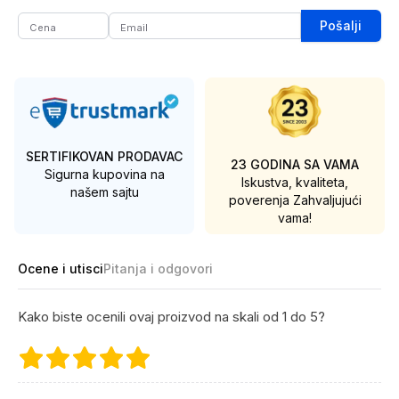
Pošalji
SERTIFIKOVAN PRODAVAC
23 GODINA SA VAMA
Sigurna kupovina na
Iskustva, kvaliteta,
našem sajtu
poverenja
Zahvaljujući
vama!
Ocene i utisci
Pitanja i odgovori
Kako biste ocenili ovaj proizvod na skali od 1 do 5?