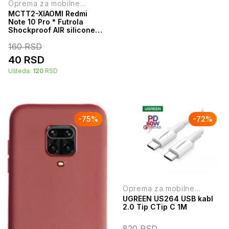
Oprema za mobilne
telefone
MCTT2-XIAOMI Redmi
Note 10 Pro * Futrola
Shockproof AIR silicone
providna (59)
160
RSD
40
RSD
Ušteda:
120
RSD
-
75
%
-
72
%
Oprema za mobilne
telefone
UGREEN US264 USB kabl
2.0 Tip CTip C 1M
820
RSD