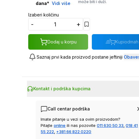
može biti i duži.
dana
*
Vidi više
Izaberi količinu
-
+
Dodaj u korpu
Kupi
odmah
Saznaj prvi kada proizvod postane jeftiniji
Obaves
Kontakt i podrška kupcima
Call centar podrška
Imate pitanje u vezi sa ovim proizvodom?
Pitajte
online
ili nas pozovite
011 630 50 33
,
018 41
55 222
,
+381 66 822 0220