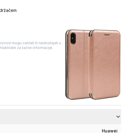
m držačem
izvod mogu varirati ili nedostajati u
taktirate za tačne informacije.
Huawei