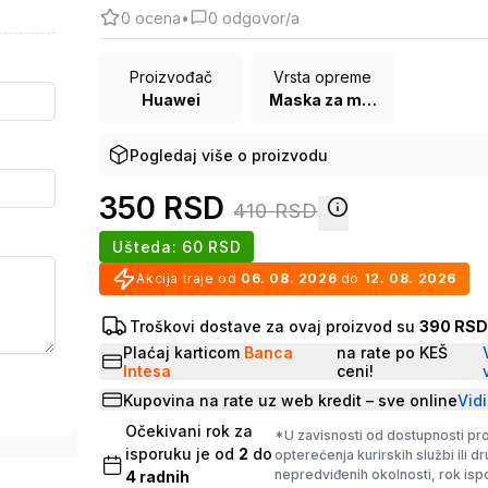
0
ocena
•
0
odgovor/a
Proizvođač
Vrsta opreme
Huawei
Maska za mobilni telefon
Pogledaj više o proizvodu
350
RSD
410
RSD
Ušteda:
60
RSD
Akcija traje od
06. 08. 2026
do
12. 08. 2026
Troškovi dostave za ovaj proizvod su
390 RS
Plaćaj karticom
Banca
na rate po KEŠ
Intesa
ceni!
Kupovina na rate uz web kredit – sve online
Vidi
Očekivani rok za
*U zavisnosti od dostupnosti pr
isporuku je od
2
do
opterećenja kurirskih službi ili d
nepredviđenih okolnosti, rok is
4
radnih