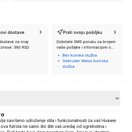
ovi dostave
Prati svoju pošiljku
dostave za ovaj
Dobićete SMS poruku sa brojem
iznose: 390 RSD
vaše pošiljke i informacijom o
kurirskoj službi koja će vam je
Bex kuriska služba
isporučiti.
Gebrüder Weiss kurirska
služba
ro
lja savršeno udruženje stila i funkcionalnosti za vaš Huawei
va futrola ne samo što štiti vaš uredaj od ogrebotina i