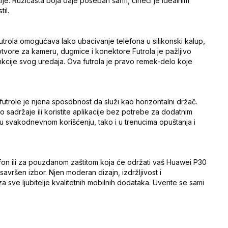
ije. Ružičasta boja daje poseban šarm, čineći je idealnim
il.
futrola omogućava lako ubacivanje telefona u silikonski kalup,
tvore za kameru, dugmice i konektore Futrola je pažljivo
nkcije svog uredaja. Ova futrola je pravo remek-delo koje
 futrole je njena sposobnost da služi kao horizontalni držač.
adržaje ili koristite aplikacije bez potrebe za dodatnim
 u svakodnevnom korišćenju, tako i u trenucima opuštanja i
lefon ili za pouzdanom zaštitom koja će održati vaš Huawei P30
savršen izbor. Njen moderan dizajn, izdržljivost i
 sve ljubitelje kvalitetnih mobilnih dodataka. Uverite se sami