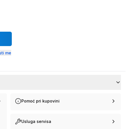
ti me
Pomoć pri kupovini
Usluga servisa