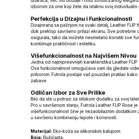
udaraca, već mu dodaje i notu sofisticiranog eleganc
izborom za one koji žele da istaknu svoj individualni st
Perfekcija u Dizajnu i Funkcionalnosti
Dizajnirana sa pažnjom na svaki detalj, Leather FLIP 
dok preklop savršeno prilazi ekranu. Sve potrebne o
osigurala, tako da možete nesmetano koristiti sve fu
kombinuje praktičnost i estetiku.
Višefunkcionalnost na Najvišem Nivou
Jedna od najimpresivnijih karakteristika Leather FLIP
Ova funkcionalnost omogućava vam da gledate video s
priborom. Futrola postaje vaš pouzdan pratilac kako
zabave.
Odličan Izbor za Sve Prilike
Bilo da ste u potrazi za stilskom dodatku za svoj te
Pro u savršenom stanju, Futrola Leather FLIP Rose je 
višefunkcionalnost čine je nezaobilaznim dodatkom za
u savršenu kombinaciju lepote i korisnosti.
Materijal:
Eko-koža sa silikonskim kalupom
Boja:
Ružičasta