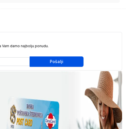
da Vam damo najbolju ponudu.
Pošalji