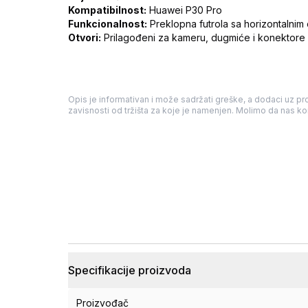
Kompatibilnost:
Huawei P30 Pro
Funkcionalnost:
Preklopna futrola sa horizontalni
Otvori:
Prilagođeni za kameru, dugmiće i konektore
Opis je informativan i može sadržati greške, a dodaci uz pro
zavisnosti od tržišta za koje je namenjen. Molimo da nas kon
Specifikacije proizvoda
Proizvođač