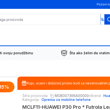
Pozovi n
ti svoju porudžbinu
Šta ako želim da vratim
Kupi, oceni i dobićeš promo kod sa neverovatnim 
15
%
Šifra proizvoda:
MOB007366A00000
•
Brend:
Hua
Kategorija:
Oprema za mobilne telefone
MCLF11-HUAWEI P30 Pro * Futrola Lea