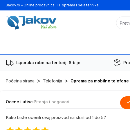
Jakov.rs – Online prodavnica | IT oprema i bela tehnika
Isporuka robe na teritoriji Srbije
Pra
>
>
Početna strana
Telefonija
Oprema za mobilne telefone
Ocene i utisci
Pitanja i odgovori
-
Kako biste ocenili ovaj proizvod na skali od 1 do 5?