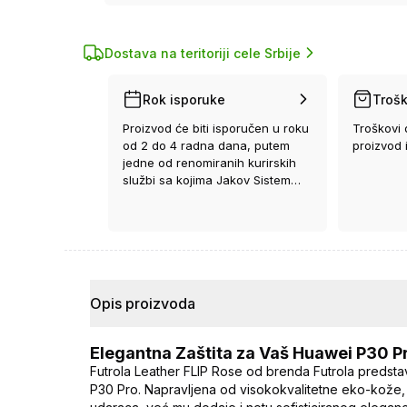
Dostava na teritoriji cele Srbije
Rok isporuke
Trošk
Proizvod će biti isporučen u roku
Troškovi 
od 2 do 4 radna dana, putem
proizvod 
jedne od renomiranih kurirskih
službi sa kojima Jakov Sistem
ima ugovor.
Opis proizvoda
Elegantna Zaštita za Vaš Huawei P30 P
Futrola Leather FLIP Rose od brenda Futrola predstav
P30 Pro. Napravljena od visokokvalitetne eko-kože, o