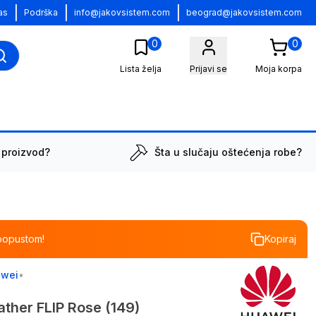
|
|
|
as
Podrška
info@jakovsistem.com
beograd@jakovsistem.com
0
0
Lista želja
Prijavi se
Moja korpa
 proizvod?
Šta u slučaju oštećenja robe?
popustom!
Kopiraj
wei
•
ther FLIP Rose (149)