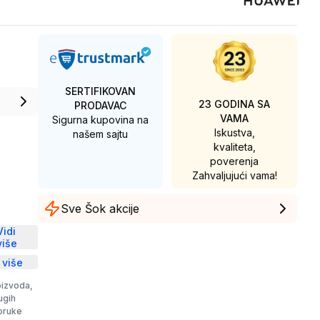
SERTIFIKOVAN
23 GODINA SA
PRODAVAC
VAMA
Sigurna kupovina na
Iskustva,
našem sajtu
kvaliteta,
poverenja
Zahvaljujući vama!
Sve Šok akcije
D
Vidi
više
 više
oizvoda,
rugih
poruke