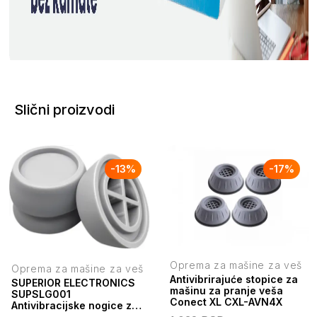
Slični proizvodi
-
13
%
-
17
%
Oprema za mašine za veš
Oprema za mašine za veš
Antivibrirajuće stopice za
SUPERIOR ELECTRONICS
mašinu za pranje veša
SUPSLG001
Conect XL CXL-AVN4X
Antivibracijske nogice za
mašinu za pranje veša, set