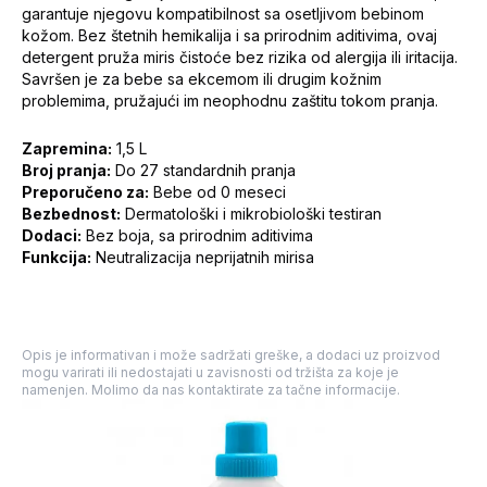
garantuje njegovu kompatibilnost sa osetljivom bebinom
kožom. Bez štetnih hemikalija i sa prirodnim aditivima, ovaj
detergent pruža miris čistoće bez rizika od alergija ili iritacija.
Savršen je za bebe sa ekcemom ili drugim kožnim
problemima, pružajući im neophodnu zaštitu tokom pranja.
Zapremina:
1,5 L
Broj pranja:
Do 27 standardnih pranja
Preporučeno za:
Bebe od 0 meseci
Bezbednost:
Dermatološki i mikrobiološki testiran
Dodaci:
Bez boja, sa prirodnim aditivima
Funkcija:
Neutralizacija neprijatnih mirisa
Opis je informativan i može sadržati greške, a dodaci uz proizvod
mogu varirati ili nedostajati u zavisnosti od tržišta za koje je
namenjen. Molimo da nas kontaktirate za tačne informacije.