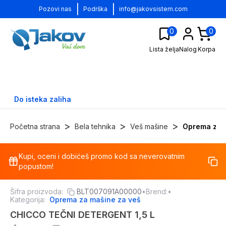
|
|
Pozovi nas
Podrška
info@jakovsistem.com
0
0
Lista želja
Nalog
Korpa
Do isteka zaliha
>
>
>
Početna strana
Bela tehnika
Veš mašine
Oprema za 
Kupi, oceni i dobićeš promo kod sa neverovatnim
-
26
%
popustom!
Šifra proizvoda:
BLT007091A00000
•
Brend:
•
Kategorija:
Oprema za mašine za veš
CHICCO TEČNI DETERGENT 1,5 L