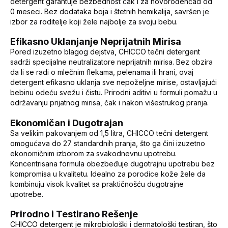
detergent garantuje bezbednost čak i za novorođenčad od
0 meseci. Bez dodataka boja i štetnih hemikalija, savršen je
izbor za roditelje koji žele najbolje za svoju bebu.
Efikasno Uklanjanje Neprijatnih Mirisa
Pored izuzetno blagog dejstva, CHICCO tečni detergent
sadrži specijalne neutralizatore neprijatnih mirisa. Bez obzira
da li se radi o mlečnim flekama, pelenama ili hrani, ovaj
detergent efikasno uklanja sve nepoželjne mirise, ostavljajući
bebinu odeću svežu i čistu. Prirodni aditivi u formuli pomažu u
održavanju prijatnog mirisa, čak i nakon višestrukog pranja.
Ekonomičan i Dugotrajan
Sa velikim pakovanjem od 1,5 litra, CHICCO tečni detergent
omogućava do 27 standardnih pranja, što ga čini izuzetno
ekonomičnim izborom za svakodnevnu upotrebu.
Koncentrisana formula obezbeđuje dugotrajnu upotrebu bez
kompromisa u kvalitetu. Idealno za porodice kože žele da
kombinuju visok kvalitet sa praktičnošću dugotrajne
upotrebe.
Prirodno i Testirano Rešenje
CHICCO detergent je mikrobiološki i dermatološki testiran, što