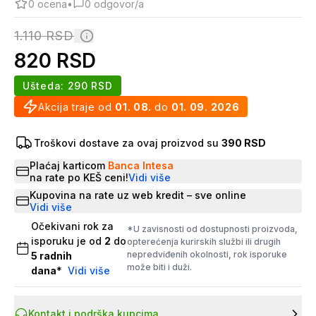
0
ocena
•
0
odgovor/a
1.110
RSD
820
RSD
Ušteda:
290
RSD
Akcija traje od
01. 08.
do
01. 09. 2026
Troškovi dostave za ovaj proizvod su
390 RSD
Plaćaj karticom
Banca Intesa
na rate po KEŠ ceni!
Vidi više
Kupovina na rate uz web kredit – sve online
Vidi više
Očekivani rok za
*U zavisnosti od dostupnosti proizvoda,
isporuku je od
2
do
opterećenja kurirskih službi ili drugih
nepredviđenih okolnosti, rok isporuke
5
radnih
može biti i duži.
dana
*
Vidi više
Kontakt i podrška kupcima