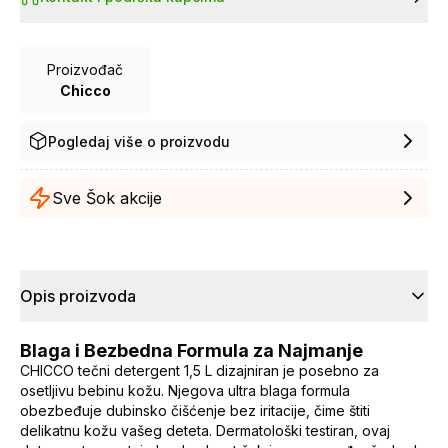
Proizvođač
Chicco
Pogledaj više o proizvodu
Sve Šok akcije
Opis proizvoda
Blaga i Bezbedna Formula za Najmanje
CHICCO tečni detergent 1,5 L dizajniran je posebno za
osetljivu bebinu kožu. Njegova ultra blaga formula
obezbeđuje dubinsko čišćenje bez iritacije, čime štiti
delikatnu kožu vašeg deteta. Dermatološki testiran, ovaj