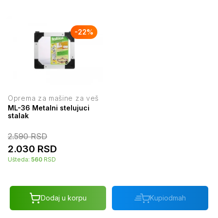
-
22
%
Oprema za mašine za veš
ML-36 Metalni stelujuci
stalak
2.590
RSD
2.030
RSD
Ušteda:
560
RSD
Dodaj u korpu
Kupi
odmah