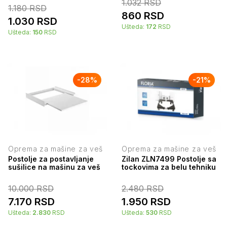
1.032
RSD
1.180
RSD
4 kom.
860
RSD
1.030
RSD
Ušteda:
172
RSD
Ušteda:
150
RSD
-
28
%
-
21
%
Oprema za mašine za veš
Oprema za mašine za veš
Postolje za postavljanje
Zilan ZLN7499 Postolje sa
sušilice na mašinu za veš
tockovima za belu tehniku
10.000
RSD
2.480
RSD
7.170
RSD
1.950
RSD
Ušteda:
2.830
RSD
Ušteda:
530
RSD