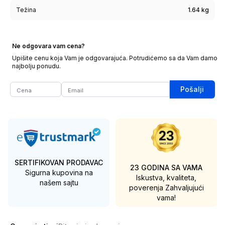
Težina
1.64 kg
Ne odgovara vam cena?
Upišite cenu koja Vam je odgovarajuća. Potrudićemo sa da Vam damo
najbolju ponudu.
Pošalji
SERTIFIKOVAN PRODAVAC
23 GODINA SA VAMA
Sigurna kupovina na
Iskustva, kvaliteta,
našem sajtu
poverenja
Zahvaljujući
vama!