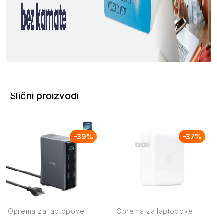
Slični proizvodi
-
39
%
-
37
%
Oprema za laptopove
Oprema za laptopove