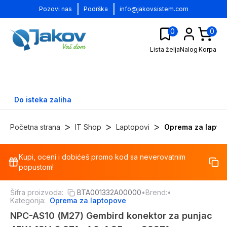
|
|
Pozovi nas
Podrška
info@jakovsistem.com
0
0
Lista želja
Nalog
Korpa
Do isteka zaliha
>
>
>
Početna strana
IT Shop
Laptopovi
Oprema za lapto
Kupi, oceni i dobićeš promo kod sa neverovatnim
-
17
%
popustom!
Šifra proizvoda:
BTA001332A00000
•
Brend:
•
Kategorija:
Oprema za laptopove
NPC-AS10 (M27) Gembird konektor za punjac