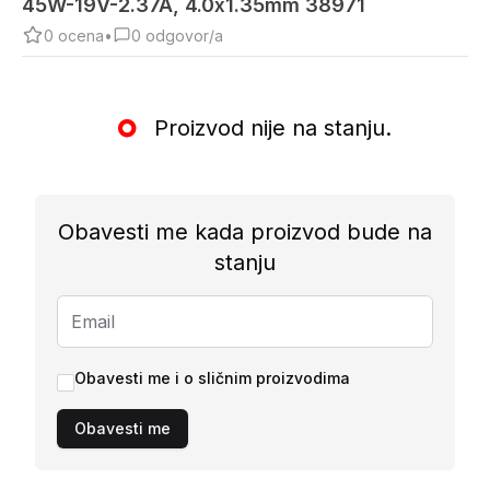
45W-19V-2.37A, 4.0x1.35mm 38971
0
ocena
•
0
odgovor/a
Proizvod nije na stanju.
Obavesti me kada proizvod bude na
stanju
Obavesti me i o sličnim proizvodima
Obavesti me