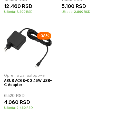
12.460
RSD
5.100
RSD
Ušteda:
7.400
RSD
Ušteda:
2.890
RSD
-
38
%
Oprema za laptopove
ASUS AC68-00 45W USB-
C Adapter
6.520
RSD
4.060
RSD
Ušteda:
2.460
RSD