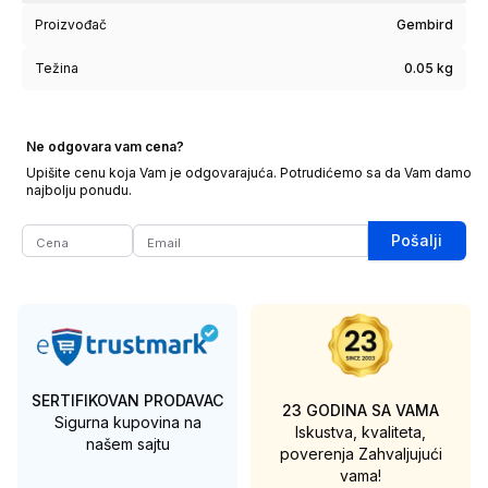
Proizvođač
Gembird
Težina
0.05 kg
Ne odgovara vam cena?
Upišite cenu koja Vam je odgovarajuća. Potrudićemo sa da Vam damo
najbolju ponudu.
Pošalji
SERTIFIKOVAN PRODAVAC
23 GODINA SA VAMA
Sigurna kupovina na
Iskustva, kvaliteta,
našem sajtu
poverenja
Zahvaljujući
vama!