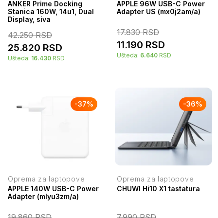
ANKER Prime Docking
APPLE 96W USB-C Power
Stanica 160W, 14u1, Dual
Adapter US (mx0j2am/a)
Display, siva
17.830
RSD
42.250
RSD
11.190
RSD
25.820
RSD
Ušteda:
6.640
RSD
Ušteda:
16.430
RSD
-
37
%
-
36
%
Oprema za laptopove
Oprema za laptopove
APPLE 140W USB-C Power
CHUWI Hi10 X1 tastatura
Adapter (mlyu3zm/a)
19.860
RSD
7.990
RSD