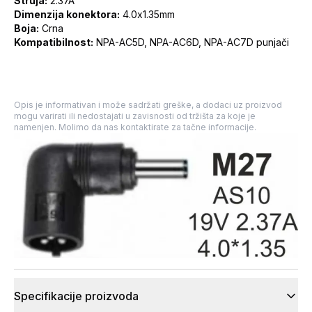
Struja:
2.37A
Dimenzija konektora:
4.0x1.35mm
Boja:
Crna
Kompatibilnost:
NPA-AC5D, NPA-AC6D, NPA-AC7D punjači
Opis je informativan i može sadržati greške, a dodaci uz proizvod
mogu varirati ili nedostajati u zavisnosti od tržišta za koje je
namenjen. Molimo da nas kontaktirate za tačne informacije.
Specifikacije proizvoda