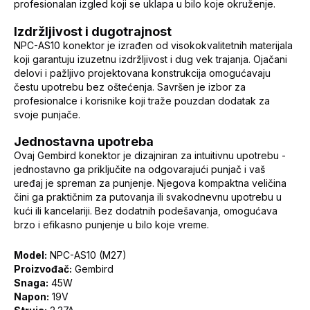
profesionalan izgled koji se uklapa u bilo koje okruženje.
Izdržljivost i dugotrajnost
NPC-AS10 konektor je izrađen od visokokvalitetnih materijala
koji garantuju izuzetnu izdržljivost i dug vek trajanja. Ojačani
delovi i pažljivo projektovana konstrukcija omogućavaju
čestu upotrebu bez oštećenja. Savršen je izbor za
profesionalce i korisnike koji traže pouzdan dodatak za
svoje punjače.
Jednostavna upotreba
Ovaj Gembird konektor je dizajniran za intuitivnu upotrebu -
jednostavno ga priključite na odgovarajući punjač i vaš
uređaj je spreman za punjenje. Njegova kompaktna veličina
čini ga praktičnim za putovanja ili svakodnevnu upotrebu u
kući ili kancelariji. Bez dodatnih podešavanja, omogućava
brzo i efikasno punjenje u bilo koje vreme.
Model:
NPC-AS10 (M27)
Proizvođač:
Gembird
Snaga:
45W
Napon:
19V