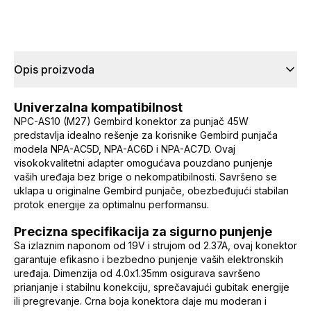
Opis proizvoda
Univerzalna kompatibilnost
NPC-AS10 (M27) Gembird konektor za punjač 45W
predstavlja idealno rešenje za korisnike Gembird punjača
modela NPA-AC5D, NPA-AC6D i NPA-AC7D. Ovaj
visokokvalitetni adapter omogućava pouzdano punjenje
vaših uređaja bez brige o nekompatibilnosti. Savršeno se
uklapa u originalne Gembird punjače, obezbeđujući stabilan
protok energije za optimalnu performansu.
Precizna specifikacija za sigurno punjenje
Sa izlaznim naponom od 19V i strujom od 2.37A, ovaj konektor
garantuje efikasno i bezbedno punjenje vaših elektronskih
uređaja. Dimenzija od 4.0x1.35mm osigurava savršeno
prianjanje i stabilnu konekciju, sprečavajući gubitak energije
ili pregrevanje. Crna boja konektora daje mu moderan i