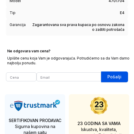
Model
4701704
Tip
E4
Garancija
Zagarantovana sva prava kupaca po osnovu zakona
o zaštiti potrošača
Ne odgovara vam cena?
Upišite cenu koja Vam je odgovarajuća. Potrudićemo sa da Vam damo
najbolju ponudu.
Pošalji
SERTIFIKOVAN PRODAVAC
23 GODINA SA VAMA
Sigurna kupovina na
Iskustva, kvaliteta,
našem sajtu