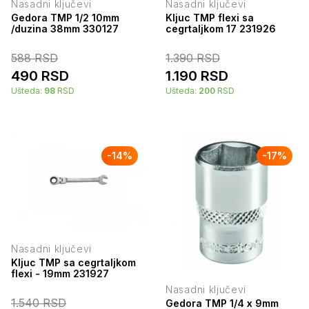
Nasadni ključevi
Nasadni ključevi
Gedora TMP 1/2 10mm
Kljuc TMP flexi sa
/duzina 38mm 330127
cegrtaljkom 17 231926
588
RSD
1.390
RSD
490
RSD
1.190
RSD
Ušteda:
98
RSD
Ušteda:
200
RSD
-
14
%
-
17
%
Nasadni ključevi
Kljuc TMP sa cegrtaljkom
flexi - 19mm 231927
Nasadni ključevi
1.540
RSD
Gedora TMP 1/4 x 9mm