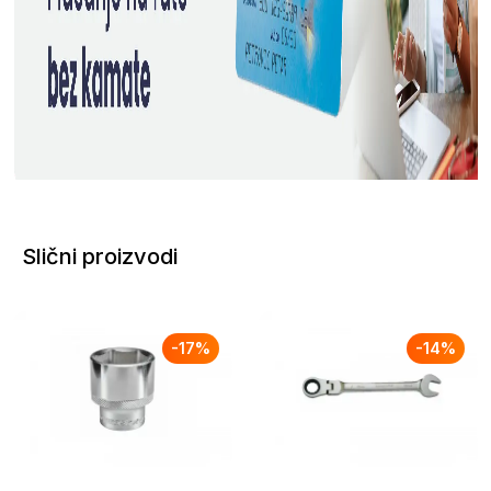
Slični proizvodi
-
17
%
-
14
%