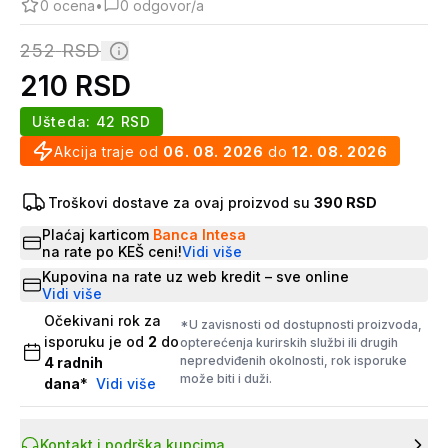
0
ocena
•
0
odgovor/a
252
RSD
210
RSD
Ušteda:
42
RSD
Akcija traje od
06. 08. 2026
do
12. 08. 2026
Troškovi dostave za ovaj proizvod su
390 RSD
Plaćaj karticom
Banca Intesa
na rate po KEŠ ceni!
Vidi više
Kupovina na rate uz web kredit – sve online
Vidi više
Očekivani rok za
*U zavisnosti od dostupnosti proizvoda,
isporuku je od
2
do
opterećenja kurirskih službi ili drugih
nepredviđenih okolnosti, rok isporuke
4
radnih
može biti i duži.
dana
*
Vidi više
Kontakt i podrška kupcima