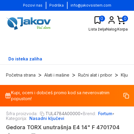
|
|
Pozovi nas
Podrška
info@jakovsistem.com
0
0
Lista želja
Nalog
Korpa
Do isteka zaliha
>
>
>
Početna strana
Alati i mašine
Ručni alat i pribor
Ključe
Kupi, oceni i dobićeš promo kod sa neverovatnim
-
17
%
popustom!
Šifra proizvoda:
TUL4784A00000
•
Brend:
Fortum
•
Kategorija:
Nasadni ključevi
Gedora TORX unutrašnja E4 14" F 4701704