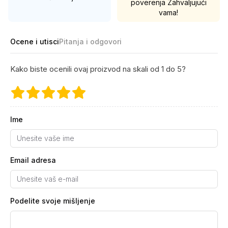
poverenja
Zahvaljujući
vama!
Ocene i utisci
Pitanja i odgovori
Kako biste ocenili ovaj proizvod na skali od 1 do 5?
Ime
Email adresa
Podelite svoje mišljenje