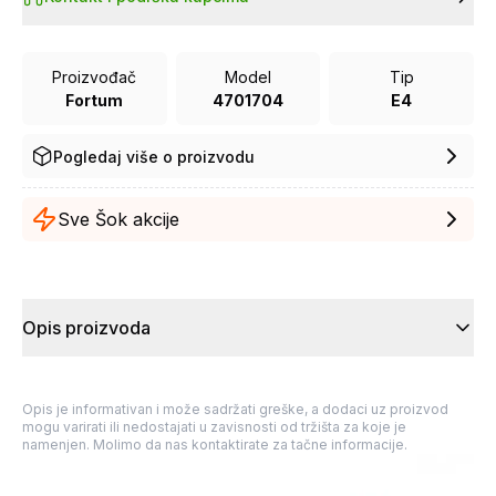
Proizvođač
Model
Tip
Fortum
4701704
E4
Pogledaj više o proizvodu
Sve Šok akcije
Opis proizvoda
Opis je informativan i može sadržati greške, a dodaci uz proizvod
mogu varirati ili nedostajati u zavisnosti od tržišta za koje je
namenjen. Molimo da nas kontaktirate za tačne informacije.