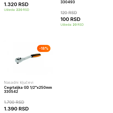
330493
1.320
RSD
Ušteda:
220
RSD
120
RSD
100
RSD
Ušteda:
20
RSD
-
18
%
Nasadni ključevi
Cegrtaljka GD 1/2"x250mm
330542
1.700
RSD
1.390
RSD