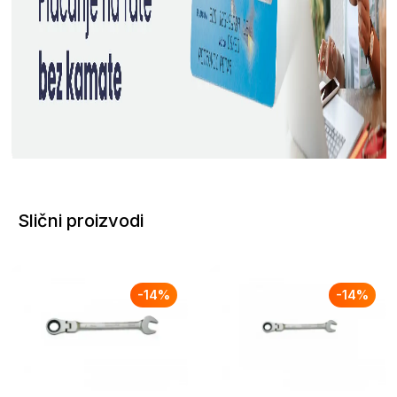
Slični proizvodi
-
14
%
-
14
%