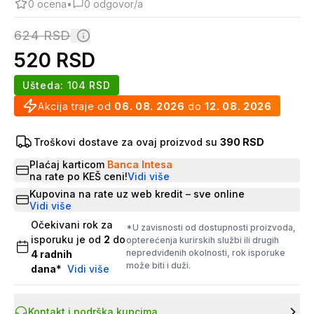
0
ocena
•
0
odgovor/a
624
RSD
520
RSD
Ušteda:
104
RSD
Akcija traje od
06. 08. 2026
do
12. 08. 2026
Troškovi dostave za ovaj proizvod su
390 RSD
Plaćaj karticom
Banca Intesa
na rate po KEŠ ceni!
Vidi više
Kupovina na rate uz web kredit – sve online
Vidi više
Očekivani rok za
*U zavisnosti od dostupnosti proizvoda,
isporuku je od
2
do
opterećenja kurirskih službi ili drugih
nepredviđenih okolnosti, rok isporuke
4
radnih
može biti i duži.
dana
*
Vidi više
Kontakt i podrška kupcima