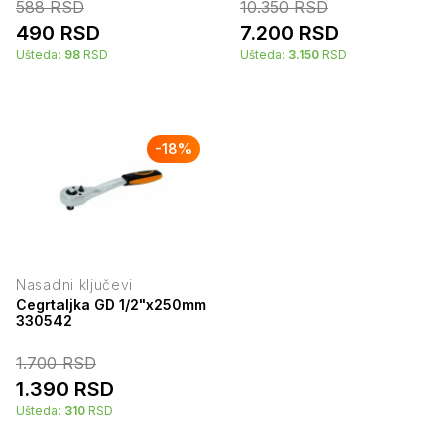
588
RSD
10.350
RSD
490
RSD
7.200
RSD
Ušteda:
98
RSD
Ušteda:
3.150
RSD
-
18
%
Nasadni ključevi
Cegrtaljka GD 1/2"x250mm
330542
1.700
RSD
1.390
RSD
Ušteda:
310
RSD