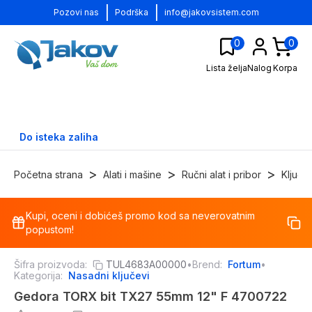
|
|
Pozovi nas
Podrška
info@jakovsistem.com
0
0
Lista želja
Nalog
Korpa
Do isteka zaliha
>
>
>
Početna strana
Alati i mašine
Ručni alat i pribor
Ključe
Kupi, oceni i dobićeš promo kod sa neverovatnim
-
17
%
popustom!
Šifra proizvoda:
TUL4683A00000
•
Brend:
Fortum
•
Kategorija:
Nasadni ključevi
Gedora TORX bit TX27 55mm 12" F 4700722