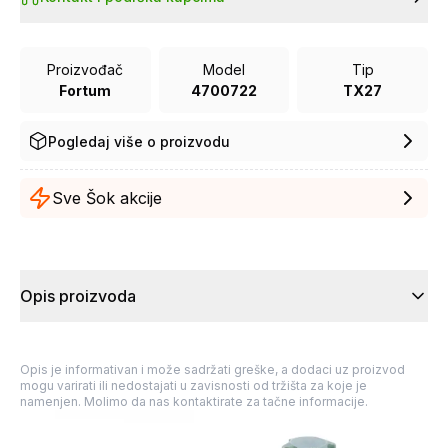
Proizvođač
Model
Tip
Fortum
4700722
TX27
Pogledaj više o proizvodu
Sve Šok akcije
Opis proizvoda
Opis je informativan i može sadržati greške, a dodaci uz proizvod
mogu varirati ili nedostajati u zavisnosti od tržišta za koje je
namenjen. Molimo da nas kontaktirate za tačne informacije.