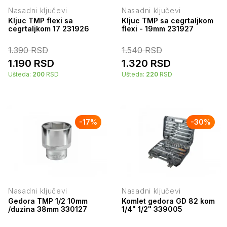
Nasadni ključevi
Nasadni ključevi
Kljuc TMP flexi sa
Kljuc TMP sa cegrtaljkom
cegrtaljkom 17 231926
flexi - 19mm 231927
1.390
RSD
1.540
RSD
1.190
RSD
1.320
RSD
Ušteda:
200
RSD
Ušteda:
220
RSD
-
17
%
-
30
%
Nasadni ključevi
Nasadni ključevi
Gedora TMP 1/2 10mm
Komlet gedora GD 82 kom
/duzina 38mm 330127
1/4" 1/2" 339005