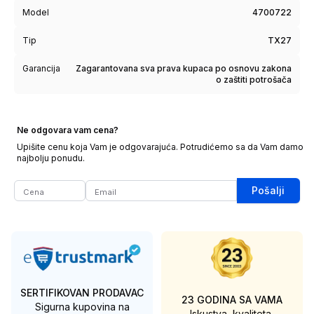
Model
4700722
Tip
TX27
Garancija
Zagarantovana sva prava kupaca po osnovu zakona
o zaštiti potrošača
Ne odgovara vam cena?
Upišite cenu koja Vam je odgovarajuća. Potrudićemo sa da Vam damo
najbolju ponudu.
Pošalji
SERTIFIKOVAN PRODAVAC
23 GODINA SA VAMA
Sigurna kupovina na
Iskustva, kvaliteta,