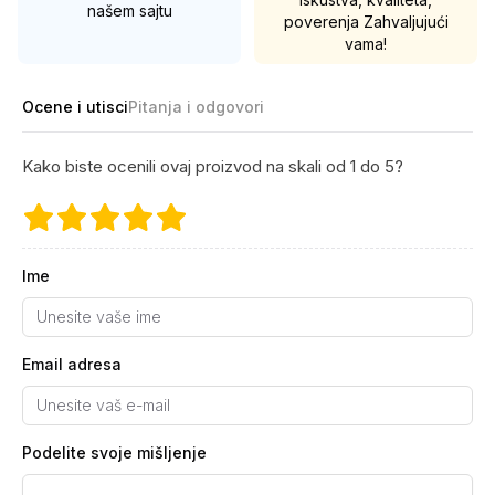
našem sajtu
poverenja
Zahvaljujući
vama!
Ocene i utisci
Pitanja i odgovori
Kako biste ocenili ovaj proizvod na skali od 1 do 5?
Ime
Email adresa
Podelite svoje mišljenje