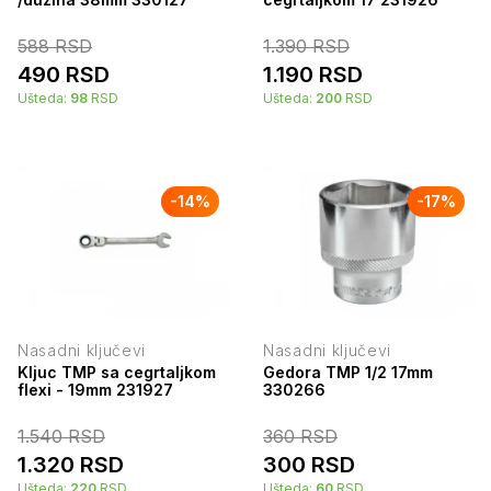
588
RSD
1.390
RSD
490
RSD
1.190
RSD
Ušteda:
98
RSD
Ušteda:
200
RSD
-
14
%
-
17
%
Nasadni ključevi
Nasadni ključevi
Kljuc TMP sa cegrtaljkom
Gedora TMP 1/2 17mm
flexi - 19mm 231927
330266
1.540
RSD
360
RSD
1.320
RSD
300
RSD
Ušteda:
220
RSD
Ušteda:
60
RSD