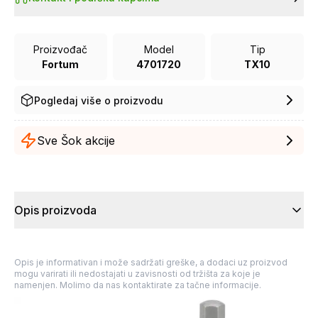
Proizvođač
Model
Tip
Fortum
4701720
TX10
Pogledaj više o proizvodu
Sve Šok akcije
Opis proizvoda
Opis je informativan i može sadržati greške, a dodaci uz proizvod
mogu varirati ili nedostajati u zavisnosti od tržišta za koje je
namenjen. Molimo da nas kontaktirate za tačne informacije.