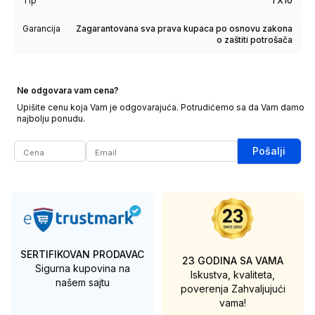
Tip
TX10
Garancija
Zagarantovana sva prava kupaca po osnovu zakona
o zaštiti potrošača
Ne odgovara vam cena?
Upišite cenu koja Vam je odgovarajuća. Potrudićemo sa da Vam damo
najbolju ponudu.
Pošalji
SERTIFIKOVAN PRODAVAC
23 GODINA SA VAMA
Sigurna kupovina na
Iskustva, kvaliteta,
našem sajtu
poverenja
Zahvaljujući
vama!