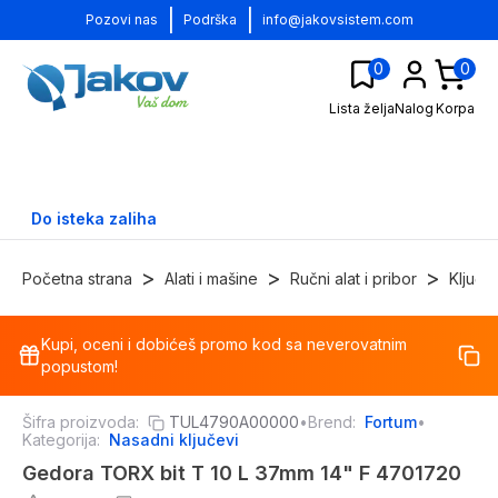
|
|
Pozovi nas
Podrška
info@jakovsistem.com
0
0
Lista želja
Nalog
Korpa
Do isteka zaliha
>
>
>
Početna strana
Alati i mašine
Ručni alat i pribor
Ključe
Kupi, oceni i dobićeš promo kod sa neverovatnim
-
17
%
popustom!
Šifra proizvoda:
TUL4790A00000
•
Brend:
Fortum
•
Kategorija:
Nasadni ključevi
Gedora TORX bit T 10 L 37mm 14" F 4701720