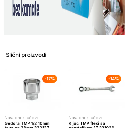
Slični proizvodi
-
17
%
-
14
%
Nasadni ključevi
Nasadni ključevi
Gedora TMP 1/2 10mm
Kljuc TMP flexi sa
/duzina 38mm 330127
cegrtaljkom 17 231926