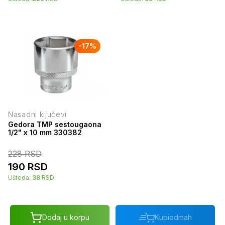
-
17
%
Nasadni ključevi
Gedora TMP sestougaona
1/2" x 10 mm 330382
228
RSD
190
RSD
Ušteda:
38
RSD
Dodaj u korpu
Kupi
odmah