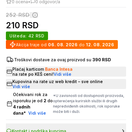
0
ocena
•
0
odgovor/a
252
RSD
210
RSD
Ušteda:
42
RSD
Akcija traje od
06. 08. 2026
do
12. 08. 2026
Troškovi dostave za ovaj proizvod su
390 RSD
Plaćaj karticom
Banca Intesa
na rate po KEŠ ceni!
Vidi više
Kupovina na rate uz web kredit – sve online
Vidi više
Očekivani rok za
*U zavisnosti od dostupnosti proizvoda,
isporuku je od
2
do
opterećenja kurirskih službi ili drugih
nepredviđenih okolnosti, rok isporuke
4
radnih
može biti i duži.
dana
*
Vidi više
Kontakt i podrška kupcima