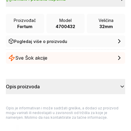
Proizvođač
Model
Veličina
Fortum
4700432
32mm
Pogledaj više o proizvodu
Sve Šok akcije
Opis proizvoda
Opis je informativan i može sadržati greške, a dodaci uz proizvod
mogu varirati ili nedostajati u zavisnosti od tržišta za koje je
namenjen. Molimo da nas kontaktirate za tačne informacije.