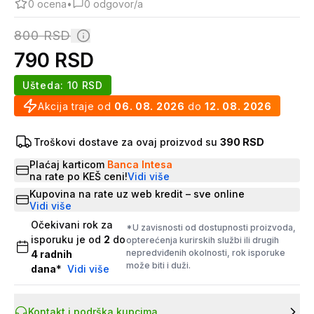
0
ocena
•
0
odgovor/a
800
RSD
790
RSD
Ušteda:
10
RSD
Akcija traje od
06. 08. 2026
do
12. 08. 2026
Troškovi dostave za ovaj proizvod su
390 RSD
Plaćaj karticom
Banca Intesa
na rate po KEŠ ceni!
Vidi više
Kupovina na rate uz web kredit – sve online
Vidi više
Očekivani rok za
*U zavisnosti od dostupnosti proizvoda,
isporuku je od
2
do
opterećenja kurirskih službi ili drugih
nepredviđenih okolnosti, rok isporuke
4
radnih
može biti i duži.
dana
*
Vidi više
Kontakt i podrška kupcima