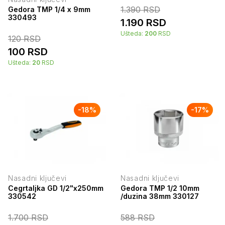
1.390
RSD
Gedora TMP 1/4 x 9mm
330493
1.190
RSD
Ušteda:
200
RSD
120
RSD
100
RSD
Ušteda:
20
RSD
-
18
%
-
17
%
Nasadni ključevi
Nasadni ključevi
Cegrtaljka GD 1/2"x250mm
Gedora TMP 1/2 10mm
330542
/duzina 38mm 330127
1.700
RSD
588
RSD