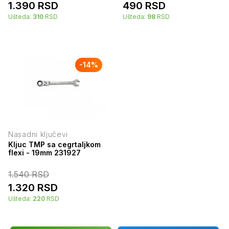
1.390
RSD
490
RSD
Ušteda:
310
RSD
Ušteda:
98
RSD
-
14
%
Nasadni ključevi
Kljuc TMP sa cegrtaljkom
flexi - 19mm 231927
1.540
RSD
1.320
RSD
Ušteda:
220
RSD