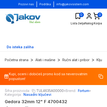
|
|
Pozovi nas
Podrška
info@jakovsistem.com
0
0
Lista želja
Nalog
Korpa
Do isteka zaliha
>
>
>
Početna strana
Alati i mašine
Ručni alat i pribor
Ključe
Kupi, oceni i dobićeš promo kod sa neverovatnim
-
1
%
popustom!
Šifra proizvoda:
TUL4635A00000
•
Brend:
Fortum
•
Kategorija:
Nasadni ključevi
Gedora 32mm 12" F 4700432