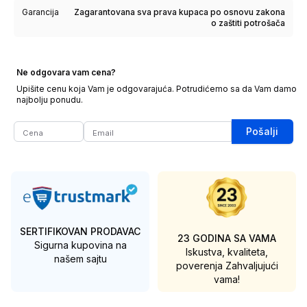
Garancija
Zagarantovana sva prava kupaca po osnovu zakona
o zaštiti potrošača
Ne odgovara vam cena?
Upišite cenu koja Vam je odgovarajuća. Potrudićemo sa da Vam damo
najbolju ponudu.
Pošalji
SERTIFIKOVAN PRODAVAC
23 GODINA SA VAMA
Sigurna kupovina na
Iskustva, kvaliteta,
našem sajtu
poverenja
Zahvaljujući
vama!