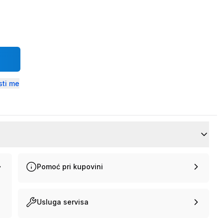
ti me
Pomoć pri kupovini
Usluga servisa