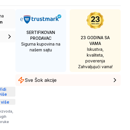
ina
m
SERTIFIKOVAN
23 GODINA SA
PRODAVAC
VAMA
Sigurna kupovina na
Iskustva,
našem sajtu
kvaliteta,
poverenja
Zahvaljujući vama!
Sve Šok akcije
D
Vidi
više
 više
oizvoda,
rugih
poruke