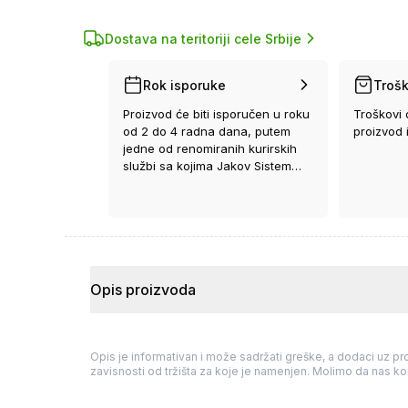
Dostava na teritoriji cele Srbije
Rok isporuke
Trošk
Proizvod će biti isporučen u roku
Troškovi 
od 2 do 4 radna dana, putem
proizvod 
jedne od renomiranih kurirskih
službi sa kojima Jakov Sistem
ima ugovor.
Opis proizvoda
Opis je informativan i može sadržati greške, a dodaci uz pro
zavisnosti od tržišta za koje je namenjen. Molimo da nas kon