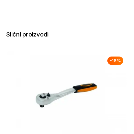
Slični proizvodi
-
18
%