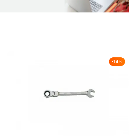
-
14
%