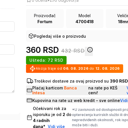
0
ocena
•
0
odgovor/a
Proizvođač
Model
Velič
Fortum
4700418
18m
Pogledaj više o proizvodu
360
RSD
432
RSD
Ušteda:
72
RSD
Akcija traje od
06. 08. 2026
do
12. 08. 2026
Troškovi dostave za ovaj proizvod su
390 RS
Plaćaj karticom
Banca
na rate po KEŠ
Intesa
ceni!
Kupovina na rate uz web kredit – sve online
Vidi
Očekivani rok za
*U zavisnosti od dostupnosti pr
isporuku je od
2
do
opterećenja kurirskih službi ili d
nepredviđenih okolnosti, rok is
4
radnih
može biti i duži.
dana
*
Vidi više