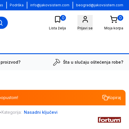
|
|
|
as
Podrška
info@jakovsistem.com
beograd@jakovsistem.com
0
0
Lista želja
Prijavi se
Moja korpa
 proizvod?
Šta u slučaju oštećenja robe?
popustom!
Kopiraj
•
Kategorija:
Nasadni ključevi