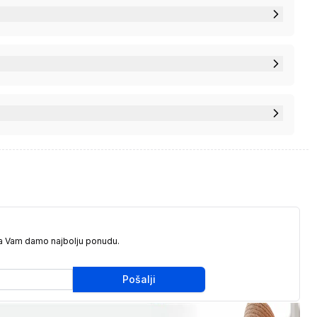
da Vam damo najbolju ponudu.
Pošalji