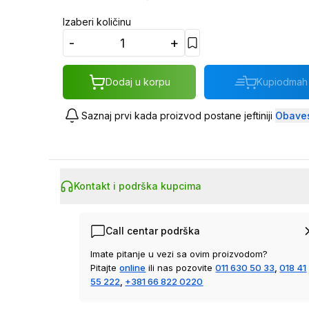
Izaberi količinu
-
+
Dodaj u korpu
Kupi
odmah
Saznaj prvi kada proizvod postane jeftiniji
Obaves
Kontakt i podrška kupcima
Call centar podrška
Imate pitanje u vezi sa ovim proizvodom?
Pitajte
online
ili nas pozovite
011 630 50 33
,
018 41
55 222
,
+381 66 822 0220