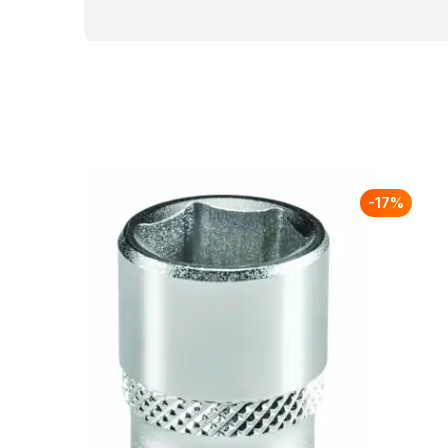
-
17
%