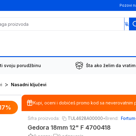
Pozovi n
ti svoju porudžbinu
Šta ako želim da vratim
>
vi
Nasadni ključevi
Kupi, oceni i dobićeš promo kod sa neverovatnim 
17
%
Šifra proizvoda:
TUL4628A00000
•
Brend:
Fortum
Gedora 18mm 12" F 4700418