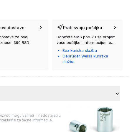
ovi dostave
Prati svoju pošiljku
dostave za ovaj
Dobićete SMS poruku sa brojem
iznose: 390 RSD
vaše pošiljke i informacijom o
kurirskoj službi koja će vam je
Bex kuriska služba
isporučiti.
Gebrüder Weiss kurirska
služba
izvod mogu varirati ili nedostajati u
taktirate za tačne informacije.