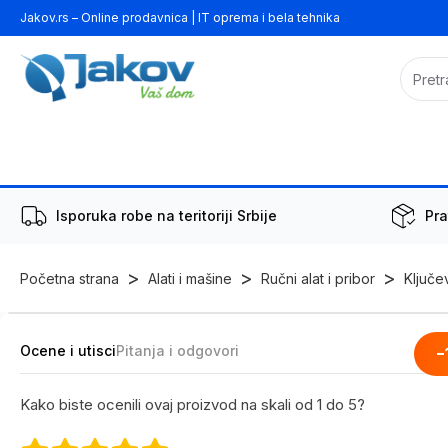
Jakov.rs – Online prodavnica | IT oprema i bela tehnika
Isporuka robe na teritoriji Srbije
Pra
>
>
>
Početna strana
Alati i mašine
Ručni alat i pribor
Ključe
Ocene i utisci
Pitanja i odgovori
-
Kako biste ocenili ovaj proizvod na skali od 1 do 5?