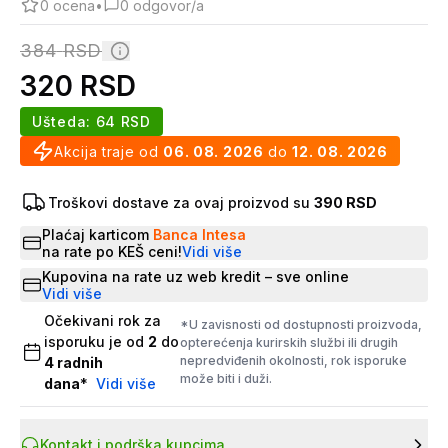
0
ocena
•
0
odgovor/a
384
RSD
320
RSD
Ušteda:
64
RSD
Akcija traje od
06. 08. 2026
do
12. 08. 2026
Troškovi dostave za ovaj proizvod su
390 RSD
Plaćaj karticom
Banca Intesa
na rate po KEŠ ceni!
Vidi više
Kupovina na rate uz web kredit – sve online
Vidi više
Očekivani rok za
*U zavisnosti od dostupnosti proizvoda,
isporuku je od
2
do
opterećenja kurirskih službi ili drugih
nepredviđenih okolnosti, rok isporuke
4
radnih
može biti i duži.
dana
*
Vidi više
Kontakt i podrška kupcima