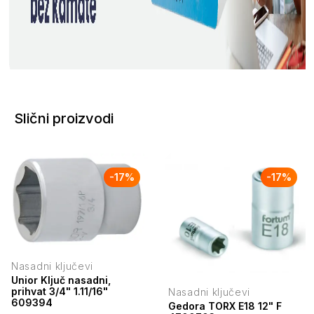
Slični proizvodi
-
17
%
-
17
%
Nasadni ključevi
Unior Ključ nasadni,
prihvat 3/4" 1.11/16"
Nasadni ključevi
609394
Gedora TORX E18 12" F