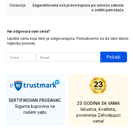
Garancija
Zagarantovana sva prava kupaca po osnovu zakona
o zaštiti potrošača
Ne odgovara vam cena?
Upišite cenu koja Vam je odgovarajuća. Potrudićemo sa da Vam damo
najbolju ponudu.
Pošalji
SERTIFIKOVAN PRODAVAC
23 GODINA SA VAMA
Sigurna kupovina na
Iskustva, kvaliteta,
našem sajtu
poverenja
Zahvaljujući
vama!