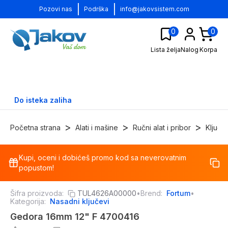
|
|
Pozovi nas
Podrška
info@jakovsistem.com
0
0
Lista želja
Nalog
Korpa
Do isteka zaliha
>
>
>
Početna strana
Alati i mašine
Ručni alat i pribor
Ključe
Kupi, oceni i dobićeš promo kod sa neverovatnim
-
17
%
popustom!
Šifra proizvoda:
TUL4626A00000
•
Brend:
Fortum
•
Kategorija:
Nasadni ključevi
Gedora 16mm 12" F 4700416