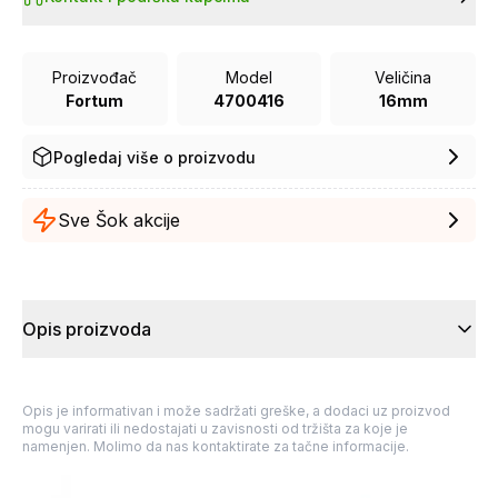
Proizvođač
Model
Veličina
Fortum
4700416
16mm
Pogledaj više o proizvodu
Sve Šok akcije
Opis proizvoda
Opis je informativan i može sadržati greške, a dodaci uz proizvod
mogu varirati ili nedostajati u zavisnosti od tržišta za koje je
namenjen. Molimo da nas kontaktirate za tačne informacije.