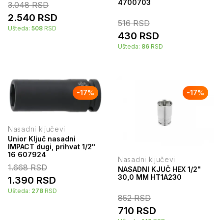
4700703
3.048
RSD
2.540
RSD
516
RSD
Ušteda:
508
RSD
430
RSD
Ušteda:
86
RSD
-
17
%
-
17
%
Nasadni ključevi
Unior Ključ nasadni
IMPACT dugi, prihvat 1/2"
16 607924
Nasadni ključevi
1.668
RSD
NASADNI KJUČ HEX 1/2"
30,0 MM HT1A230
1.390
RSD
Ušteda:
278
RSD
852
RSD
710
RSD