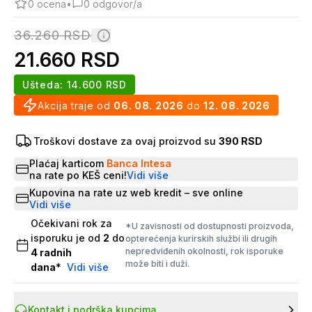
0
ocena
•
0
odgovor/a
36.260
RSD
21.660
RSD
Ušteda:
14.600
RSD
Akcija traje od
06. 08. 2026
do
12. 08. 2026
Troškovi dostave za ovaj proizvod su
390 RSD
Plaćaj karticom
Banca Intesa
na rate po KEŠ ceni!
Vidi više
Kupovina na rate uz web kredit – sve online
Vidi više
Očekivani rok za
*U zavisnosti od dostupnosti proizvoda,
isporuku je od
2
do
opterećenja kurirskih službi ili drugih
nepredviđenih okolnosti, rok isporuke
4
radnih
može biti i duži.
dana
*
Vidi više
Kontakt i podrška kupcima