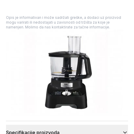
Opis je informativan i može sadržati greške, a dodaci uz proizvod
mogu varirati ili nedostajati u zavisnosti od tržišta za koje je
namenjen. Molimo da nas kontaktirate za tačne informacije.
Specifikacije proizvoda