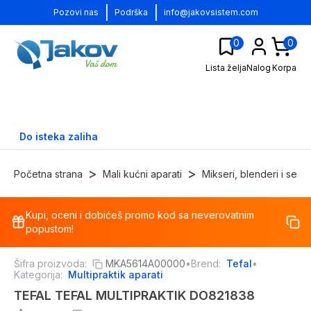
|
|
Pozovi nas
Podrška
info@jakovsistem.com
0
0
Lista želja
Nalog
Korpa
Do isteka zaliha
>
>
Početna strana
Mali kućni aparati
Mikseri, blenderi i seck
Kupi, oceni i dobićeš promo kod sa neverovatnim
-
40
%
popustom!
Šifra proizvoda:
MKA5614A00000
•
Brend:
Tefal
•
Kategorija:
Multipraktik aparati
TEFAL TEFAL MULTIPRAKTIK DO821838