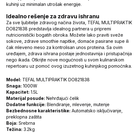
kuhinji uz minimalan utrošak energije.
Idealno rešenje za zdravu ishranu
Za sve ljubitelje zdravog načina života, TEFAL MULTIPRAKTIK
DO821838 predstavlja idealnog partnera u pripremi
nutricionistički bogatih obroka. Možete lako praviti sveže
sokove, zdrave smoothie napitke, domaće pasirane supe ili
čak mleveno meso za kontrolisan unos proteina. Sa ovim
uređajem, zdrava ishrana postaje jednostavnija i pristupačnija
nego ikada. Otkrijte nove mogućnosti u svom kulinarskom
repertoaru uz pomoć ovog izuzetnog kuhinjskog pomoćnika.
Model:
TEFAL MULTIPRAKTIK DO821838
Snaga:
1000W
Kapacitet:
1.5L
Materijal posude:
Nehrđajući čelik
Dodatne funkcije:
Blendiranje, mlevenje, mutenje
Bezbednosne karakteristike:
Automatsko isključivanje,
preklopna zaštita
Boja:
Srebrna
Težina:
3.2kg