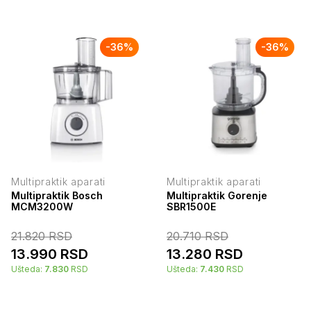
-
36
%
-
36
%
Multipraktik aparati
Multipraktik aparati
Multipraktik Bosch
Multipraktik Gorenje
MCM3200W
SBR1500E
21.820
RSD
20.710
RSD
13.990
RSD
13.280
RSD
Ušteda:
7.830
RSD
Ušteda:
7.430
RSD