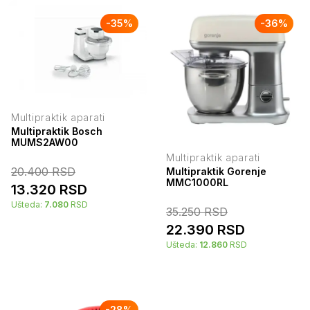
-
35
%
-
36
%
Multipraktik aparati
Multipraktik Bosch
MUMS2AW00
Multipraktik aparati
20.400
RSD
Multipraktik Gorenje
MMC1000RL
13.320
RSD
Ušteda:
7.080
RSD
35.250
RSD
22.390
RSD
Ušteda:
12.860
RSD
-
28
%