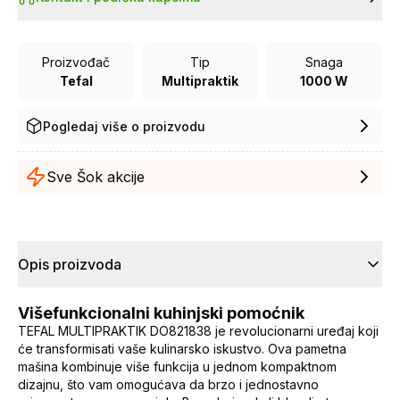
Proizvođač
Tip
Snaga
Tefal
Multipraktik
1000 W
Pogledaj više o proizvodu
Sve Šok akcije
Opis proizvoda
Višefunkcionalni kuhinjski pomoćnik
TEFAL MULTIPRAKTIK DO821838 je revolucionarni uređaj koji
će transformisati vaše kulinarsko iskustvo. Ova pametna
mašina kombinuje više funkcija u jednom kompaktnom
dizajnu, što vam omogućava da brzo i jednostavno