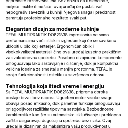
pripremate raznovrsna jela. Bez obzira da li blendirate,
meljete, mutite ili mešate, ovaj uređaj će postati vaš
nepogrešiv saveznik u kuhinji. Njegova snaga i preciznost
garantuju profesionalne rezultate svaki put.
Elegantan dizajn za moderne kuhinje
TEFAL MULTIPRAKTIK DO821838 impresionira ne samo
performansama već i stilskim izgledom koji će se savršeno
uklopiti u bilo koji enterijer. Ergonomičan oblik i
visokokvalitetni materijali čine ovaj uređaj izuzetno praktičnim
za svakodnevnu upotrebu. Posebno dizajnirane komponente
omogućavaju lako sastavljanje i čišćenje, dok je kompaktna
veličina idealna za smeštaj u manjim prostorima. TEFAL je
spojio funkcionalnost i estetiku u savršenom odnosu.
Tehnologija koja štedi vreme i energiju
Sa TEFAL MULTIPRAKTIK DO821838, priprema obroka
postaje brza i bez napora. Ugrađeni motor visoke snage
obavlja posao efikasno, dok pametne funkcije omogućavaju
prilagodljivost različitim tipovima sastojaka. Bezbednosne
karakteristike kao što su automatsko isključivanje i preklopna
zaštita osiguravaju dugotrajnu upotrebu bez rizika. Ovaj
uređaj je dizajniran da maksimizira vašu produktivnost u