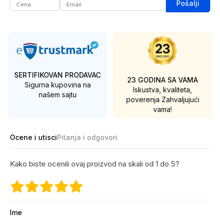
Pošalji
SERTIFIKOVAN PRODAVAC
23 GODINA SA VAMA
Sigurna kupovina na
Iskustva, kvaliteta,
našem sajtu
poverenja
Zahvaljujući
vama!
Ocene i utisci
Pitanja i odgovori
Kako biste ocenili ovaj proizvod na skali od 1 do 5?
Ime