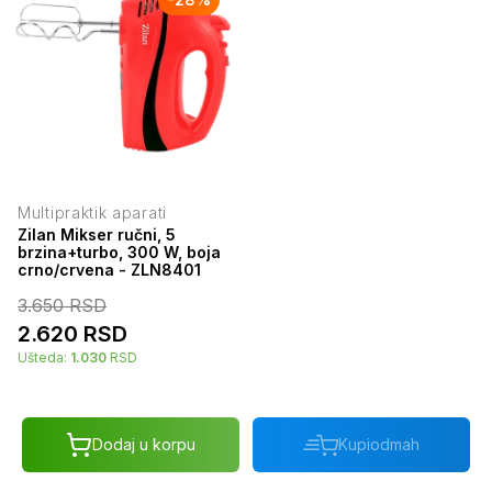
Multipraktik aparati
Zilan Mikser ručni, 5
brzina+turbo, 300 W, boja
crno/crvena - ZLN8401
3.650
RSD
2.620
RSD
Ušteda:
1.030
RSD
Dodaj u korpu
Kupi
odmah