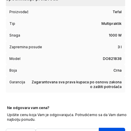
Proizvođač
Tefal
Tip
Multipraktik
Snaga
1000 W
Zapremina posude
3 l
Model
DO821838
Boja
Crna
Garancija
Zagarantovana sva prava kupaca po osnovu zakona
o zaštiti potrošača
Ne odgovara vam cena?
Upišite cenu koja Vam je odgovarajuća. Potrudićemo sa da Vam damo
najbolju ponudu.