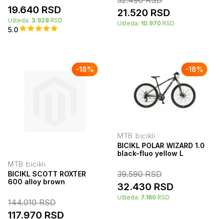
19.640
RSD
21.520
RSD
Ušteda:
3.928
RSD
Ušteda:
10.970
RSD
5.0
-
18
%
-
18
%
MTB bicikli
BICIKL POLAR WIZARD 1.0
black-fluo yellow L
MTB bicikli
39.590
RSD
BICIKL SCOTT ROXTER
600 alloy brown
32.430
RSD
Ušteda:
7.160
RSD
144.010
RSD
117.970
RSD