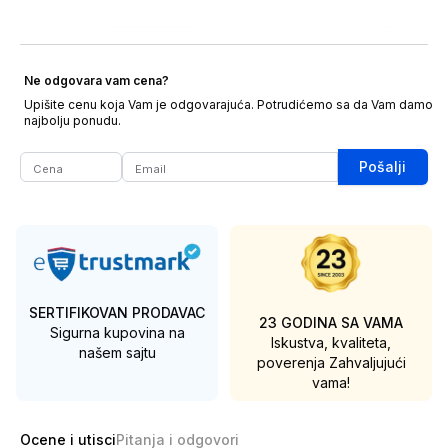
Ne odgovara vam cena?
Upišite cenu koja Vam je odgovarajuća. Potrudićemo sa da Vam damo
najbolju ponudu.
Pošalji
SERTIFIKOVAN PRODAVAC
23 GODINA SA VAMA
Sigurna kupovina na
Iskustva, kvaliteta,
našem sajtu
poverenja
Zahvaljujući
vama!
Ocene i utisci
Pitanja i odgovori