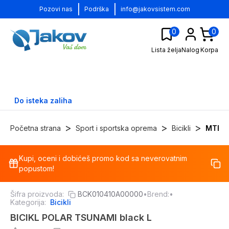
|
|
Pozovi nas
Podrška
info@jakovsistem.com
0
0
Lista želja
Nalog
Korpa
Do isteka zaliha
>
>
>
Početna strana
Sport i sportska oprema
Bicikli
MTB bi
Kupi, oceni i dobićeš promo kod sa neverovatnim
-
3
%
popustom!
Šifra proizvoda:
BCK010410A00000
•
Brend:
•
Kategorija:
Bicikli
BICIKL POLAR TSUNAMI black L