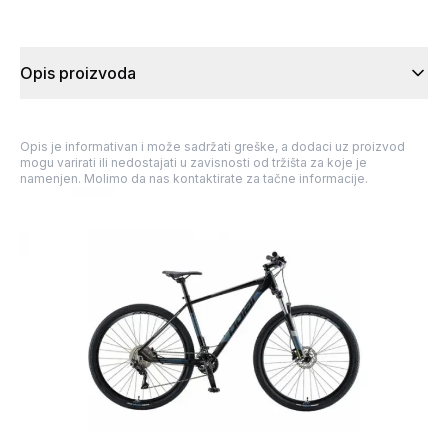
Opis proizvoda
Opis je informativan i može sadržati greške, a dodaci uz proizvod
mogu varirati ili nedostajati u zavisnosti od tržišta za koje je
namenjen. Molimo da nas kontaktirate za tačne informacije.