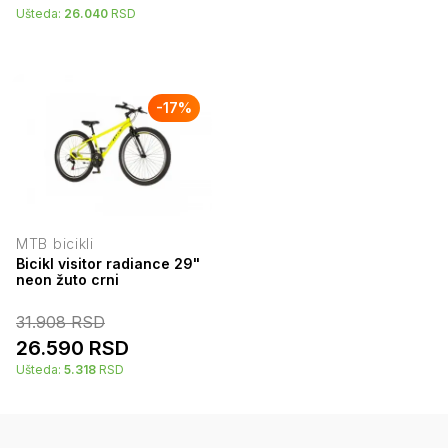
Ušteda:
26.040
RSD
-
17
%
MTB bicikli
Bicikl visitor radiance 29"
neon žuto crni
31.908
RSD
26.590
RSD
Ušteda:
5.318
RSD