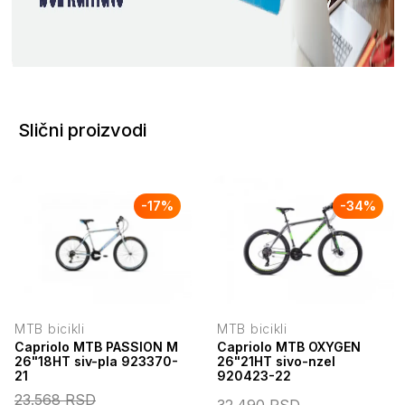
Slični proizvodi
-
17
%
-
34
%
MTB bicikli
MTB bicikli
Capriolo MTB PASSION M
Capriolo MTB OXYGEN
26"18HT siv-pla 923370-
26"21HT sivo-nzel
21
920423-22
23.568
RSD
32.490
RSD