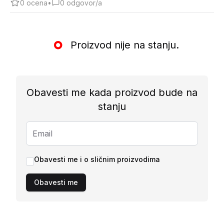
0
ocena
•
0
odgovor/a
Proizvod nije na stanju.
Obavesti me kada proizvod bude na
stanju
Obavesti me i o sličnim proizvodima
Obavesti me