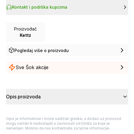
Kontakt i podrška kupcima
Proizvođač
Kettz
Pogledaj više o proizvodu
Sve Šok akcije
Opis proizvoda
Opis je informativan i može sadržati greške, a dodaci uz proizvod
mogu varirati ili nedostajati u zavisnosti od tržišta za koje je
namenjen. Molimo da nas kontaktirate za tačne informacije.