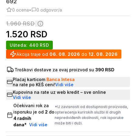
692
0
ocena
•
0
odgovor/a
1.960
RSD
1.520
RSD
Ušteda:
440
RSD
Akcija traje od
06. 08. 2026
do
12. 08. 2026
Troškovi dostave za ovaj proizvod su
390 RSD
Plaćaj karticom
Banca Intesa
na rate po KEŠ ceni!
Vidi više
Kupovina na rate uz web kredit – sve online
Vidi više
Očekivani rok za
*U zavisnosti od dostupnosti proizvoda,
isporuku je od
2
do
opterećenja kurirskih službi ili drugih
nepredviđenih okolnosti, rok isporuke
4
radnih
može biti i duži.
dana
*
Vidi više