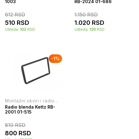
1003
RB-2024 01-686
612
RSD
1.150
RSD
510
RSD
1.020
RSD
Ušteda:
102
RSD
Ušteda:
130
RSD
-
1
%
Montažni okviri i radio
blende
Radio blenda Kettz RB-
2001 01-515
810
RSD
800
RSD