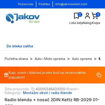
|
|
Pozovi nas
Podrška
info@jakovsistem.com
0
0
Lista želja
Nalog
Korpa
Do isteka zaliha
>
>
>
Početna strana
Auto i Moto oprema
Auto oprema
Mon
Kupi, oceni i dobićeš promo kod sa neverovatnim
-
22
%
popustom!
Šifra proizvoda:
AG000346A00000
•
Brend:
•
Kategorija:
Montažni okviri i radio blende
Radio blenda + nosač 2DIN Kettz RB-2029 01-