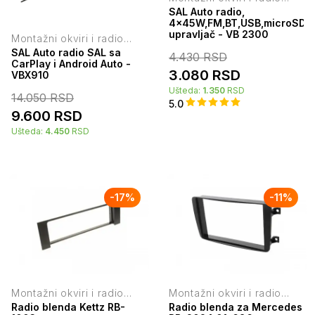
blende
SAL Auto radio,
4x45W,FM,BT,USB,microSD,AU
upravljač - VB 2300
Montažni okviri i radio
blende
SAL Auto radio SAL sa
4.430
RSD
CarPlay i Android Auto -
3.080
RSD
VBX910
Ušteda:
1.350
RSD
14.050
RSD
5.0
9.600
RSD
Ušteda:
4.450
RSD
-
17
%
-
11
%
Montažni okviri i radio
Montažni okviri i radio
blende
blende
Radio blenda Kettz RB-
Radio blenda za Mercedes