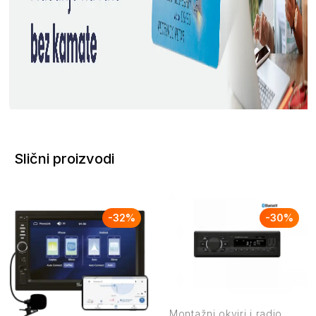
Slični proizvodi
-
32
%
-
30
%
Montažni okviri i radio