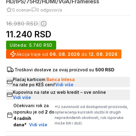
HD/IPS/75Hz/HDMI/VGA/Frameless
0
ocena
•
0
odgovor/a
16.980
RSD
11.240
RSD
Ušteda:
5.740
RSD
Akcija traje od
06. 08. 2026
do
12. 08. 2026
Troškovi dostave za ovaj proizvod su
500 RSD
Plaćaj karticom
Banca Intesa
na rate po KEŠ ceni!
Vidi više
Kupovina na rate uz web kredit – sve online
Vidi više
Očekivani rok za
*U zavisnosti od dostupnosti proizvoda,
isporuku je od
2
do
opterećenja kurirskih službi ili drugih
nepredviđenih okolnosti, rok isporuke
4
radnih
može biti i duži.
dana
*
Vidi više