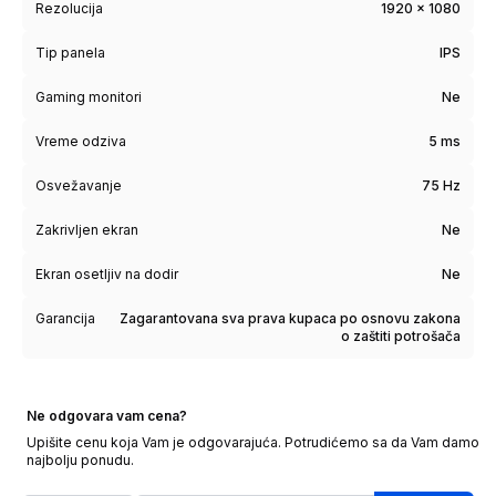
Rezolucija
1920 x 1080
Tip panela
IPS
Gaming monitori
Ne
Vreme odziva
5 ms
Osvežavanje
75 Hz
Zakrivljen ekran
Ne
Ekran osetljiv na dodir
Ne
Garancija
Zagarantovana sva prava kupaca po osnovu zakona
o zaštiti potrošača
Ne odgovara vam cena?
Upišite cenu koja Vam je odgovarajuća. Potrudićemo sa da Vam damo
najbolju ponudu.