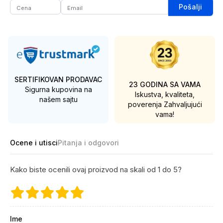
Pošalji
SERTIFIKOVAN PRODAVAC
23 GODINA SA VAMA
Sigurna kupovina na
Iskustva, kvaliteta,
našem sajtu
poverenja
Zahvaljujući
vama!
Ocene i utisci
Pitanja i odgovori
Kako biste ocenili ovaj proizvod na skali od 1 do 5?
Ime