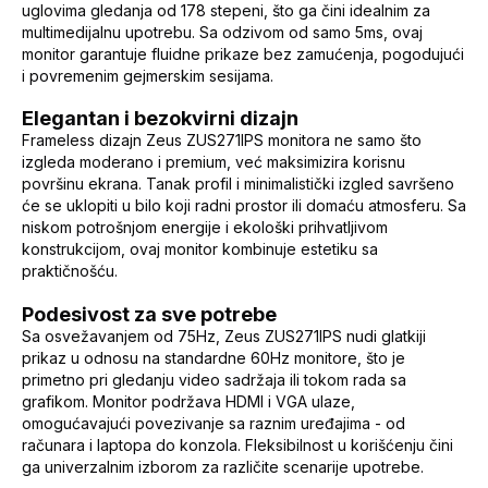
uglovima gledanja od 178 stepeni, što ga čini idealnim za
multimedijalnu upotrebu. Sa odzivom od samo 5ms, ovaj
monitor garantuje fluidne prikaze bez zamućenja, pogodujući
i povremenim gejmerskim sesijama.
Elegantan i bezokvirni dizajn
Frameless dizajn Zeus ZUS271IPS monitora ne samo što
izgleda moderano i premium, već maksimizira korisnu
površinu ekrana. Tanak profil i minimalistički izgled savršeno
će se uklopiti u bilo koji radni prostor ili domaću atmosferu. Sa
niskom potrošnjom energije i ekološki prihvatljivom
konstrukcijom, ovaj monitor kombinuje estetiku sa
praktičnošću.
Podesivost za sve potrebe
Sa osvežavanjem od 75Hz, Zeus ZUS271IPS nudi glatkiji
prikaz u odnosu na standardne 60Hz monitore, što je
primetno pri gledanju video sadržaja ili tokom rada sa
grafikom. Monitor podržava HDMI i VGA ulaze,
omogućavajući povezivanje sa raznim uređajima - od
računara i laptopa do konzola. Fleksibilnost u korišćenju čini
ga univerzalnim izborom za različite scenarije upotrebe.