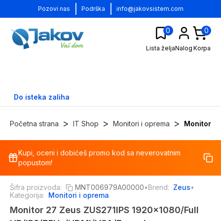
|
|
Pozovi nas
Podrška
info@jakovsistem.com
0
0
Lista želja
Nalog
Korpa
Do isteka zaliha
>
>
>
Početna strana
IT Shop
Monitori i oprema
Monitori
Kupi, oceni i dobićeš promo kod sa neverovatnim
-
34
%
popustom!
Šifra proizvoda:
MNT006979A00000
•
Brend:
Zeus
•
Kategorija:
Monitori i oprema
Monitor 27 Zeus ZUS271IPS 1920x1080/Full