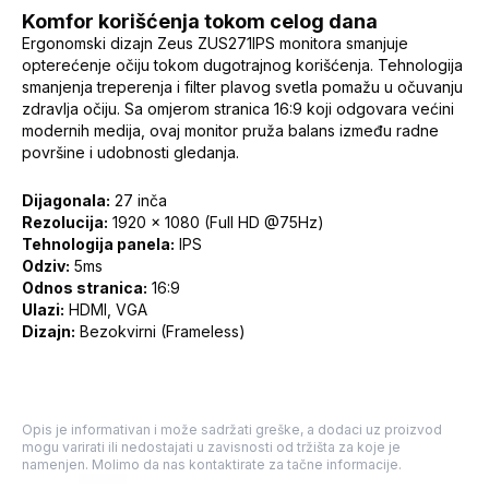
Komfor korišćenja tokom celog dana
Ergonomski dizajn Zeus ZUS271IPS monitora smanjuje
opterećenje očiju tokom dugotrajnog korišćenja. Tehnologija
smanjenja treperenja i filter plavog svetla pomažu u očuvanju
zdravlja očiju. Sa omjerom stranica 16:9 koji odgovara većini
modernih medija, ovaj monitor pruža balans između radne
površine i udobnosti gledanja.
Dijagonala:
27 inča
Rezolucija:
1920 x 1080 (Full HD @75Hz)
Tehnologija panela:
IPS
Odziv:
5ms
Odnos stranica:
16:9
Ulazi:
HDMI, VGA
Dizajn:
Bezokvirni (Frameless)
Opis je informativan i može sadržati greške, a dodaci uz proizvod
mogu varirati ili nedostajati u zavisnosti od tržišta za koje je
namenjen. Molimo da nas kontaktirate za tačne informacije.