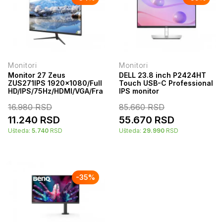
Monitori
Monitori
Monitor 27 Zeus
DELL 23.8 inch P2424HT
ZUS271IPS 1920x1080/Full
Touch USB-C Professional
HD/IPS/75Hz/HDMI/VGA/Frameless
IPS monitor
16.980
RSD
85.660
RSD
11.240
RSD
55.670
RSD
Ušteda:
5.740
RSD
Ušteda:
29.990
RSD
-
35
%