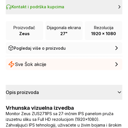
Kontakt i podrška kupcima
Proizvođač
Dijagonala ekrana
Rezolucija
Zeus
27"
1920 x 1080
Pogledaj više o proizvodu
Sve Šok akcije
Opis proizvoda
Vrhunska vizuelna izvedba
Monitor Zeus ZUS271IPS sa 27-inčnim IPS panelom pruža
izuzetnu sliku sa Full HD rezolucijom (1920x1080).
Zahvaljujući IPS tehnologiji, uživaćete u živim bojama i širokim