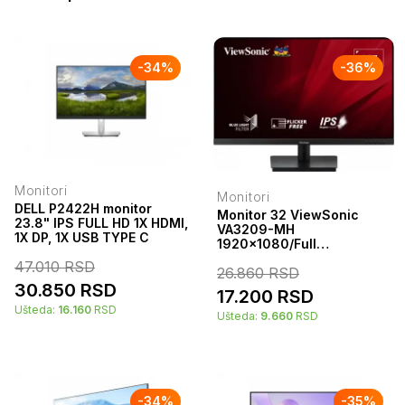
-
34
%
-
36
%
Monitori
Monitori
DELL P2422H monitor
Monitor 32 ViewSonic
23.8" IPS FULL HD 1X HDMI,
VA3209-MH
1X DP, 1X USB TYPE C
1920x1080/Full
HD/IPS/75Hz/4ms/VGA/HDMI/Z
47.010
RSD
26.860
RSD
30.850
RSD
17.200
RSD
Ušteda:
16.160
RSD
Ušteda:
9.660
RSD
-
34
%
-
35
%