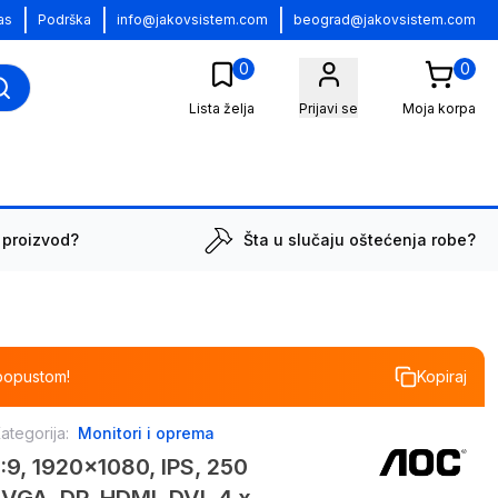
|
|
|
as
Podrška
info@jakovsistem.com
beograd@jakovsistem.com
0
0
Lista želja
Prijavi se
Moja korpa
 proizvod?
Šta u slučaju oštećenja robe?
popustom!
Kopiraj
ategorija:
Monitori i oprema
:9, 1920x1080, IPS, 250