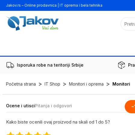
Jakov.rs – Online prodavnica | IT oprema i bela tehnika
Isporuka robe na teritoriji Srbije
Pra
>
>
>
Početna strana
IT Shop
Monitori i oprema
Monitori
Ocene i utisci
Pitanja i odgovori
-
Kako biste ocenili ovaj proizvod na skali od 1 do 5?