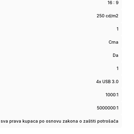
16 : 9
250 cd/m2
1
Crna
Da
1
4x USB 3.0
1000:1
5000000:1
sva prava kupaca po osnovu zakona o zaštiti potrošača