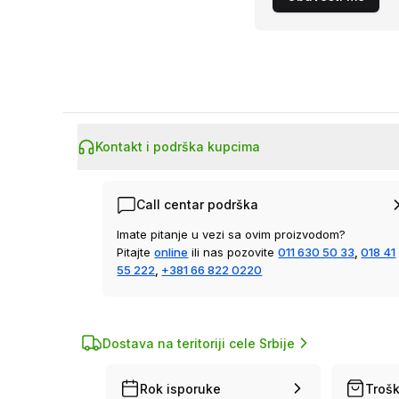
Kontakt i podrška kupcima
Call centar podrška
Imate pitanje u vezi sa ovim proizvodom?
Pitajte
online
ili nas pozovite
011 630 50 33
,
018 41
55 222
,
+381 66 822 0220
Dostava na teritoriji cele Srbije
Rok isporuke
Trošk