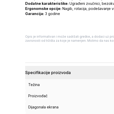
Dodatne karakteristike:
Ugrađeni zvučnici, bezokvi
Ergonomske opcije:
Nagib, rotacija, podešavanje v
Garancija:
3 godine
Opis je informativan i može sadržati greške, a dodaci uz pro
zavisnosti od tržišta za koje je namenjen. Molimo da nas kon
Specifikacije proizvoda
Težina
Proizvođač
Dijagonala ekrana