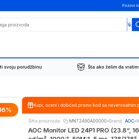
Pozovi n
ti svoju porudžbinu
Šta ako želim da vratim
Kupi, oceni i dobićeš promo kod sa neverovatnim 
16
%
Šifra proizvoda:
MNT2490A00000
•
Brend:
AOC
•
K
AOC Monitor LED 24P1 PRO (23.8“, 16