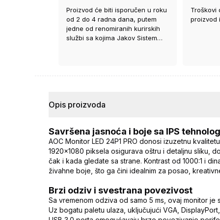
Proizvod će biti isporučen u roku
Troškovi 
od 2 do 4 radna dana, putem
proizvod 
jedne od renomiranih kurirskih
službi sa kojima Jakov Sistem
ima ugovor.
Opis proizvoda
Savršena jasnoća i boje sa IPS tehnolo
AOC Monitor LED 24P1 PRO donosi izuzetnu kvalitetu s
1920x1080 piksela osigurava oštru i detaljnu sliku, do
čak i kada gledate sa strane. Kontrast od 1000:1 i d
živahne boje, što ga čini idealnim za posao, kreativn
Brzi odziv i svestrana povezivost
Sa vremenom odziva od samo 5 ms, ovaj monitor je sa
Uz bogatu paletu ulaza, uključujući VGA, DisplayPort,
USB 3.0 porta omogućavaju brzo povezivanje perifer