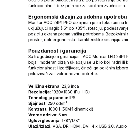
funkcionalnost bez potrebe za spoljnim zvučnicima.
Ergonomski dizajn za udobnu upotrebu
Monitor AOC 24P1 PRO dizajniran je sa fokusom na ko
uključujući nagib (-5° do +35°), rotaciju, podešava
poziciju ekrana prema vašim potrebama. Bezokvirni 
prostor, dok ergonomske karakteristike smanjuju za
Pouzdanost i garancija
Sa trogodišnjom garancijom, AOC Monitor LED 24P1 
boja i moderan dizajn uklapaju se u bilo koji radni i
funkcionalnost i izdržljivost, čineći ga odličnim izbo
prikazivač za svakodnevne potrebe.
Veličina ekrana:
23,8 inča
Rezolucija:
1920x1080 (Full HD)
Tehnologija panela:
IPS
Sjajnost:
250 cd/m²
Kontrast:
1000:1 (50M:1 dinamički)
Vreme odziva:
5 ms
Uglovi gledanja:
178°/178°
Ulazi/Izlazi:
VGA, DP, HDMI, DVI, 4 x USB 3.0, Audi