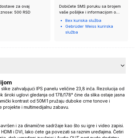
dostave za ovaj
Dobićete SMS poruku sa brojem
iznose: 500 RSD
vaše pošiljke i informacijom o
kurirskoj službi koja će vam je
Bex kuriska služba
isporučiti.
Gebrüder Weiss kurirska
služba
gijom
like zahvaljujući IPS panelu veličine 23,8 inča. Rezolucija od
k široki uglovi gledanja od 178/178° čine da slika ostaje jasna
inamički kontrast od 50M:1 pružaju duboke crne tonove i
e projekte i multimedijalnu zabavu.
vršen i za dinamične sadržaje kao što su igre i video zapisi.
 HDMI i DVI, lako ćete ga povezati sa raznim uređajima. Četiri
ija, dok ugrađeni zvučnici i Audio OUT port nude dodatnu