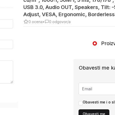
cd/m², 1000:1, 50M:1, 5 ms, 178/178°,
USB 3.0, Audio OUT, Speakers, Tilt: -5
Adjust, VESA, Ergonomic, Borderless
0
ocena
•
0
odgovor/a
Proiz
Obavesti me k
Obavesti me i o s
Obavesti me