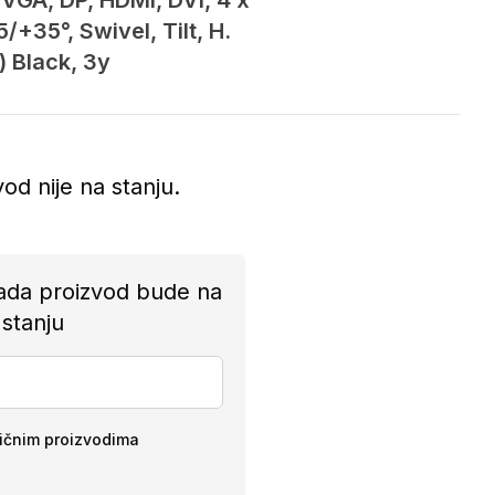
 VGA, DP, HDMI, DVI, 4 x
/+35°, Swivel, Tilt, H.
) Black, 3y
vod nije na stanju.
ada proizvod bude na
stanju
ličnim proizvodima