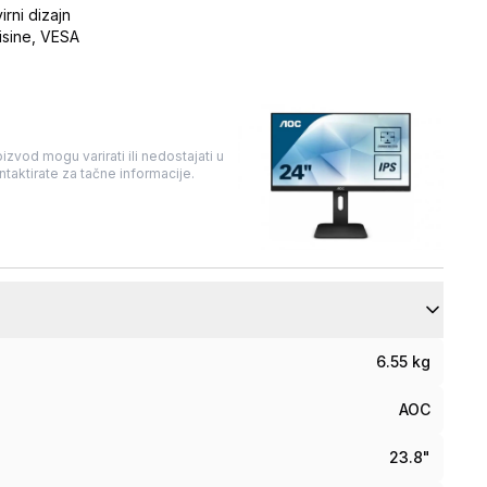
rni dizajn
isine, VESA
izvod mogu varirati ili nedostajati u
taktirate za tačne informacije.
6.55 kg
AOC
23.8"