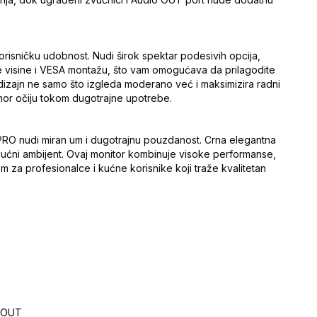
risničku udobnost. Nudi širok spektar podesivih opcija,
nje visine i VESA montažu, što vam omogućava da prilagodite
dizajn ne samo što izgleda moderano već i maksimizira radni
mor očiju tokom dugotrajne upotrebe.
PRO nudi miran um i dugotrajnu pouzdanost. Crna elegantna
li kućni ambijent. Ovaj monitor kombinuje visoke performanse,
rom za profesionalce i kućne korisnike koji traže kvalitetan
o OUT