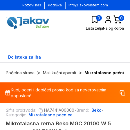
|
|
Pozovi nas
Podrška
info@jakovsistem.com
0
0
Lista želja
Nalog
Korpa
Do isteka zaliha
>
>
Početna strana
Mali kućni aparati
Mikrotalasne pećnice
Kupi, oceni i dobićeš promo kod sa neverovatnim
-
10
%
popustom!
Šifra proizvoda:
HA7441A00000
•
Brend:
Beko
•
Kategorija:
Mikrotalasne pećnice
Mikrotalasna rerna Beko MGC 20100 W 5