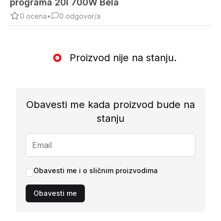
programa 20l 700W Bela
0
ocena
•
0
odgovor/a
Proizvod nije na stanju.
Obavesti me kada proizvod bude na
stanju
Obavesti me i o sličnim proizvodima
Obavesti me