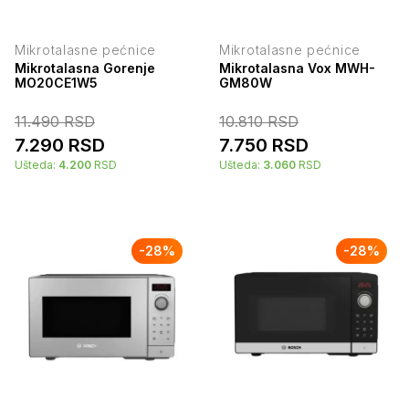
Mikrotalasne pećnice
Mikrotalasne pećnice
Mikrotalasna Gorenje
Mikrotalasna Vox MWH-
MO20CE1W5
GM80W
11.490
RSD
10.810
RSD
7.290
RSD
7.750
RSD
Ušteda:
4.200
RSD
Ušteda:
3.060
RSD
-
28
%
-
28
%