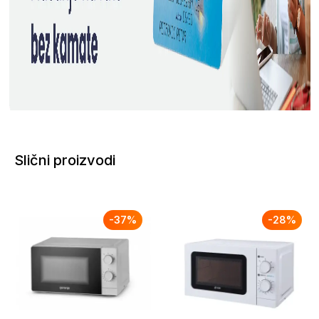
Slični proizvodi
-
37
%
-
28
%