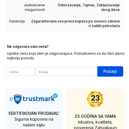
Jedinstvene
Odmrzavanje, Tajmer, Zaključavanje
mogućnosti
zbog dece
Garancija
Zagarantovana sva prava kupaca po osnovu zakona
o zaštiti potrošača
Ne odgovara vam cena?
Upišite cenu koja Vam je odgovarajuća. Potrudićemo sa da Vam damo
najbolju ponudu.
Pošalji
SERTIFIKOVAN PRODAVAC
23 GODINA SA VAMA
Sigurna kupovina na
Iskustva, kvaliteta,
našem sajtu
poverenja
Zahvaljujući