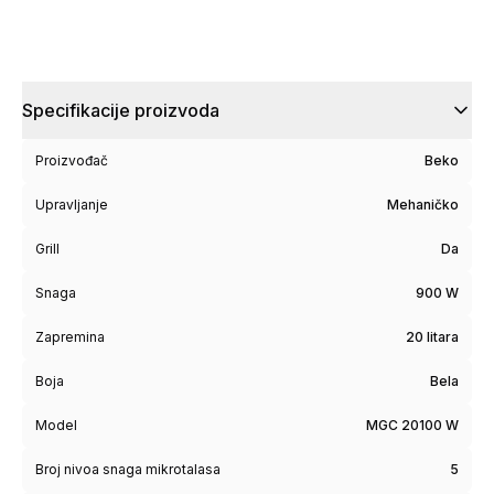
Specifikacije proizvoda
Proizvođač
Beko
Upravljanje
Mehaničko
Grill
Da
Snaga
900 W
Zapremina
20 litara
Boja
Bela
Model
MGC 20100 W
Broj nivoa snaga mikrotalasa
5