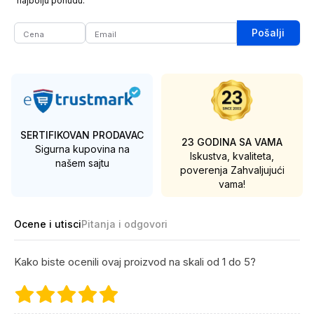
najbolju ponudu.
Pošalji
SERTIFIKOVAN PRODAVAC
23 GODINA SA VAMA
Sigurna kupovina na
Iskustva, kvaliteta,
našem sajtu
poverenja
Zahvaljujući
vama!
Ocene i utisci
Pitanja i odgovori
Kako biste ocenili ovaj proizvod na skali od 1 do 5?