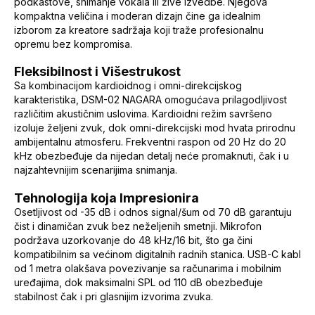
podkastove, snimanje vokala ili žive izvedbe. Njegova
kompaktna veličina i moderan dizajn čine ga idealnim
izborom za kreatore sadržaja koji traže profesionalnu
opremu bez kompromisa.
Fleksibilnost i Višestrukost
Sa kombinacijom kardioidnog i omni-direkcijskog
karakteristika, DSM-02 NAGARA omogućava prilagodljivost
različitim akustičnim uslovima. Kardioidni režim savršeno
izoluje željeni zvuk, dok omni-direkcijski mod hvata prirodnu
ambijentalnu atmosferu. Frekventni raspon od 20 Hz do 20
kHz obezbeđuje da nijedan detalj neće promaknuti, čak i u
najzahtevnijim scenarijima snimanja.
Tehnologija koja Impresionira
Osetljivost od -35 dB i odnos signal/šum od 70 dB garantuju
čist i dinamičan zvuk bez neželjenih smetnji. Mikrofon
podržava uzorkovanje do 48 kHz/16 bit, što ga čini
kompatibilnim sa većinom digitalnih radnih stanica. USB-C kabl
od 1 metra olakšava povezivanje sa računarima i mobilnim
uređajima, dok maksimalni SPL od 110 dB obezbeđuje
stabilnost čak i pri glasnijim izvorima zvuka.