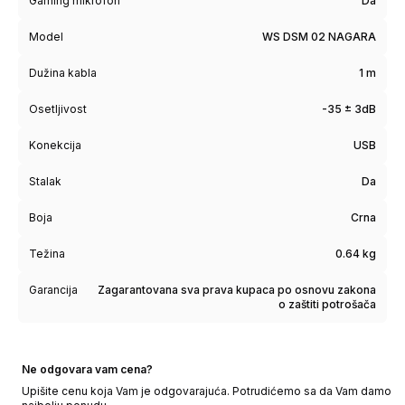
Gaming mikrofon
Da
Model
WS DSM 02 NAGARA
Dužina kabla
1 m
Osetljivost
-35 ± 3dB
Konekcija
USB
Stalak
Da
Boja
Crna
Težina
0.64 kg
Garancija
Zagarantovana sva prava kupaca po osnovu zakona
o zaštiti potrošača
Ne odgovara vam cena?
Upišite cenu koja Vam je odgovarajuća. Potrudićemo sa da Vam damo