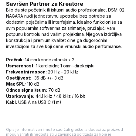
Savršen Partner za Kreatore
Bilo da ste početnik ili iskusni audio profesionalac, DSM-02
NAGARA nudi jednostavnu upotrebu bez potrebe za
dodatnim pojačalima ili interfejsima. Idealno funkcioniše sa
svim popularnim softverima za snimanje, pružajući vam
potpunu kontrolu nad vašim projektima. Njegova izdržljiva
konstrukcija i premium kvalitet čine ga dugoročnim
investicijom za sve koji cene vrhunski audio performanse.
Prečnik:
14 mm kondezatorski x 2
Usmerenost:
1 kardioidni; 1 omni-direkcijski
Frekventni raspon:
20 Hz - 20 kHz
Osetljivost:
-35 dB +/- 3 dB
Max SPL:
110 dB
Odnos signal/sum:
70 dB
Uzorkovanje:
44.1 kHz / 48 kHz / 16 bit
Kabl:
USB A na USB C (1 m)
Opis je informativan i može sadržati greške, a dodaci uz proizvod
mogu varirati ili nedostajati u zavisnosti od tržišta za koje je