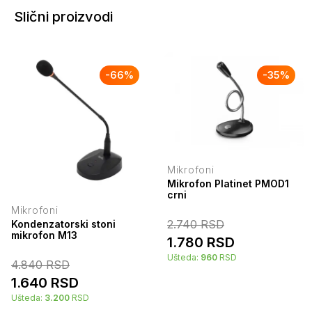
Slični proizvodi
-
66
%
-
35
%
Mikrofoni
Mikrofon Platinet PMOD1
crni
Mikrofoni
2.740
RSD
Kondenzatorski stoni
mikrofon M13
1.780
RSD
Ušteda:
960
RSD
4.840
RSD
1.640
RSD
Ušteda:
3.200
RSD