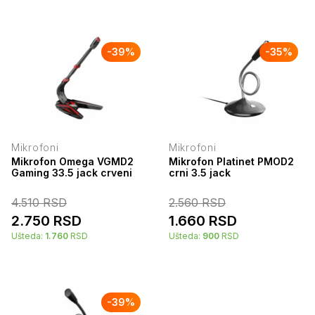
-
39
%
-
35
%
Mikrofoni
Mikrofoni
Mikrofon Omega VGMD2
Mikrofon Platinet PMOD2
Gaming 33.5 jack crveni
crni 3.5 jack
4.510
RSD
2.560
RSD
2.750
RSD
1.660
RSD
Ušteda:
1.760
RSD
Ušteda:
900
RSD
-
39
%