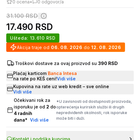
0
ocena
•
0
odgovor/a
31.100
RSD
17.490
RSD
Ušteda:
13.610
RSD
Akcija traje od
06. 08. 2026
do
12. 08. 2026
Troškovi dostave za ovaj proizvod su
390 RSD
Plaćaj karticom
Banca Intesa
na rate po KEŠ ceni!
Vidi više
Kupovina na rate uz web kredit – sve online
Vidi više
Očekivani rok za
*U zavisnosti od dostupnosti proizvoda,
isporuku je od
2
do
opterećenja kurirskih službi ili drugih
nepredviđenih okolnosti, rok isporuke
4
radnih
može biti i duži.
dana
*
Vidi više
Kontakt i podrška kupcima