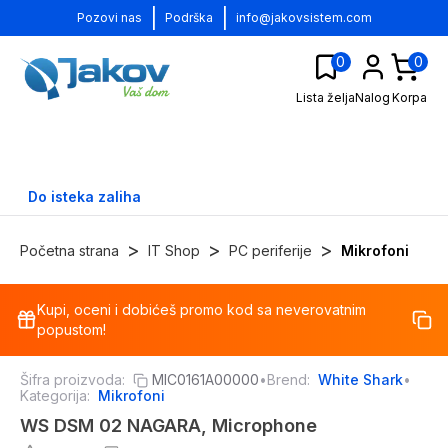
|
|
Pozovi nas
Podrška
info@jakovsistem.com
0
0
Lista želja
Nalog
Korpa
Do isteka zaliha
>
>
>
Početna strana
IT Shop
PC periferije
Mikrofoni
Kupi, oceni i dobićeš promo kod sa neverovatnim
-
44
%
popustom!
Šifra proizvoda:
MIC0161A00000
•
Brend:
White Shark
•
Kategorija:
Mikrofoni
WS DSM 02 NAGARA, Microphone