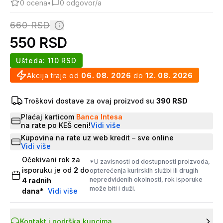
0
ocena
•
0
odgovor/a
660
RSD
550
RSD
Ušteda:
110
RSD
Akcija traje od
06. 08. 2026
do
12. 08. 2026
Troškovi dostave za ovaj proizvod su
390 RSD
Plaćaj karticom
Banca Intesa
na rate po KEŠ ceni!
Vidi više
Kupovina na rate uz web kredit – sve online
Vidi više
Očekivani rok za
*U zavisnosti od dostupnosti proizvoda,
isporuku je od
2
do
opterećenja kurirskih službi ili drugih
nepredviđenih okolnosti, rok isporuke
4
radnih
može biti i duži.
dana
*
Vidi više
Kontakt i podrška kupcima