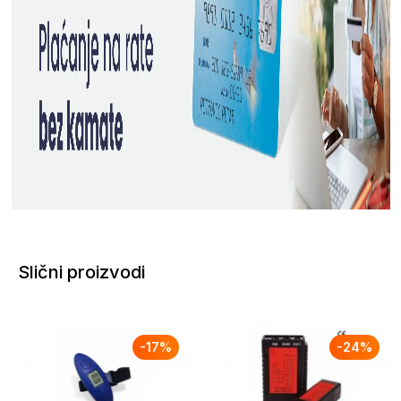
Slični proizvodi
-
17
%
-
24
%