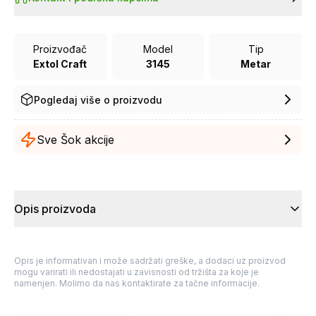
Proizvođač
Model
Tip
Extol Craft
3145
Metar
Pogledaj više o proizvodu
Sve Šok akcije
Opis proizvoda
Opis je informativan i može sadržati greške, a dodaci uz proizvod
mogu varirati ili nedostajati u zavisnosti od tržišta za koje je
namenjen. Molimo da nas kontaktirate za tačne informacije.