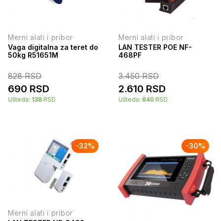
Merni alati i pribor
Merni alati i pribor
Vaga digitalna za teret do
LAN TESTER POE NF-
50kg R51651M
468PF
828
RSD
3.450
RSD
690
RSD
2.610
RSD
Ušteda:
138
RSD
Ušteda:
840
RSD
-
32
%
-
30
%
Merni alati i pribor