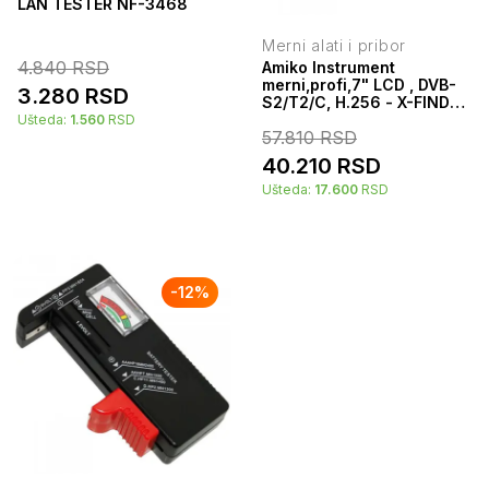
LAN TESTER NF-3468
Merni alati i pribor
4.840
RSD
Amiko Instrument
merni,profi,7" LCD , DVB-
3.280
RSD
S2/T2/C, H.256 - X-FINDER
3
Ušteda:
1.560
RSD
57.810
RSD
40.210
RSD
Ušteda:
17.600
RSD
-
12
%