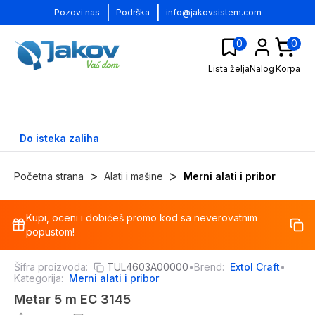
|
|
Pozovi nas
Podrška
info@jakovsistem.com
0
0
Lista želja
Nalog
Korpa
Do isteka zaliha
>
>
Početna strana
Alati i mašine
Merni alati i pribor
Kupi, oceni i dobićeš promo kod sa neverovatnim
-
17
%
popustom!
Šifra proizvoda:
TUL4603A00000
•
Brend:
Extol Craft
•
Kategorija:
Merni alati i pribor
Metar 5 m EC 3145