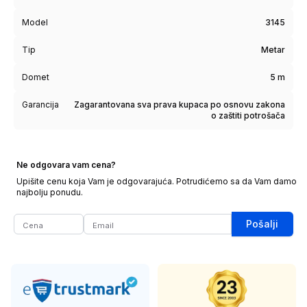
Model
3145
Tip
Metar
Domet
5 m
Garancija
Zagarantovana sva prava kupaca po osnovu zakona
o zaštiti potrošača
Ne odgovara vam cena?
Upišite cenu koja Vam je odgovarajuća. Potrudićemo sa da Vam damo
najbolju ponudu.
Pošalji