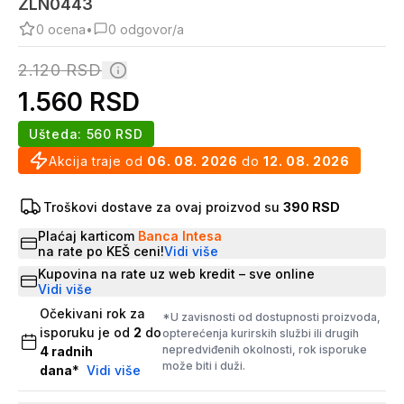
ZLN0443
0
ocena
•
0
odgovor/a
2.120
RSD
1.560
RSD
Ušteda:
560
RSD
Akcija traje od
06. 08. 2026
do
12. 08. 2026
Troškovi dostave za ovaj proizvod su
390 RSD
Plaćaj karticom
Banca Intesa
na rate po KEŠ ceni!
Vidi više
Kupovina na rate uz web kredit – sve online
Vidi više
Očekivani rok za
*U zavisnosti od dostupnosti proizvoda,
isporuku je od
2
do
opterećenja kurirskih službi ili drugih
nepredviđenih okolnosti, rok isporuke
4
radnih
može biti i duži.
dana
*
Vidi više