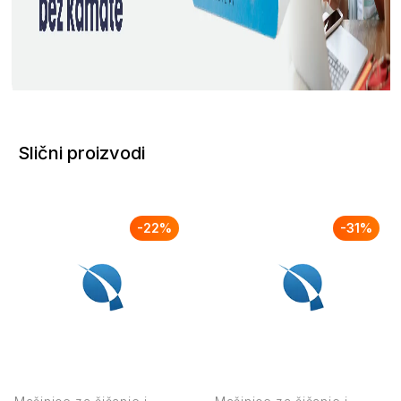
Slični proizvodi
-
22
%
-
31
%