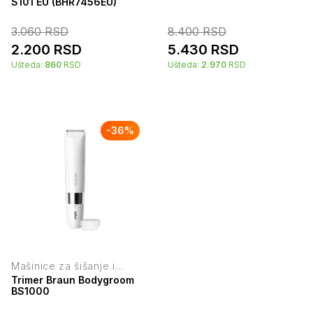
S101 EU (BHR7456EU)
3.060
RSD
8.400
RSD
2.200
RSD
5.430
RSD
Ušteda:
860
RSD
Ušteda:
2.970
RSD
-
36
%
Mašinice za šišanje i
trimeri
Trimer Braun Bodygroom
BS1000