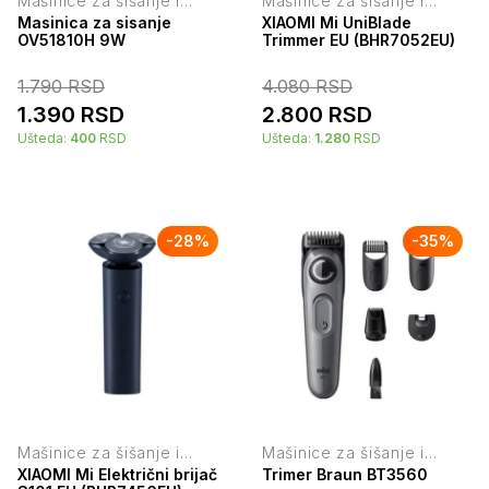
Mašinice za šišanje i
Mašinice za šišanje i
trimeri
trimeri
Masinica za sisanje
XIAOMI Mi UniBlade
OV51810H 9W
Trimmer EU (BHR7052EU)
1.790
RSD
4.080
RSD
1.390
RSD
2.800
RSD
Ušteda:
400
RSD
Ušteda:
1.280
RSD
-
28
%
-
35
%
Mašinice za šišanje i
Mašinice za šišanje i
trimeri
trimeri
XIAOMI Mi Električni brijač
Trimer Braun BT3560