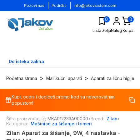
|
|
Pozovi nas
Podrška
info@jakovsistem.com
0
0
Lista želja
Nalog
Korpa
Do isteka zaliha
>
>
Početna strana
Mali kućni aparati
Aparati za ličnu higijenu
Kupi, oceni i dobićeš promo kod sa neverovatnim
-
26
%
popustom!
Šifra proizvoda:
MKA012233A00000
•
Brend:
Zilan
•
Kategorija:
Mašinice za šišanje i trimeri
Zilan Aparat za šišanje, 9W, 4 nastavka -