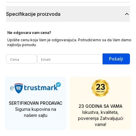
Specifikacije proizvoda
Ne odgovara vam cena?
Upišite cenu koja Vam je odgovarajuća. Potrudićemo sa da Vam damo
najbolju ponudu.
Pošalji
SERTIFIKOVAN PRODAVAC
23 GODINA SA VAMA
Sigurna kupovina na
Iskustva, kvaliteta,
našem sajtu
poverenja
Zahvaljujući
vama!