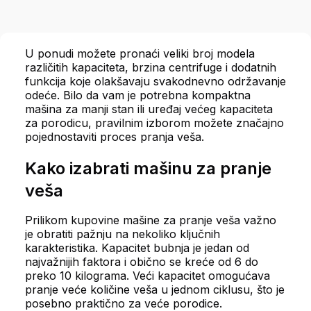
U ponudi možete pronaći veliki broj modela
različitih kapaciteta, brzina centrifuge i dodatnih
funkcija koje olakšavaju svakodnevno održavanje
odeće. Bilo da vam je potrebna kompaktna
mašina za manji stan ili uređaj većeg kapaciteta
za porodicu, pravilnim izborom možete značajno
pojednostaviti proces pranja veša.
Kako izabrati mašinu za pranje
veša
Prilikom kupovine mašine za pranje veša važno
je obratiti pažnju na nekoliko ključnih
karakteristika. Kapacitet bubnja je jedan od
najvažnijih faktora i obično se kreće od 6 do
preko 10 kilograma. Veći kapacitet omogućava
pranje veće količine veša u jednom ciklusu, što je
posebno praktično za veće porodice.