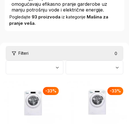
omogućavaju efikasno pranje garderobe uz
manju potrošnju vode i električne energije.
Pogledajte
93
proizvoda
iz kategorije
Mašina za
pranje veša
.
Filteri
0
-
33
%
-
33
%