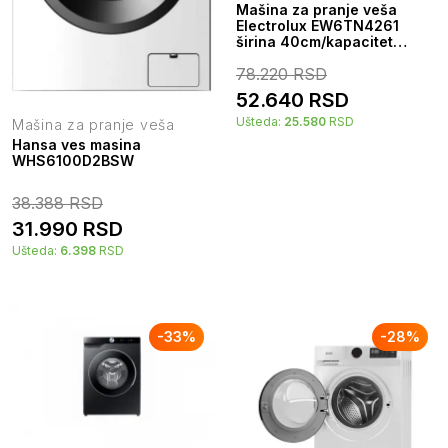
Mašina za pranje veša
Electrolux EW6TN4261
širina 40cm/kapacitet
6kg/obrtaja 1200-min
78.220
RSD
52.640
RSD
Ušteda:
25.580
RSD
Mašina za pranje veša
Hansa ves masina
WHS6100D2BSW
38.388
RSD
31.990
RSD
Ušteda:
6.398
RSD
-
33
%
-
28
%