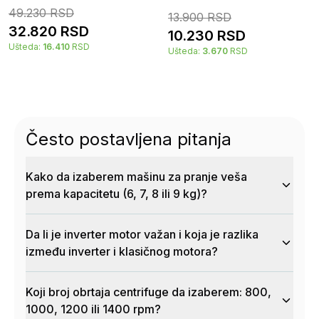
49.230
RSD
13.900
RSD
32.820
RSD
10.230
RSD
Ušteda:
16.410
RSD
Ušteda:
3.670
RSD
Često postavljena pitanja
Kako da izaberem mašinu za pranje veša
prema kapacitetu (6, 7, 8 ili 9 kg)?
Da li je inverter motor važan i koja je razlika
između inverter i klasičnog motora?
Koji broj obrtaja centrifuge da izaberem: 800,
1000, 1200 ili 1400 rpm?