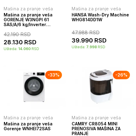
Mašina za pranje veša
Mašina za pranje veša
Mašina za pranje veša
HANSA Wash-Dry Machine
GORENJE W3NGPI 61
WHG814DD1W
SAS/A/6 kg/Inverter
PowerDrive/1000 rpm/12
47.988
RSD
42.190
RSD
programa/bela
39.990
RSD
28.130
RSD
Ušteda:
7.998
RSD
Ušteda:
14.060
RSD
-
33
%
-
26
%
Mašina za pranje veša
Mašina za pranje veša
Mašina za pranje veša
CAMRY CR8054 MINI
Gorenje WNHEI72SAS
PRENOSIVA MAŠINA ZA
PRANJE