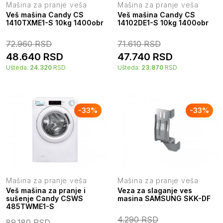
Mašina za pranje veša
Mašina za pranje veša
Veš mašina Candy CS
Veš mašina Candy CS
1410TXME1-S 10kg 1400obr
14102DE1-S 10kg 1400obr
72.960
RSD
71.610
RSD
48.640
RSD
47.740
RSD
Ušteda:
24.320
RSD
Ušteda:
23.870
RSD
-
33
%
-
33
%
Mašina za pranje veša
Mašina za pranje veša
Veš mašina za pranje i
Veza za slaganje ves
sušenje Candy CSWS
masina SAMSUNG SKK-DF
485TWME1-S
4.290
RSD
89.180
RSD