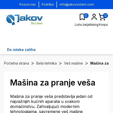
|
|
Pozovi nas
Podrška
info@jakovsistem.com
0
0
Lista želja
Nalog
Korpa
Do isteka zaliha
>
>
>
Početna strana
Bela tehnika
Veš mašine
Mašina za p
Mašina za pranje veša
Mašina za pranje veša predstavlja jedan od
najvažnijih kućnih aparata u svakom
domaćinstvu. Zahvaljujući modernim
tehnologijama, savremene veš mašine