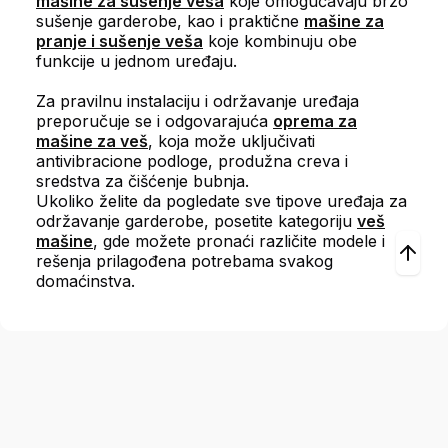
mašine za sušenje veša
koje omogućavaju brzo
sušenje garderobe, kao i praktične
mašine za
pranje i sušenje veša
koje kombinuju obe
funkcije u jednom uređaju.
Za pravilnu instalaciju i održavanje uređaja
preporučuje se i odgovarajuća
oprema za
mašine za veš
, koja može uključivati
antivibracione podloge, produžna creva i
sredstva za čišćenje bubnja.
Ukoliko želite da pogledate sve tipove uređaja za
održavanje garderobe, posetite kategoriju
veš
mašine
, gde možete pronaći različite modele i
rešenja prilagođena potrebama svakog
domaćinstva.