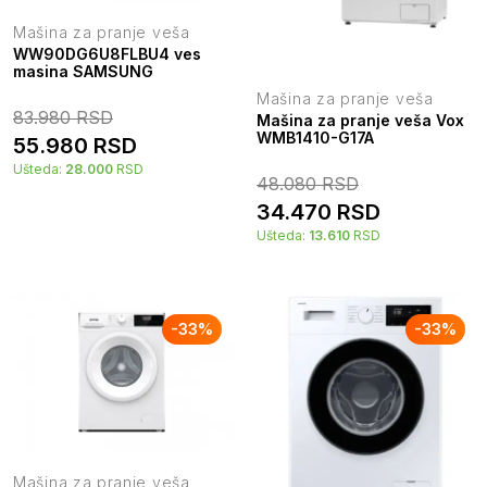
Mašina za pranje veša
WW90DG6U8FLBU4 ves
masina SAMSUNG
Mašina za pranje veša
83.980
RSD
Mašina za pranje veša Vox
WMB1410-G17A
55.980
RSD
Ušteda:
28.000
RSD
48.080
RSD
34.470
RSD
Ušteda:
13.610
RSD
-
33
%
-
33
%
Mašina za pranje veša