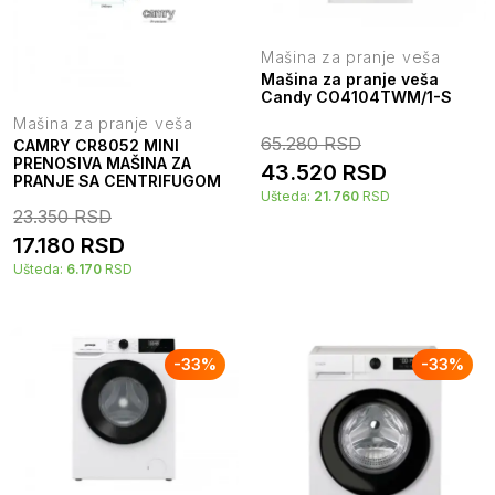
Mašina za pranje veša
Mašina za pranje veša
Candy CO4104TWM/1-S
Mašina za pranje veša
65.280
RSD
CAMRY CR8052 MINI
PRENOSIVA MAŠINA ZA
43.520
RSD
PRANJE SA CENTRIFUGOM
Ušteda:
21.760
RSD
23.350
RSD
17.180
RSD
Ušteda:
6.170
RSD
-
33
%
-
33
%