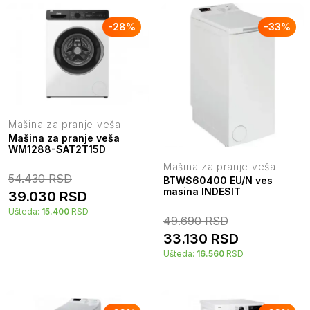
-
28
%
-
33
%
Mašina za pranje veša
Mašina za pranje veša
WM1288-SAT2T15D
Mašina za pranje veša
54.430
RSD
BTWS60400 EU/N ves
masina INDESIT
39.030
RSD
Ušteda:
15.400
RSD
49.690
RSD
33.130
RSD
Ušteda:
16.560
RSD