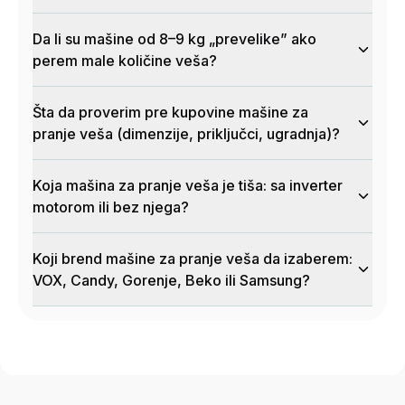
Da li su mašine od 8–9 kg „prevelike” ako
perem male količine veša?
Šta da proverim pre kupovine mašine za
pranje veša (dimenzije, priključci, ugradnja)?
Koja mašina za pranje veša je tiša: sa inverter
motorom ili bez njega?
Koji brend mašine za pranje veša da izaberem:
VOX, Candy, Gorenje, Beko ili Samsung?