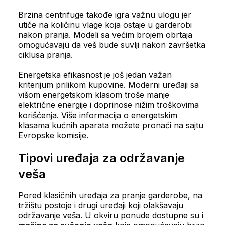
Brzina centrifuge takođe igra važnu ulogu jer
utiče na količinu vlage koja ostaje u garderobi
nakon pranja. Modeli sa većim brojem obrtaja
omogućavaju da veš bude suvlji nakon završetka
ciklusa pranja.
Energetska efikasnost je još jedan važan
kriterijum prilikom kupovine. Moderni uređaji sa
višom energetskom klasom troše manje
električne energije i doprinose nižim troškovima
korišćenja. Više informacija o energetskim
klasama kućnih aparata možete pronaći na sajtu
Evropske komisije.
Tipovi uređaja za održavanje
veša
Pored klasičnih uređaja za pranje garderobe, na
tržištu postoje i drugi uređaji koji olakšavaju
održavanje veša. U okviru ponude dostupne su i