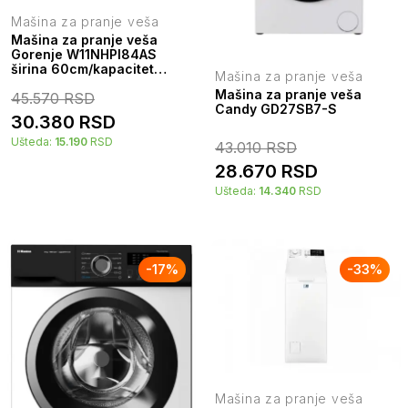
Mašina za pranje veša
Mašina za pranje veša
Gorenje W11NHPI84AS
širina 60cm/kapacitet
Mašina za pranje veša
8kg/obrtaja 1400-min
Mašina za pranje veša
45.570
RSD
Candy GD27SB7-S
30.380
RSD
Ušteda:
15.190
RSD
43.010
RSD
28.670
RSD
Ušteda:
14.340
RSD
-
17
%
-
33
%
Mašina za pranje veša