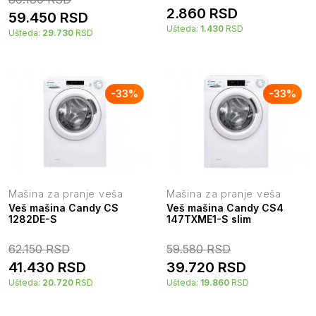
2.860
RSD
59.450
RSD
Ušteda:
1.430
RSD
Ušteda:
29.730
RSD
-
33
%
-
33
%
Mašina za pranje veša
Mašina za pranje veša
Veš mašina Candy CS
Veš mašina Candy CS4
1282DE-S
147TXME1-S slim
62.150
RSD
59.580
RSD
41.430
RSD
39.720
RSD
Ušteda:
20.720
RSD
Ušteda:
19.860
RSD