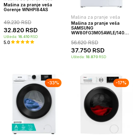
Mašina za pranje veša
Gorenje WNHPI84AS
Mašina za pranje veša
49.230
RSD
Mašina za pranje veša
SAMSUNG
32.820
RSD
WW80FG3M05AWLE/1400
Ušteda:
16.410
RSD
rpm/8 kg/A/Inverter/LED
56.620
RSD
displej/12 programa/bela
5.0
37.750
RSD
Ušteda:
18.870
RSD
-
33
%
-
17
%