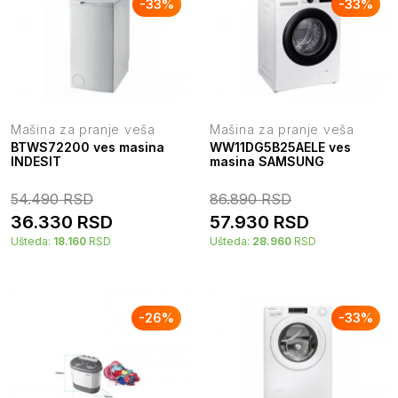
-
33
%
-
33
%
Mašina za pranje veša
Mašina za pranje veša
BTWS72200 ves masina
WW11DG5B25AELE ves
INDESIT
masina SAMSUNG
54.490
RSD
86.890
RSD
36.330
RSD
57.930
RSD
Ušteda:
18.160
RSD
Ušteda:
28.960
RSD
-
26
%
-
33
%