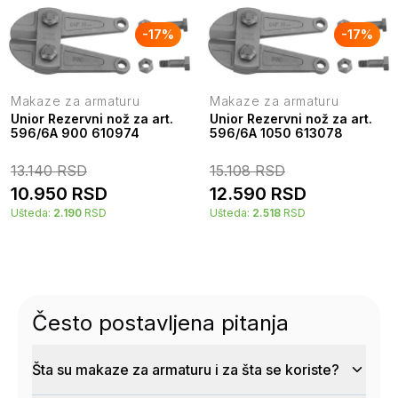
-
17
%
-
17
%
Makaze za armaturu
Makaze za armaturu
Unior Rezervni nož za art.
Unior Rezervni nož za art.
596/6A 900 610974
596/6A 1050 613078
13.140
RSD
15.108
RSD
10.950
RSD
12.590
RSD
Ušteda:
2.190
RSD
Ušteda:
2.518
RSD
Često postavljena pitanja
Šta su makaze za armaturu i za šta se koriste?