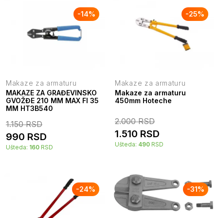
-
14
%
-
25
%
Makaze za armaturu
Makaze za armaturu
MAKAZE ZA GRAĐEVINSKO
Makaze za armaturu
GVOŽĐE 210 MM MAX FI 35
450mm Hoteche
MM HT3B540
2.000
RSD
1.150
RSD
1.510
RSD
990
RSD
Ušteda:
490
RSD
Ušteda:
160
RSD
-
24
%
-
31
%