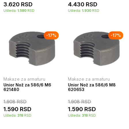
3.620
RSD
4.430
RSD
Ušteda:
1.580
RSD
Ušteda:
1.930
RSD
-
17
%
-
17
%
Makaze za armaturu
Makaze za armaturu
Unior Nož za 586/6 M6
Unior Nož za 586/6 M8
621480
620653
1.908
RSD
1.908
RSD
1.590
RSD
1.590
RSD
Ušteda:
318
RSD
Ušteda:
318
RSD