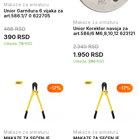
Makaze za armaturu
Unior Garnitura 6 vijaka za
art.586.1/7 0 622705
Makaze za armaturu
468
RSD
Unior Korektor navoja za
art.586/6 M6,8,10,12 623121
390
RSD
Ušteda:
78
RSD
2.340
RSD
1.950
RSD
Ušteda:
390
RSD
-
17
%
-
17
%
Makaze za armaturu
Makaze za armaturu
MAKAZE ZA SEČENJE
MAKAZE ZA SEČENJE