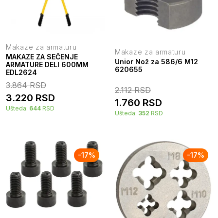
Makaze za armaturu
Makaze za armaturu
MAKAZE ZA SEČENJE
Unior Nož za 586/6 M12
ARMATURE DELI 600MM
620655
EDL2624
3.864
RSD
2.112
RSD
3.220
RSD
1.760
RSD
Ušteda:
644
RSD
Ušteda:
352
RSD
-
17
%
-
17
%