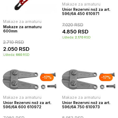
Makaze za armaturu
Unior Rezervni nož za art.
596/6A 450 610971
Makaze za armaturu
7.020
RSD
Makaze za armaturu
4.850
RSD
600mm
Ušteda:
2.170
RSD
2.710
RSD
2.050
RSD
Ušteda:
660
RSD
-
17
%
-
17
%
Makaze za armaturu
Makaze za armaturu
Unior Rezervni nož za art.
Unior Rezervni nož za art.
596/6A 600 610972
596/6A 750 610973
7.980
RSD
8.952
RSD