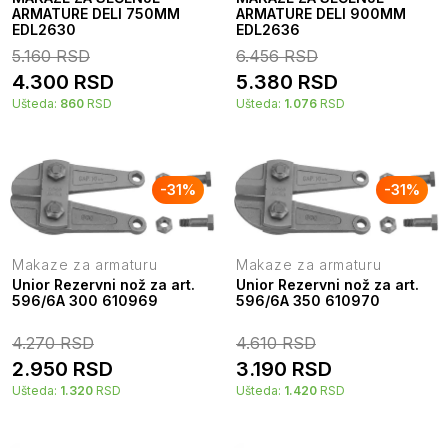
ARMATURE DELI 750MM
ARMATURE DELI 900MM
EDL2630
EDL2636
5.160
RSD
6.456
RSD
4.300
RSD
5.380
RSD
Ušteda:
860
RSD
Ušteda:
1.076
RSD
-
31
%
-
31
%
Makaze za armaturu
Makaze za armaturu
Unior Rezervni nož za art.
Unior Rezervni nož za art.
596/6A 300 610969
596/6A 350 610970
4.270
RSD
4.610
RSD
2.950
RSD
3.190
RSD
Ušteda:
1.320
RSD
Ušteda:
1.420
RSD