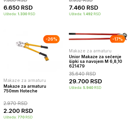
6.650
RSD
7.460
RSD
Ušteda:
1.330
RSD
Ušteda:
1.492
RSD
-
26
%
-
17
%
Makaze za armaturu
Unior Makaze za sečenje
šipki sa navojem M 6,8,10
621479
35.640
RSD
29.700
RSD
Makaze za armaturu
Makaze za armaturu
Ušteda:
5.940
RSD
750mm Hoteche
2.970
RSD
2.200
RSD
Ušteda:
770
RSD