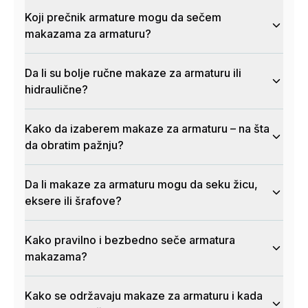
Koji prečnik armature mogu da sečem
makazama za armaturu?
Da li su bolje ručne makaze za armaturu ili
hidraulične?
Kako da izaberem makaze za armaturu – na šta
da obratim pažnju?
Da li makaze za armaturu mogu da seku žicu,
eksere ili šrafove?
Kako pravilno i bezbedno seče armatura
makazama?
Kako se održavaju makaze za armaturu i kada