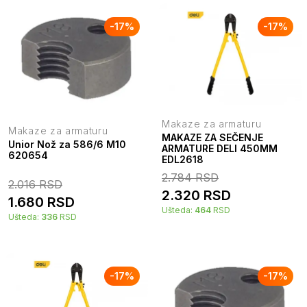
-
17
%
-
17
%
Makaze za armaturu
Makaze za armaturu
MAKAZE ZA SEČENJE
Unior Nož za 586/6 M10
ARMATURE DELI 450MM
620654
EDL2618
2.784
RSD
2.016
RSD
2.320
RSD
1.680
RSD
Ušteda:
464
RSD
Ušteda:
336
RSD
-
17
%
-
17
%