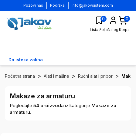
|
|
Pozovi nas
Podrška
info@jakovsistem.com
0
0
Lista želja
Nalog
Korpa
Do isteka zaliha
>
>
>
Početna strana
Alati i mašine
Ručni alat i pribor
Makaz
Makaze za armaturu
Pogledajte
54
proizvoda
iz kategorije
Makaze za
armaturu
.