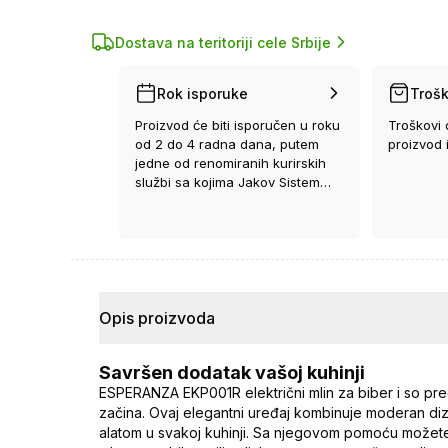
Dostava na teritoriji cele Srbije
Rok isporuke
Trošk
Proizvod će biti isporučen u roku
Troškovi 
od 2 do 4 radna dana, putem
proizvod 
jedne od renomiranih kurirskih
službi sa kojima Jakov Sistem
ima ugovor.
Opis proizvoda
Savršen dodatak vašoj kuhinji
ESPERANZA EKP001R električni mlin za biber i so pred
začina. Ovaj elegantni uređaj kombinuje moderan di
alatom u svakoj kuhinji. Sa njegovom pomoću možete