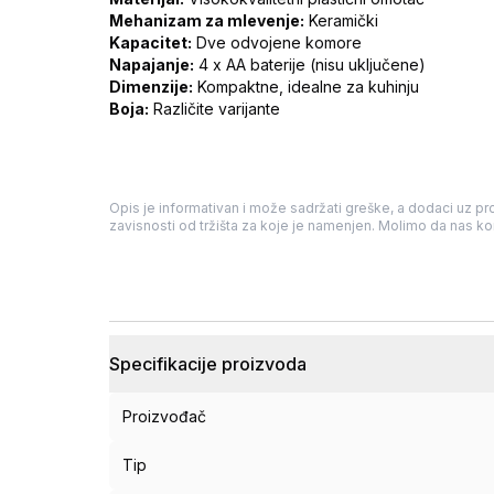
Mehanizam za mlevenje:
Keramički
Kapacitet:
Dve odvojene komore
Napajanje:
4 x AA baterije (nisu uključene)
Dimenzije:
Kompaktne, idealne za kuhinju
Boja:
Različite varijante
Opis je informativan i može sadržati greške, a dodaci uz pro
zavisnosti od tržišta za koje je namenjen. Molimo da nas kon
Specifikacije proizvoda
Proizvođač
Tip