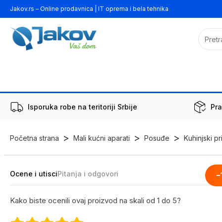
Jakov.rs – Online prodavnica | IT oprema i bela tehnika
Isporuka robe na teritoriji Srbije
Pra
>
>
>
Početna strana
Mali kućni aparati
Posuđe
Kuhinjski pr
Ocene i utisci
Pitanja i odgovori
-
Kako biste ocenili ovaj proizvod na skali od 1 do 5?