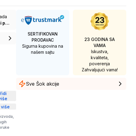
rada
Električni pogon
SERTIFIKOVAN
23 GODINA SA
PRODAVAC
VAMA
Sigurna kupovina na
Iskustva,
našem sajtu
kvaliteta,
poverenja
Zahvaljujući vama!
Sve Šok akcije
D
Vidi
više
 više
oizvoda,
rugih
poruke