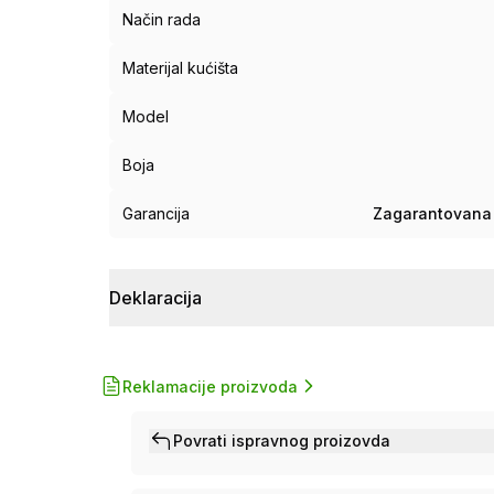
Način rada
Materijal kućišta
Model
Boja
Garancija
Zagarantovana 
Deklaracija
Reklamacije proizvoda
Povrati ispravnog proizovda