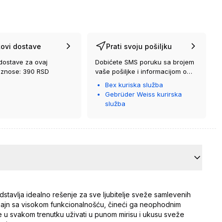
ovi dostave
Prati svoju pošiljku
dostave za ovaj
Dobićete SMS poruku sa brojem
iznose: 390 RSD
vaše pošiljke i informacijom o
kurirskoj službi koja će vam je
Bex kuriska služba
isporučiti.
Gebrüder Weiss kurirska
služba
stavlja idealno rešenje za sve ljubitelje sveže samlevenih
zajn sa visokom funkcionalnošću, čineći ga neophodnim
 u svakom trenutku uživati u punom mirisu i ukusu sveže