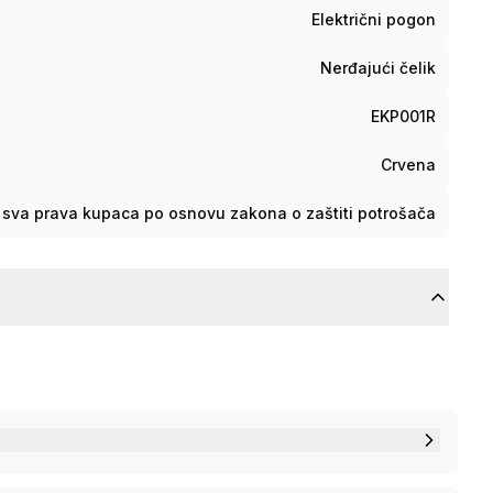
Električni pogon
Nerđajući čelik
EKP001R
Crvena
sva prava kupaca po osnovu zakona o zaštiti potrošača