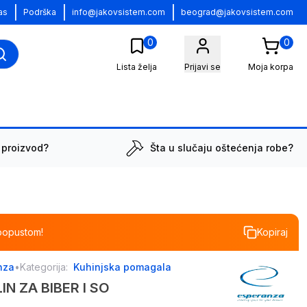
|
|
|
as
Podrška
info@jakovsistem.com
beograd@jakovsistem.com
0
0
Lista želja
Prijavi se
Moja korpa
 proizvod?
Šta u slučaju oštećenja robe?
popustom!
Kopiraj
nza
•
Kategorija:
Kuhinjska pomagala
N ZA BIBER I SO