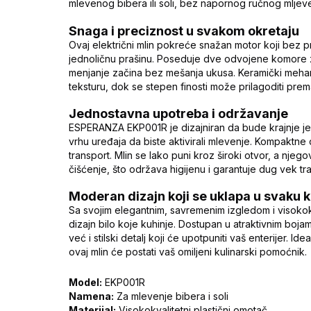
mlevenog bibera ili soli, bez napornog ručnog mljeve
Snaga i preciznost u svakom okretaju
Ovaj električni mlin pokreće snažan motor koji bez pr
jednoličnu prašinu. Poseduje dve odvojene komore z
menjanje začina bez mešanja ukusa. Keramički meha
teksturu, dok se stepen finosti može prilagoditi pre
Jednostavna upotreba i održavanje
ESPERANZA EKP001R je dizajniran da bude krajnje je
vrhu uređaja da biste aktivirali mlevenje. Kompaktne 
transport. Mlin se lako puni kroz široki otvor, a nj
čišćenje, što održava higijenu i garantuje dug vek tr
Moderan dizajn koji se uklapa u svaku k
Sa svojim elegantnim, savremenim izgledom i visokokva
dizajn bilo koje kuhinje. Dostupan u atraktivnim b
već i stilski detalj koji će upotpuniti vaš enterijer. 
ovaj mlin će postati vaš omiljeni kulinarski pomoćnik.
Model:
EKP001R
Namena:
Za mlevenje bibera i soli
Materijal:
Visokokvalitetni plastični omotač