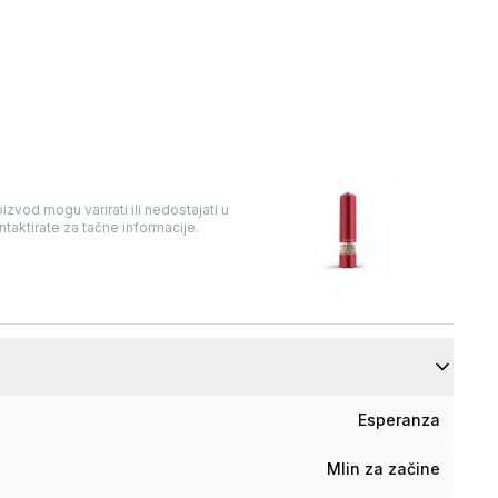
izvod mogu varirati ili nedostajati u
taktirate za tačne informacije.
Esperanza
Mlin za začine