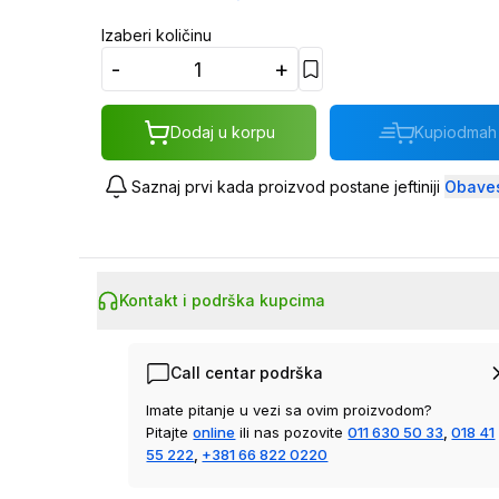
Izaberi količinu
-
+
Dodaj u korpu
Kupi
odmah
Saznaj prvi kada proizvod postane jeftiniji
Obaves
Kontakt i podrška kupcima
Call centar podrška
Imate pitanje u vezi sa ovim proizvodom?
Pitajte
online
ili nas pozovite
011 630 50 33
,
018 41
55 222
,
+381 66 822 0220