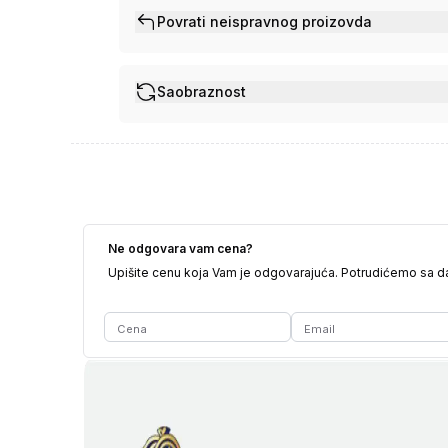
Povrati neispravnog proizovda
Saobraznost
Ne odgovara vam cena?
Upišite cenu koja Vam je odgovarajuća. Potrudićemo sa 