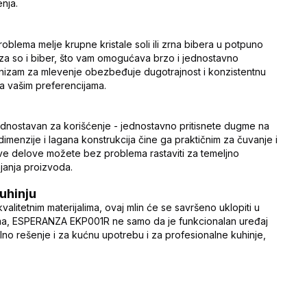
nja.
oblema melje krupne kristale soli ili zrna bibera u potpuno
a so i biber, što vam omogućava brzo i jednostavno
nizam za mlevenje obezbeđuje dugotrajnost i konzistentnu
ma vašim preferencijama.
dnostavan za korišćenje - jednostavno pritisnete dugme na
dimenzije i lagana konstrukcija čine ga praktičnim za čuvanje i
egove delove možete bez problema rastaviti za temeljno
ajanja proizvoda.
uhinju
litetnim materijalima, ovaj mlin će se savršeno uklopiti u
ojama, ESPERANZA EKP001R ne samo da je funkcionalan uređaj
Idealno rešenje i za kućnu upotrebu i za profesionalne kuhinje,