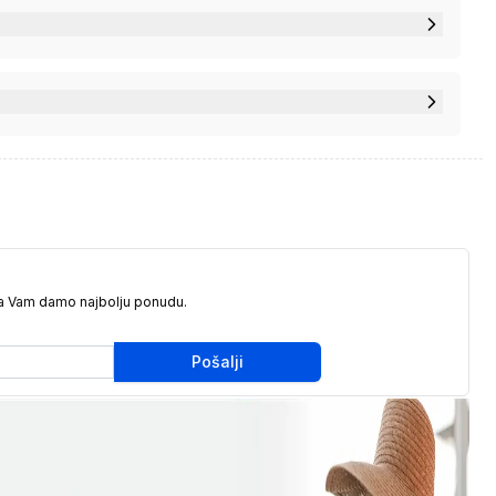
da Vam damo najbolju ponudu.
Pošalji