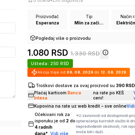
0
ocena
•
0
odgovor/a
Proizvođač
Tip
Način 
Esperanza
Mlin za začine
Pogledaj više o proizvodu
1.080
RSD
1.330
RSD
Ušteda:
250
RSD
Akcija traje od
06. 08. 2026
do
12. 08. 2026
Troškovi dostave za ovaj proizvod su
390 RS
Plaćaj karticom
Banca
na rate po KEŠ
Intesa
ceni!
Kupovina na rate uz web kredit – sve online
Vidi
Očekivani rok za
*U zavisnosti od dostupnosti pr
isporuku je od
2
do
opterećenja kurirskih službi ili d
nepredviđenih okolnosti, rok is
4
radnih
može biti i duži.
dana
*
Vidi više