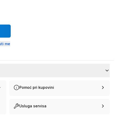
ti me
Pomoć pri kupovini
Usluga servisa