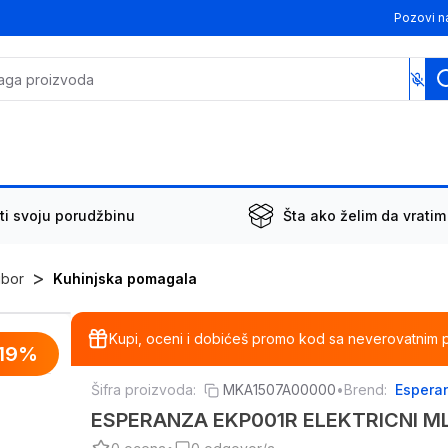
Pozovi n
ti svoju porudžbinu
Šta ako želim da vratim
>
ibor
Kuhinjska pomagala
Kupi, oceni i dobićeš promo kod sa neverovatnim 
19
%
Šifra proizvoda:
MKA1507A00000
•
Brend:
Espera
ESPERANZA EKP001R ELEKTRICNI MLI