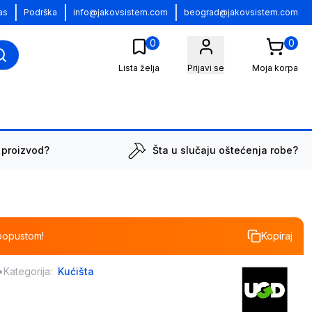
|
|
|
as
Podrška
info@jakovsistem.com
beograd@jakovsistem.com
0
0
Lista želja
Prijavi se
Moja korpa
 proizvod?
Šta u slučaju oštećenja robe?
popustom!
Kopiraj
•
Kategorija:
Kućišta