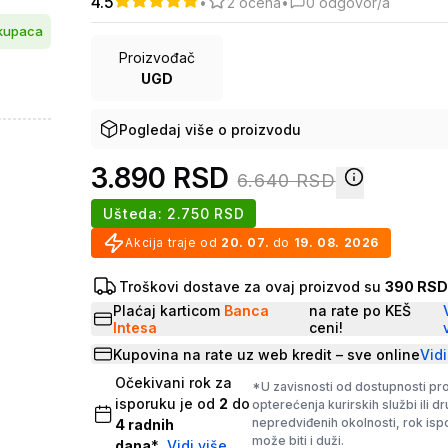
4.5
•
2
ocena
•
0
odgovor/a
 kupaca
Proizvođač
UGD
Pogledaj više o proizvodu
3.890
RSD
6.640
RSD
Ušteda:
2.750
RSD
Akcija traje od
20. 07.
do
19. 08. 2026
Troškovi dostave za ovaj proizvod su
390 RS
Plaćaj karticom
Banca
na rate po KEŠ
Intesa
ceni!
Kupovina na rate uz web kredit – sve online
Vidi
Očekivani rok za
*U zavisnosti od dostupnosti pr
isporuku je od
2
do
opterećenja kurirskih službi ili d
nepredviđenih okolnosti, rok is
4
radnih
može biti i duži.
dana
*
Vidi više