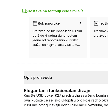
Dostava na teritoriji cele Srbije
Rok isporuke
Trošk
Proizvod će biti isporučen u roku
Troškovi 
od 2 do 4 radna dana, putem
proizvod 
jedne od renomiranih kurirskih
službi sa kojima Jakov Sistem
ima ugovor.
Opis proizvoda
Elegantan i funkcionalan dizajn
Kućište UGD Joker K27 predstavlja savršenu kombinaci
ovaj kućište će se lako uklopiti u bilo koje radno 
x 196mm omogućavaju dobru cirkulaciju vazduha, dok 