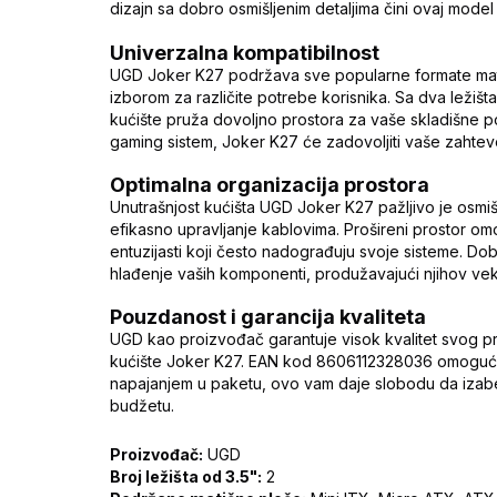
dizajn sa dobro osmišljenim detaljima čini ovaj model
Univerzalna kompatibilnost
UGD Joker K27 podržava sve popularne formate matičn
izborom za različite potrebe korisnika. Sa dva ležišt
kućište pruža dovoljno prostora za vaše skladišne po
gaming sistem, Joker K27 će zadovoljiti vaše zahtev
Optimalna organizacija prostora
Unutrašnjost kućišta UGD Joker K27 pažljivo je osmiš
efikasno upravljanje kablovima. Prošireni prostor 
entuzijasti koji često nadograđuju svoje sisteme. Do
hlađenje vaših komponenti, produžavajući njihov vek 
Pouzdanost i garancija kvaliteta
UGD kao proizvođač garantuje visok kvalitet svog pro
kućište Joker K27. EAN kod 8606112328036 omogućava
napajanjem u paketu, ovo vam daje slobodu da izab
budžetu.
Proizvođač:
UGD
Broj ležišta od 3.5":
2