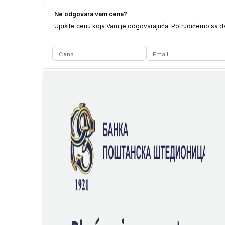
Ne odgovara vam cena?
Upišite cenu koja Vam je odgovarajuća. Potrudićemo sa 