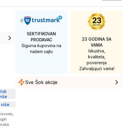
SERTIFIKOVAN
23 GODINA SA
PRODAVAC
VAMA
Sigurna kupovina na
Iskustva,
našem sajtu
kvaliteta,
poverenja
Zahvaljujući vama!
Sve Šok akcije
D
Vidi
više
 više
oizvoda,
rugih
poruke