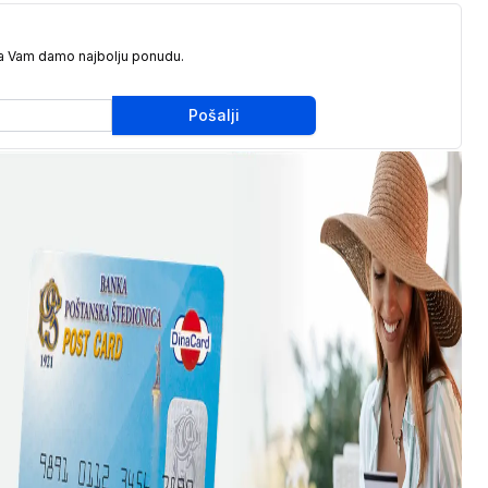
da Vam damo najbolju ponudu.
Pošalji