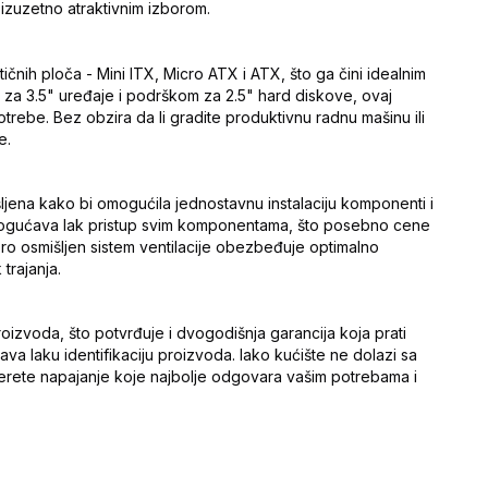
 izuzetno atraktivnim izborom.
ih ploča - Mini ITX, Micro ATX i ATX, što ga čini idealnim
a za 3.5" uređaje i podrškom za 2.5" hard diskove, ovaj
trebe. Bez obzira da li gradite produktivnu radnu mašinu ili
e.
ljena kako bi omogućila jednostavnu instalaciju komponenti i
omogućava lak pristup svim komponentama, što posebno cene
bro osmišljen sistem ventilacije obezbeđuje optimalno
trajanja.
izvoda, što potvrđuje i dvogodišnja garancija koja prati
 laku identifikaciju proizvoda. Iako kućište ne dolazi sa
erete napajanje koje najbolje odgovara vašim potrebama i