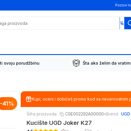
Pozovi n
ti svoju porudžbinu
Šta ako želim da vratim
Kupi, oceni i dobićeš promo kod sa neverovatnim 
-
41
%
Šifra proizvoda:
CSE002292A00000
•
Brend:
UGD
Kucište UGD Joker K27