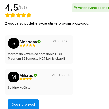
4.5
/
5.0
Verifikovane ocene
2
osobe
su podelile svoje utiske o ovom proizvodu.
23. 4. 2025.
Slobodan
S
Moram da kažem da sam dobio UGD
Magnum 351 umesto K27 koji je skuplji od
K27 kojeg nije bilo trenutno na stanju po
ceni K27... odličan je...!! Hvala Jakov
timu...
28. 11. 2024.
Milorad
M
Solidno kućište.
Oceni proizvod