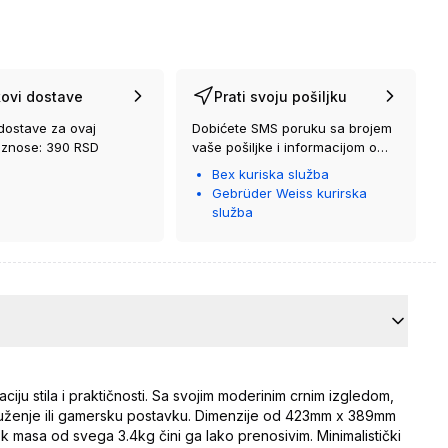
ovi dostave
Prati svoju pošiljku
dostave za ovaj
Dobićete SMS poruku sa brojem
iznose: 390 RSD
vaše pošiljke i informacijom o
kurirskoj službi koja će vam je
Bex kuriska služba
isporučiti.
Gebrüder Weiss kurirska
služba
ju stila i praktičnosti. Sa svojim moderinim crnim izgledom,
okruženje ili gamersku postavku. Dimenzije od 423mm x 389mm
masa od svega 3.4kg čini ga lako prenosivim. Minimalistički