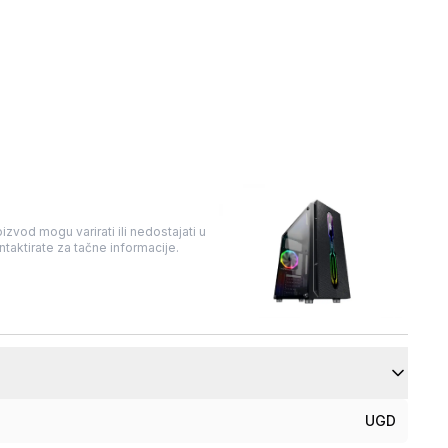
izvod mogu varirati ili nedostajati u
taktirate za tačne informacije.
UGD