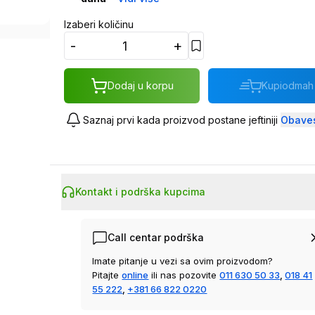
Izaberi količinu
-
+
Dodaj u korpu
Kupi
odmah
Saznaj prvi kada proizvod postane jeftiniji
Obaves
Kontakt i podrška kupcima
Call centar podrška
Imate pitanje u vezi sa ovim proizvodom?
Pitajte
online
ili nas pozovite
011 630 50 33
,
018 41
55 222
,
+381 66 822 0220