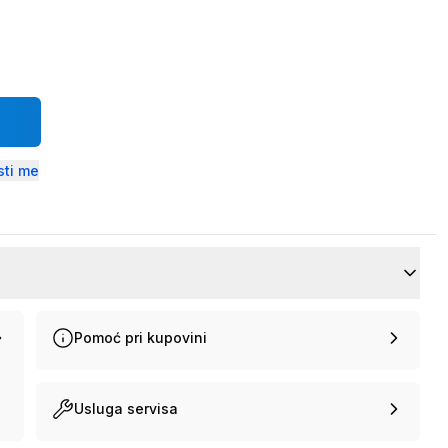
ti me
Pomoć pri kupovini
Usluga servisa