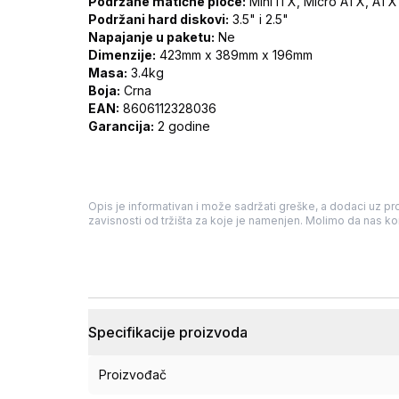
Podržane matične ploče:
Mini ITX, Micro ATX, ATX
Podržani hard diskovi:
3.5" i 2.5"
Napajanje u paketu:
Ne
Dimenzije:
423mm x 389mm x 196mm
Masa:
3.4kg
Boja:
Crna
EAN:
8606112328036
Garancija:
2 godine
Opis je informativan i može sadržati greške, a dodaci uz pro
zavisnosti od tržišta za koje je namenjen. Molimo da nas kon
Specifikacije proizvoda
Proizvođač