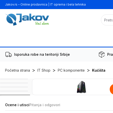
Jakov.rs – Online prodavnica | IT oprema i bela tehnika
Isporuka robe na teritoriji Srbije
Pra
>
>
>
Početna strana
IT Shop
PC komponente
Kućišta
Ocene i utisci
Pitanja i odgovori