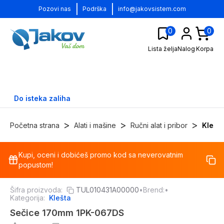
|
|
Pozovi nas
Podrška
info@jakovsistem.com
0
0
Lista želja
Nalog
Korpa
Do isteka zaliha
>
>
>
Početna strana
Alati i mašine
Ručni alat i pribor
Klešt
Kupi, oceni i dobićeš promo kod sa neverovatnim
-
8
%
popustom!
Šifra proizvoda:
TUL010431A00000
•
Brend:
•
Kategorija:
Klešta
Sečice 170mm 1PK-067DS