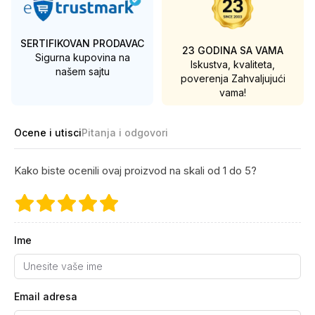
SERTIFIKOVAN PRODAVAC
23 GODINA SA VAMA
Sigurna kupovina na
Iskustva, kvaliteta,
našem sajtu
poverenja
Zahvaljujući
vama!
Ocene i utisci
Pitanja i odgovori
Kako biste ocenili ovaj proizvod na skali od 1 do 5?
Ime
Email adresa