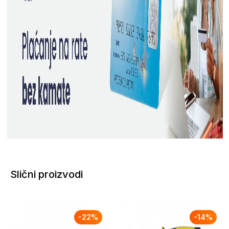
Slični proizvodi
-
22
%
-
14
%