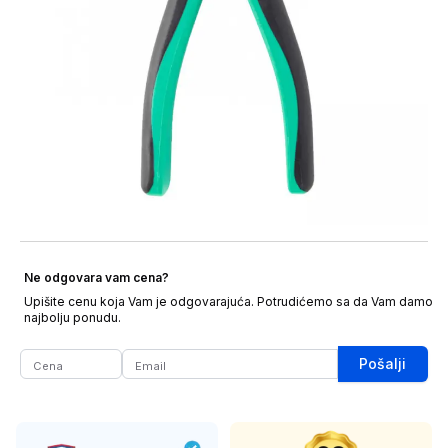
Ne odgovara vam cena?
Upišite cenu koja Vam je odgovarajuća. Potrudićemo sa da Vam damo
najbolju ponudu.
Pošalji