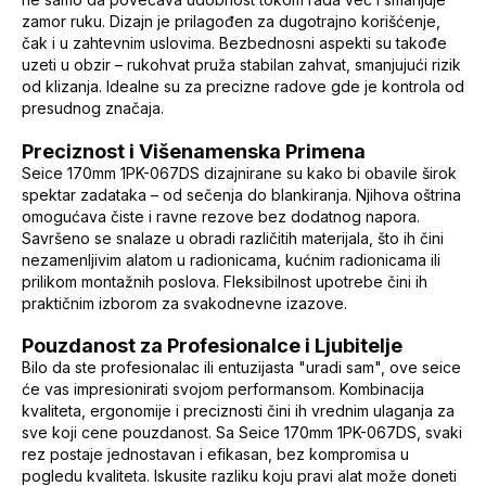
zamor ruku. Dizajn je prilagođen za dugotrajno korišćenje,
čak i u zahtevnim uslovima. Bezbednosni aspekti su takođe
uzeti u obzir – rukohvat pruža stabilan zahvat, smanjujući rizik
od klizanja. Idealne su za precizne radove gde je kontrola od
presudnog značaja.
Preciznost i Višenamenska Primena
Seice 170mm 1PK-067DS dizajnirane su kako bi obavile širok
spektar zadataka – od sečenja do blankiranja. Njihova oštrina
omogućava čiste i ravne rezove bez dodatnog napora.
Savršeno se snalaze u obradi različitih materijala, što ih čini
nezamenljivim alatom u radionicama, kućnim radionicama ili
prilikom montažnih poslova. Fleksibilnost upotrebe čini ih
praktičnim izborom za svakodnevne izazove.
Pouzdanost za Profesionalce i Ljubitelje
Bilo da ste profesionalac ili entuzijasta "uradi sam", ove seice
će vas impresionirati svojom performansom. Kombinacija
kvaliteta, ergonomije i preciznosti čini ih vrednim ulaganja za
sve koji cene pouzdanost. Sa Seice 170mm 1PK-067DS, svaki
rez postaje jednostavan i efikasan, bez kompromisa u
pogledu kvaliteta. Iskusite razliku koju pravi alat može doneti