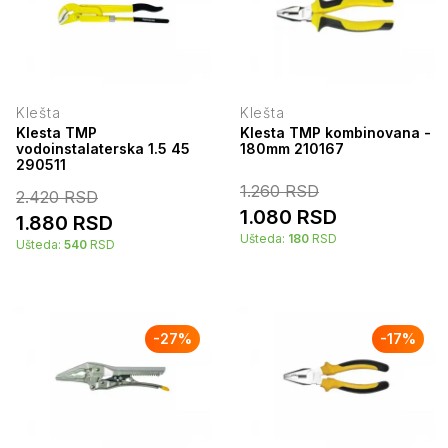
Klešta
Klešta
Klesta TMP
Klesta TMP kombinovana -
vodoinstalaterska 1.5 45
180mm 210167
290511
1.260
RSD
2.420
RSD
1.080
RSD
1.880
RSD
Ušteda:
180
RSD
Ušteda:
540
RSD
-
27
%
-
17
%