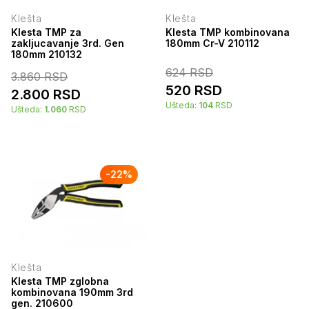
Klešta
Klešta
Klesta TMP za
Klesta TMP kombinovana
zakljucavanje 3rd. Gen
180mm Cr-V 210112
180mm 210132
624
RSD
3.860
RSD
520
RSD
2.800
RSD
Ušteda:
104
RSD
Ušteda:
1.060
RSD
-
22
%
Klešta
Klesta TMP zglobna
kombinovana 190mm 3rd
gen. 210600