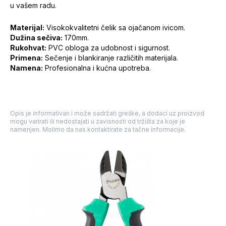
u vašem radu.
Materijal:
Visokokvalitetni čelik sa ojačanom ivicom.
Dužina sečiva:
170mm.
Rukohvat:
PVC obloga za udobnost i sigurnost.
Primena:
Sečenje i blankiranje različitih materijala.
Namena:
Profesionalna i kućna upotreba.
Opis je informativan i može sadržati greške, a dodaci uz proizvod
mogu varirati ili nedostajati u zavisnosti od tržišta za koje je
namenjen. Molimo da nas kontaktirate za tačne informacije.