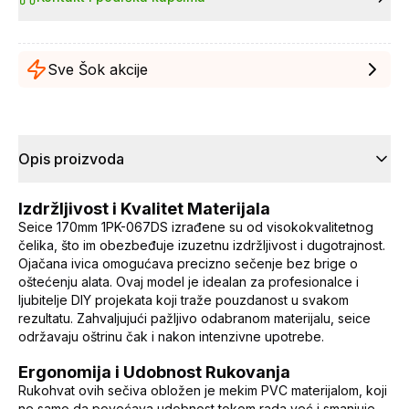
Sve Šok akcije
Opis proizvoda
Izdržljivost i Kvalitet Materijala
Seice 170mm 1PK-067DS izrađene su od visokokvalitetnog
čelika, što im obezbeđuje izuzetnu izdržljivost i dugotrajnost.
Ojačana ivica omogućava precizno sečenje bez brige o
oštećenju alata. Ovaj model je idealan za profesionalce i
ljubitelje DIY projekata koji traže pouzdanost u svakom
rezultatu. Zahvaljujući pažljivo odabranom materijalu, seice
održavaju oštrinu čak i nakon intenzivne upotrebe.
Ergonomija i Udobnost Rukovanja
Rukohvat ovih sečiva obložen je mekim PVC materijalom, koji
ne samo da povećava udobnost tokom rada već i smanjuje