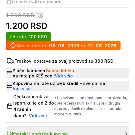
0
ocena
•
0
odgovor/a
1.300
RSD
1.200
RSD
Ušteda:
100
RSD
Akcija traje od
06. 08. 2026
do
12. 08. 2026
Troškovi dostave za ovaj proizvod su
390 RSD
Plaćaj karticom
Banca Intesa
na rate po KEŠ ceni!
Vidi više
Kupovina na rate uz web kredit – sve online
Vidi više
Očekivani rok za
*U zavisnosti od dostupnosti proizvoda,
isporuku je od
2
do
opterećenja kurirskih službi ili drugih
nepredviđenih okolnosti, rok isporuke
4
radnih
može biti i duži.
dana
*
Vidi više
Kontakt i podrška kupcima