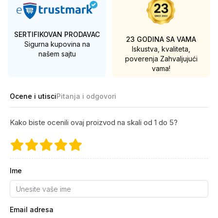
SERTIFIKOVAN PRODAVAC
23 GODINA SA VAMA
Sigurna kupovina na
Iskustva, kvaliteta,
našem sajtu
poverenja
Zahvaljujući
vama!
Ocene i utisci
Pitanja i odgovori
Kako biste ocenili ovaj proizvod na skali od 1 do 5?
Ime
Email adresa