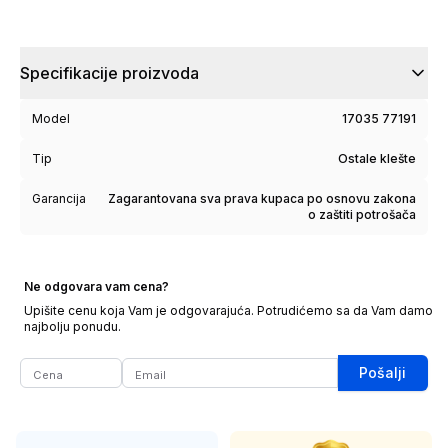
Specifikacije proizvoda
Model
17035 77191
Tip
Ostale klešte
Garancija
Zagarantovana sva prava kupaca po osnovu zakona
o zaštiti potrošača
Ne odgovara vam cena?
Upišite cenu koja Vam je odgovarajuća. Potrudićemo sa da Vam damo
najbolju ponudu.
Pošalji