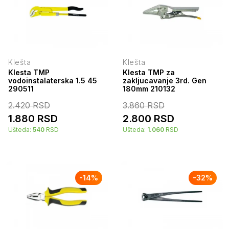
Klešta
Klešta
Klesta TMP
Klesta TMP za
vodoinstalaterska 1.5 45
zakljucavanje 3rd. Gen
290511
180mm 210132
2.420
RSD
3.860
RSD
1.880
RSD
2.800
RSD
Ušteda:
540
RSD
Ušteda:
1.060
RSD
-
14
%
-
32
%