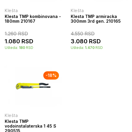
Klešta
Klešta
Klesta TMP kombinovana -
Klesta TMP armiracka
180mm 210167
300mm 3rd gen. 210165
1.260
RSD
4.550
RSD
1.080
RSD
3.080
RSD
Ušteda:
180
RSD
Ušteda:
1.470
RSD
-
18
%
Klešta
Klesta TMP
vodoinstalaterska 1 45 S
290515