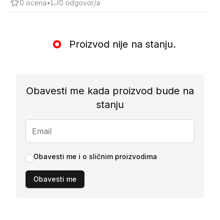
0
ocena
•
0
odgovor/a
Proizvod nije na stanju.
Obavesti me kada proizvod bude na
stanju
Obavesti me i o sličnim proizvodima
Obavesti me