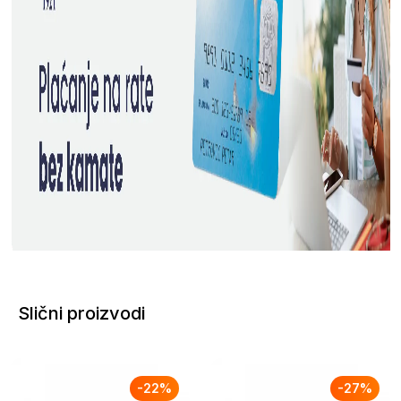
Slični proizvodi
-
22
%
-
27
%