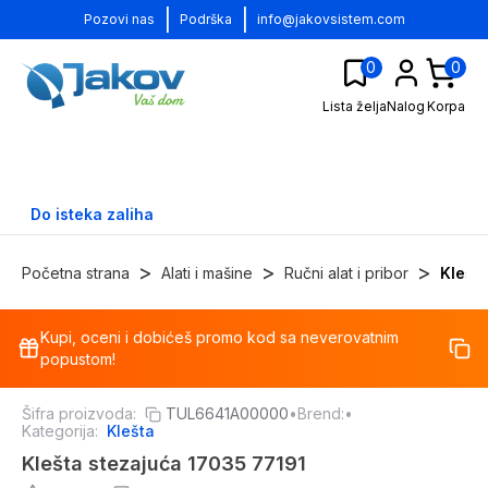
|
|
Pozovi nas
Podrška
info@jakovsistem.com
0
0
Lista želja
Nalog
Korpa
Do isteka zaliha
>
>
>
Početna strana
Alati i mašine
Ručni alat i pribor
Klešt
Kupi, oceni i dobićeš promo kod sa neverovatnim
-
4
%
popustom!
Šifra proizvoda:
TUL6641A00000
•
Brend:
•
Kategorija:
Klešta
Klešta stezajuća 17035 77191