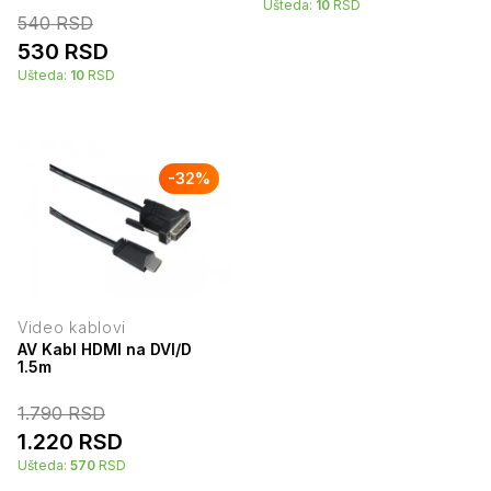
Ušteda:
10
RSD
540
RSD
530
RSD
Ušteda:
10
RSD
-
32
%
Video kablovi
AV Kabl HDMI na DVI/D
1.5m
1.790
RSD
1.220
RSD
Ušteda:
570
RSD