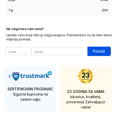
Tip
DVI
Ne odgovara vam cena?
Upišite cenu koja Vam je odgovarajuća. Potrudićemo sa da Vam damo
najbolju ponudu.
Pošalji
SERTIFIKOVAN PRODAVAC
23 GODINA SA VAMA
Sigurna kupovina na
Iskustva, kvaliteta,
našem sajtu
poverenja
Zahvaljujući
vama!