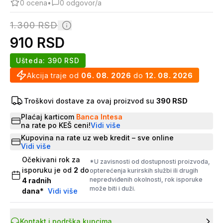
0
ocena
•
0
odgovor/a
1.300
RSD
910
RSD
Ušteda:
390
RSD
Akcija traje od
06. 08. 2026
do
12. 08. 2026
Troškovi dostave za ovaj proizvod su
390 RSD
Plaćaj karticom
Banca Intesa
na rate po KEŠ ceni!
Vidi više
Kupovina na rate uz web kredit – sve online
Vidi više
Očekivani rok za
*U zavisnosti od dostupnosti proizvoda,
isporuku je od
2
do
opterećenja kurirskih službi ili drugih
nepredviđenih okolnosti, rok isporuke
4
radnih
može biti i duži.
dana
*
Vidi više
Kontakt i podrška kupcima