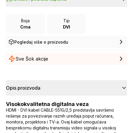
Boja
Tip
Crna
DVI
Pogledaj više o proizvodu
Sve Šok akcije
Opis proizvoda
Visokokvalitetna digitalna veza
HDMI - DVI kabel CABLE-551G/2,5 predstavlja savršeno
rešenje za povezivanje raznih uređaja poput računara,
monitora, projektora i TV-a. Ovaj kabel omogućava
besprekornu digitalnu transmisiju video signala u visokoj