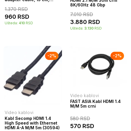
HDMI 2.1 M/M 30m crni
black
8K/60Hz 48 Gbp
1.370
RSD
7.010
RSD
960
RSD
3.880
RSD
Ušteda:
410
RSD
Ušteda:
3.130
RSD
-
2
%
-
2
%
Video kablovi
FAST ASIA Kabl HDMI 1.4
M/M 5m crni
Video kablovi
580
RSD
Kabl Secomp HDMI 1.4
High Speed with Ethernet
570
RSD
HDMI A-A M/M 5m (30594)