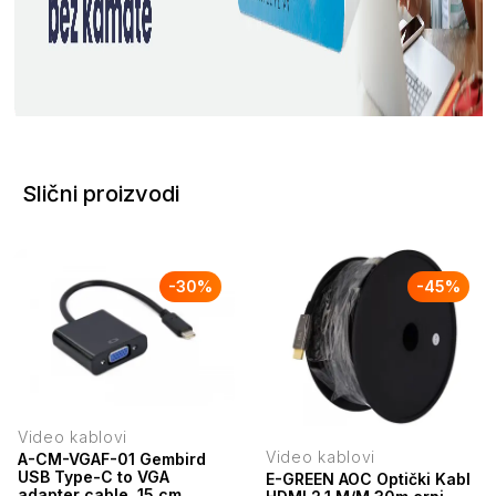
Slični proizvodi
-
30
%
-
45
%
Video kablovi
Video kablovi
A-CM-VGAF-01 Gembird
USB Type-C to VGA
E-GREEN AOC Optički Kabl
adapter cable, 15 cm,