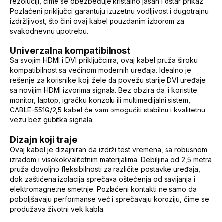
rezoluciji, čime se obezbeđuje kristalno jasan i oštar prikaz.
Pozlaćeni priključci garantuju izuzetnu vodljivost i dugotrajnu
izdržljivost, što čini ovaj kabel pouzdanim izborom za
svakodnevnu upotrebu.
Univerzalna kompatibilnost
Sa svojim HDMI i DVI priključcima, ovaj kabel pruža široku
kompatibilnost sa većinom modernih uređaja. Idealno je
rešenje za korisnike koji žele da povežu starije DVI uređaje
sa novijim HDMI izvorima signala. Bez obzira da li koristite
monitor, laptop, igračku konzolu ili multimedijalni sistem,
CABLE-551G/2,5 kabel će vam omogućiti stabilnu i kvalitetnu
vezu bez gubitka signala.
Dizajn koji traje
Ovaj kabel je dizajniran da izdrži test vremena, sa robusnom
izradom i visokokvalitetnim materijalima. Debiljina od 2,5 metra
pruža dovoljno fleksibilnosti za različite postavke uređaja,
dok zaštićena izolacija sprečava oštećenja od savijanja i
elektromagnetne smetnje. Pozlaćeni kontakti ne samo da
poboljšavaju performanse već i sprečavaju koroziju, čime se
produžava životni vek kabla.