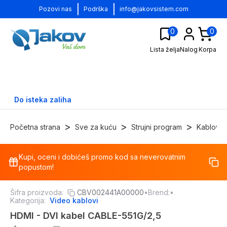
|
|
Pozovi nas
Podrška
info@jakovsistem.com
0
0
Lista želja
Nalog
Korpa
Do isteka zaliha
>
>
>
Početna strana
Sve za kuću
Strujni program
Kablovi
Kupi, oceni i dobićeš promo kod sa neverovatnim
-
30
%
popustom!
Šifra proizvoda:
CBV002441A00000
•
Brend:
•
Kategorija:
Video kablovi
HDMI - DVI kabel CABLE-551G/2,5