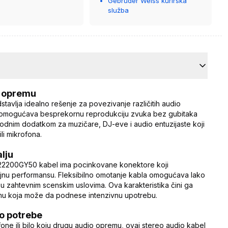
Gebrüder Weiss kurirska
služba
u opremu
avlja idealno rešenje za povezivanje različitih audio
l omogućava besprekornu reprodukciju zvuka bez gubitaka
odnim dodatkom za muzičare, DJ-eve i audio entuzijaste koji
li mikrofona.
alju
H22200GY50 kabel ima pocinkovane konektore koji
ajnu performansu. Fleksibilno omotanje kabla omogućava lako
i u zahtevnim scenskim uslovima. Ova karakteristika čini ga
emu koja može da podnese intenzivnu upotrebu.
io potrebe
fone ili bilo koju drugu audio opremu, ovaj stereo audio kabel