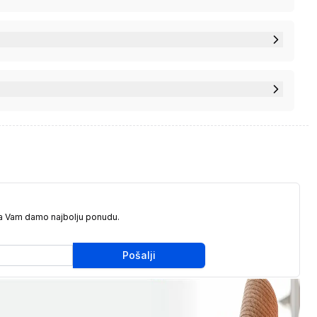
da Vam damo najbolju ponudu.
Pošalji