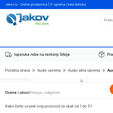
Jakov.rs – Online prodavnica | IT oprema i bela tehnika
Isporuka robe na teritoriji Srbije
Pra
>
>
>
Početna strana
Audio oprema
Audio sitna oprema
Aud
Ocene i utisci
Pitanja i odgovori
Kako biste ocenili ovaj proizvod na skali od 1 do 5?