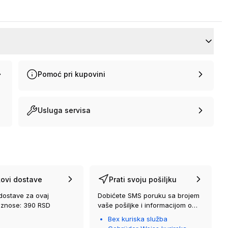
Pomoć pri kupovini
Usluga servisa
ovi dostave
Prati svoju pošiljku
dostave za ovaj
Dobićete SMS poruku sa brojem
iznose: 390 RSD
vaše pošiljke i informacijom o
kurirskoj službi koja će vam je
Bex kuriska služba
isporučiti.