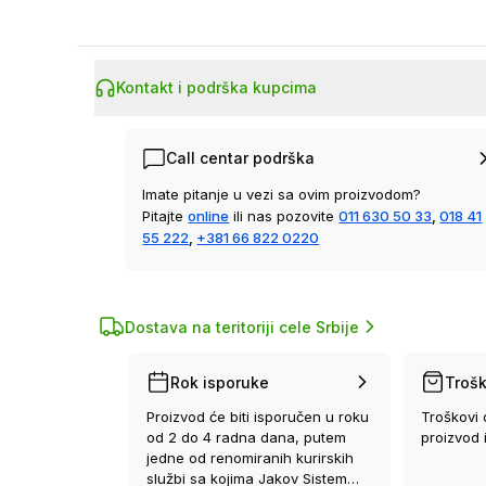
Kontakt i podrška kupcima
Call centar podrška
Imate pitanje u vezi sa ovim proizvodom?
Pitajte
online
ili nas pozovite
011 630 50 33
,
018 41
55 222
,
+381 66 822 0220
Dostava na teritoriji cele Srbije
Rok isporuke
Trošk
Proizvod će biti isporučen u roku
Troškovi 
od 2 do 4 radna dana, putem
proizvod 
jedne od renomiranih kurirskih
službi sa kojima Jakov Sistem