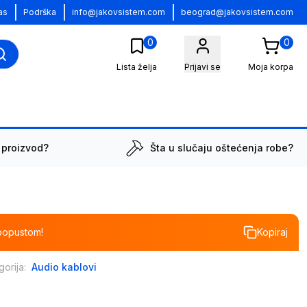
|
|
|
as
Podrška
info@jakovsistem.com
beograd@jakovsistem.com
0
0
Lista želja
Prijavi se
Moja korpa
 proizvod?
Šta u slučaju oštećenja robe?
popustom!
Kopiraj
gorija:
Audio kablovi