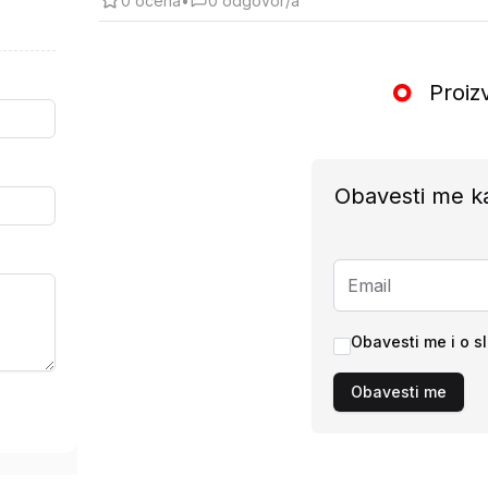
0
ocena
•
0
odgovor/a
Proiz
Obavesti me k
Obavesti me i o s
Obavesti me