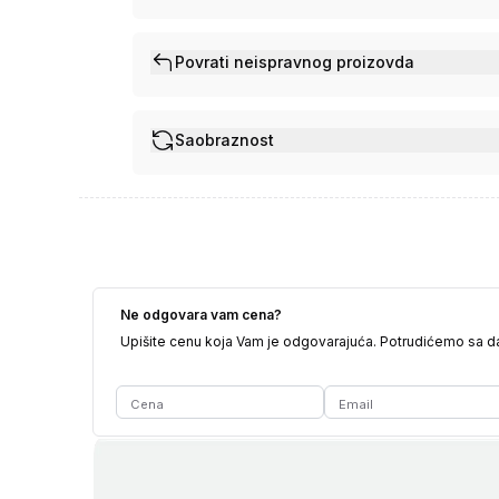
Povrati neispravnog proizovda
Saobraznost
Ne odgovara vam cena?
Upišite cenu koja Vam je odgovarajuća. Potrudićemo sa 