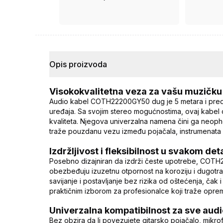
ima ugovor.
Opis proizvoda
Visokokvalitetna veza za vašu muzičk
Audio kabel COTH22200GY50 dug je 5 metara i predst
uređaja. Sa svojim stereo mogućnostima, ovaj kabe
kvaliteta. Njegova univerzalna namena čini ga neoph
traže pouzdanu vezu između pojačala, instrumenata i
Izdržljivost i fleksibilnost u svakom det
Posebno dizajniran da izdrži česte upotrebe, COT
obezbeđuju izuzetnu otpornost na koroziju i dugotr
savijanje i postavljanje bez rizika od oštećenja, čak 
praktičnim izborom za profesionalce koji traže opr
Univerzalna kompatibilnost za sve aud
Bez obzira da li povezujete gitarsko pojačalo, mikro