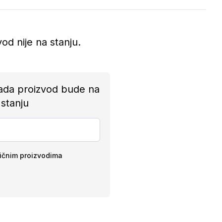
vod nije na stanju.
ada proizvod bude na
stanju
ličnim proizvodima