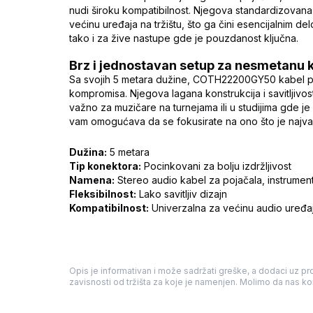
nudi široku kompatibilnost. Njegova standardizovana
većinu uređaja na tržištu, što ga čini esencijalnim 
tako i za žive nastupe gde je pouzdanost ključna.
Brz i jednostavan setup za nesmetanu 
Sa svojih 5 metara dužine, COTH22200GY50 kabel pr
kompromisa. Njegova lagana konstrukcija i savitljivo
važno za muzičare na turnejama ili u studijima gde 
vam omogućava da se fokusirate na ono što je najva
Dužina:
5 metara
Tip konektora:
Pocinkovani za bolju izdržljivost
Namena:
Stereo audio kabel za pojačala, instrumen
Fleksibilnost:
Lako savitljiv dizajn
Kompatibilnost:
Univerzalna za većinu audio uređa
Opis je informativan i može sadržati greške, a dodaci uz pro
zavisnosti od tržišta za koje je namenjen. Molimo da nas kon