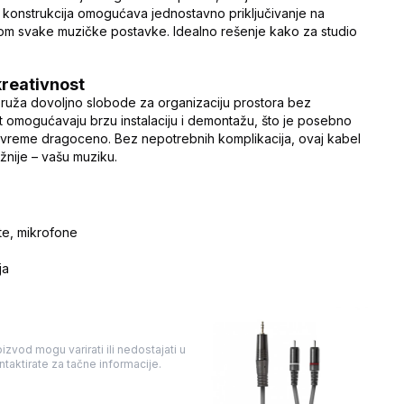
 konstrukcija omogućava jednostavno priključivanje na
delom svake muzičke postavke. Idealno rešenje kako za studio
kreativnost
uža dovoljno slobode za organizaciju prostora bez
st omogućavaju brzu instalaciju i demontažu, što je posebno
je vreme dragoceno. Bez nepotrebnih komplikacija, ovaj kabel
žnije – vašu muziku.
te, mikrofone
ja
izvod mogu varirati ili nedostajati u
taktirate za tačne informacije.