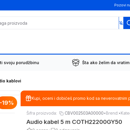
Pozovi n
ti svoju porudžbinu
Šta ako želim da vratim
io kablovi
Kupi, oceni i dobićeš promo kod sa neverovatnim 
-
19
%
Šifra proizvoda:
CBV002503A00000
•
Brend:
•
Kate
Audio kabel 5 m COTH22200GY50