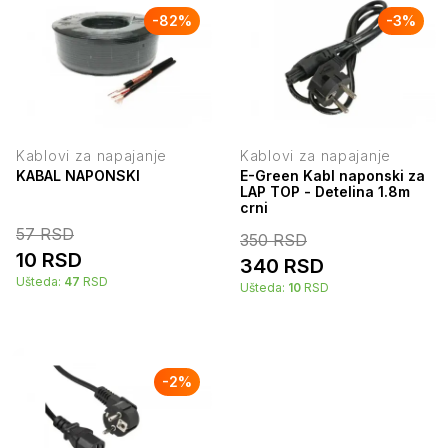
-
82
%
-
3
%
Kablovi za napajanje
Kablovi za napajanje
KABAL NAPONSKI
E-Green Kabl naponski za
LAP TOP - Detelina 1.8m
crni
57
RSD
350
RSD
10
RSD
340
RSD
Ušteda:
47
RSD
Ušteda:
10
RSD
-
2
%