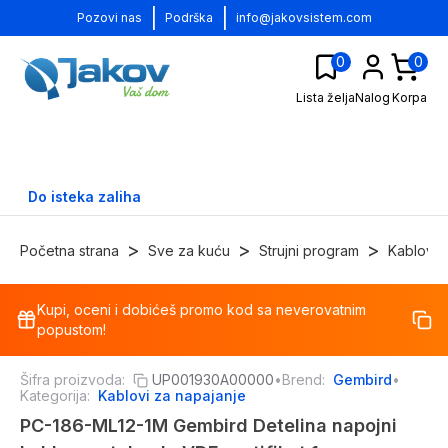
|
|
Pozovi nas
Podrška
info@jakovsistem.com
0
0
Lista želja
Nalog
Korpa
Do isteka zaliha
>
>
>
Početna strana
Sve za kuću
Strujni program
Kablovi
Kupi, oceni i dobićeš promo kod sa neverovatnim
-
69
%
popustom!
Šifra proizvoda:
UP001930A00000
•
Brend:
Gembird
•
Kategorija:
Kablovi za napajanje
PC-186-ML12-1M Gembird Detelina napojni