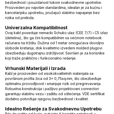
bezbednost i pouzdanost tokom svakodnevne upotrebe.
Proizveden po najvišim standardima, idealan je za kućnu i
kancelarijsku upotrebu, pružajući stabilno napajanje bez
rizika od prekida.
Univerzalna Kompatibilnost
Ovaj kabl poseduje nemacki Schuko ulaz (CEE 7/7) i C5 izlaz
(detelina), što ga čini kompatibilnim sa većinom notebook
računara na tržištu. Dužina od 1 metar omogućava dovoljno
slobode kretanja, dok kvalitetno izvedeni molded plugovi
obezbeđuju dugotrajnu izdržljivost. Savršen je za korisnike
koji traže praktično i funkcionalno rešenje.
Vrhunski Materijali i Izrada
Kabl je proizveden od visokokvalitetnih materijala sa
površinom profila žica od 3x 0,75sq.mm, što obezbeđuje
optimalnu provodljivost i smanjuje rizik od pregrevavanja.
Robustna konstrukcija i pažljivo projektovani connectori
garantuju stabilnu vezu i zaštitu od oštećenja. VDE sertifikat
dodatno potvrđuje njegovu bezbednost i kvalitet.
Idealno Rešenje za Svakodnevnu Upotrebu
Bilo da radite od kuće, putujete ili koristite notebook u