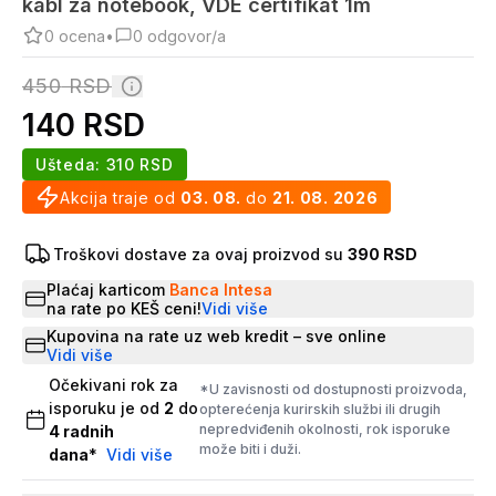
kabl za notebook, VDE certifikat 1m
0
ocena
•
0
odgovor/a
450
RSD
140
RSD
Ušteda:
310
RSD
Akcija traje od
03. 08.
do
21. 08. 2026
Troškovi dostave za ovaj proizvod su
390 RSD
Plaćaj karticom
Banca Intesa
na rate po KEŠ ceni!
Vidi više
Kupovina na rate uz web kredit – sve online
Vidi više
Očekivani rok za
*U zavisnosti od dostupnosti proizvoda,
isporuku je od
2
do
opterećenja kurirskih službi ili drugih
nepredviđenih okolnosti, rok isporuke
4
radnih
može biti i duži.
dana
*
Vidi više