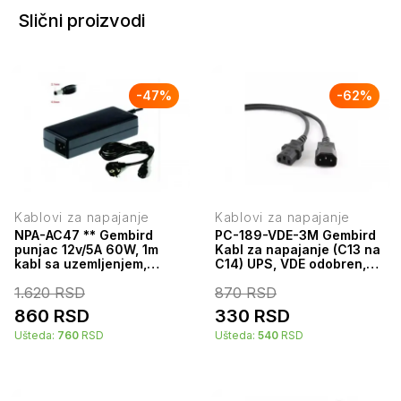
Slični proizvodi
-
47
%
-
62
%
Kablovi za napajanje
Kablovi za napajanje
NPA-AC47 ** Gembird
PC-189-VDE-3M Gembird
punjac 12v/5A 60W, 1m
Kabl za napajanje (C13 na
kabl sa uzemljenjem,
C14) UPS, VDE odobren,
Coper napajanje, DC
3m
1.620
RSD
870
RSD
5.5x2.1mm(663)
860
RSD
330
RSD
Ušteda:
760
RSD
Ušteda:
540
RSD