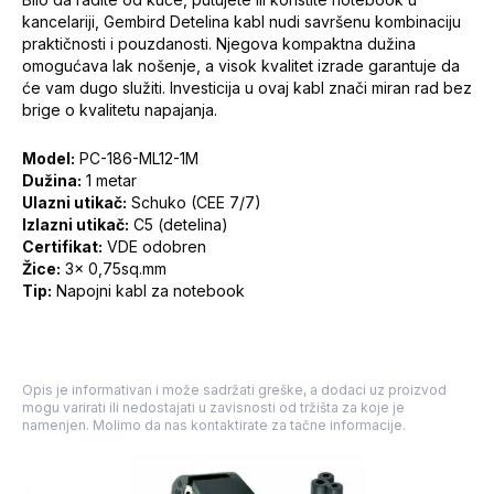
kancelariji, Gembird Detelina kabl nudi savršenu kombinaciju
praktičnosti i pouzdanosti. Njegova kompaktna dužina
omogućava lak nošenje, a visok kvalitet izrade garantuje da
će vam dugo služiti. Investicija u ovaj kabl znači miran rad bez
brige o kvalitetu napajanja.
Model:
PC-186-ML12-1M
Dužina:
1 metar
Ulazni utikač:
Schuko (CEE 7/7)
Izlazni utikač:
C5 (detelina)
Certifikat:
VDE odobren
Žice:
3x 0,75sq.mm
Tip:
Napojni kabl za notebook
Opis je informativan i može sadržati greške, a dodaci uz proizvod
mogu varirati ili nedostajati u zavisnosti od tržišta za koje je
namenjen. Molimo da nas kontaktirate za tačne informacije.