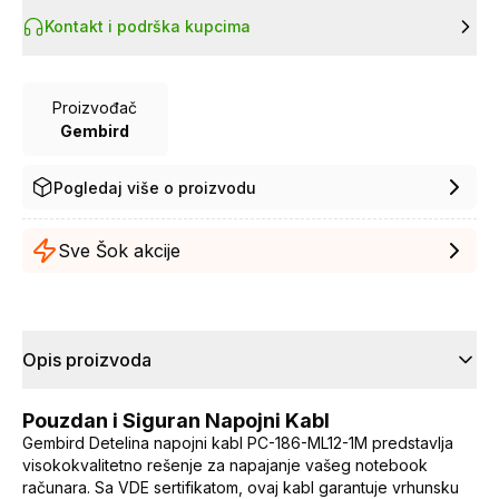
Kontakt i podrška kupcima
Proizvođač
Gembird
Pogledaj više o proizvodu
Sve Šok akcije
Opis proizvoda
Pouzdan i Siguran Napojni Kabl
Gembird Detelina napojni kabl PC-186-ML12-1M predstavlja
visokokvalitetno rešenje za napajanje vašeg notebook
računara. Sa VDE sertifikatom, ovaj kabl garantuje vrhunsku