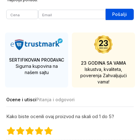
Pošalji
SERTIFIKOVAN PRODAVAC
23 GODINA SA VAMA
Sigurna kupovina na
Iskustva, kvaliteta,
našem sajtu
poverenja
Zahvaljujući
vama!
Ocene i utisci
Pitanja i odgovori
Kako biste ocenili ovaj proizvod na skali od 1 do 5?