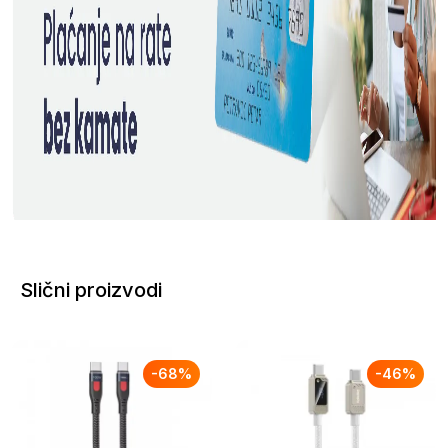
Slični proizvodi
-
68
%
-
46
%