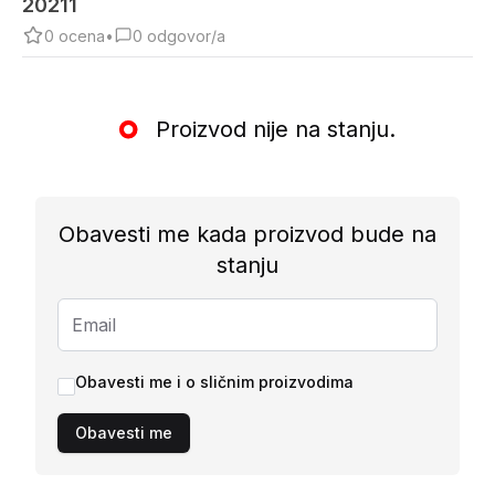
20211
0
ocena
•
0
odgovor/a
Proizvod nije na stanju.
Obavesti me kada proizvod bude na
stanju
Obavesti me i o sličnim proizvodima
Obavesti me