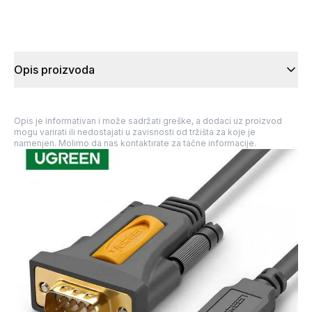
Opis proizvoda
Opis je informativan i može sadržati greške, a dodaci uz proizvod
mogu varirati ili nedostajati u zavisnosti od tržišta za koje je
namenjen. Molimo da nas kontaktirate za tačne informacije.