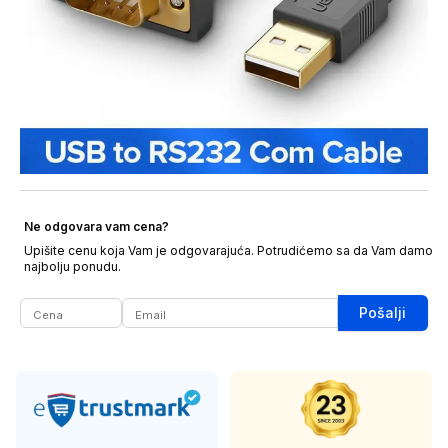
Ne odgovara vam cena?
Upišite cenu koja Vam je odgovarajuća. Potrudićemo sa da Vam damo
najbolju ponudu.
Pošalji