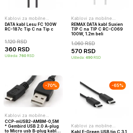
Kablovi za mobilne
Kablovi za mobilne
telefone
telefone
DATA kabl Lesu FC 100W
REMAX DATA kabl Suxien
RC-187c Tip C na Tip c
TIP C na TIP C RC-C069
100W, 1.2m beli
1.120
RSD
1.060
RSD
360
RSD
570
RSD
Ušteda:
760
RSD
Ušteda:
490
RSD
-
70
%
-
65
%
Kablovi za mobilne
telefone
CCP-mUSB2-AMBM-0,5M
Kablovi za mobilne
* Gembird USB 2.0 A-plug
telefone
to Micro usb B-plug kabl
Kabl E-Green USB tip C 3.1