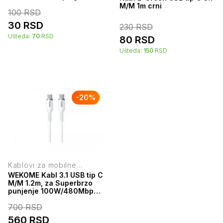
0.5m (45) 2466
M/M 1m crni
100
RSD
30
RSD
230
RSD
Ušteda:
70
RSD
80
RSD
Ušteda:
150
RSD
-
20
%
Kablovi za mobilne
telefone
WEKOME Kabl 3.1 USB tip C
M/M 1.2m, za Superbrzo
punjenje 100W/480Mbps,
Silicon Soft, beli WDC-11
700
RSD
560
RSD