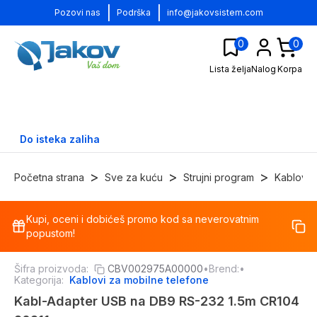
|
|
Pozovi nas
Podrška
info@jakovsistem.com
0
0
Lista želja
Nalog
Korpa
Do isteka zaliha
>
>
>
Početna strana
Sve za kuću
Strujni program
Kablovi
Kupi, oceni i dobićeš promo kod sa neverovatnim
-
36
%
popustom!
Šifra proizvoda:
CBV002975A00000
•
Brend:
•
Kategorija:
Kablovi za mobilne telefone
Kabl-Adapter USB na DB9 RS-232 1.5m CR104