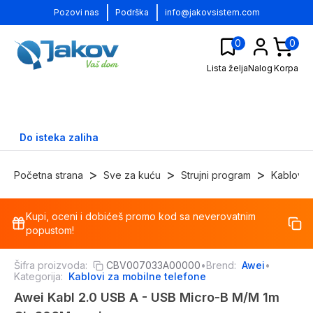
|
|
Pozovi nas
Podrška
info@jakovsistem.com
0
0
Lista želja
Nalog
Korpa
Do isteka zaliha
>
>
>
Početna strana
Sve za kuću
Strujni program
Kablovi
Kupi, oceni i dobićeš promo kod sa neverovatnim
-
20
%
popustom!
Šifra proizvoda:
CBV007033A00000
•
Brend:
Awei
•
Kategorija:
Kablovi za mobilne telefone
Awei Kabl 2.0 USB A - USB Micro-B M/M 1m