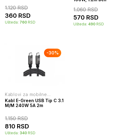
1.120
RSD
1.060
RSD
360
RSD
570
RSD
Ušteda:
760
RSD
Ušteda:
490
RSD
-
30
%
Kablovi za mobilne
telefone
Kabl E-Green USB Tip C 3.1
M/M 240W 5A 2m
1.150
RSD
810
RSD
Ušteda:
340
RSD