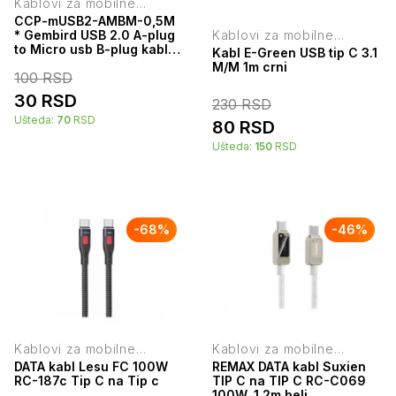
Kablovi za mobilne
telefone
CCP-mUSB2-AMBM-0,5M
Kablovi za mobilne
* Gembird USB 2.0 A-plug
telefone
to Micro usb B-plug kabl
Kabl E-Green USB tip C 3.1
0.5m (45) 2466
M/M 1m crni
100
RSD
30
RSD
230
RSD
Ušteda:
70
RSD
80
RSD
Ušteda:
150
RSD
-
68
%
-
46
%
Kablovi za mobilne
Kablovi za mobilne
telefone
telefone
DATA kabl Lesu FC 100W
REMAX DATA kabl Suxien
RC-187c Tip C na Tip c
TIP C na TIP C RC-C069
100W, 1.2m beli