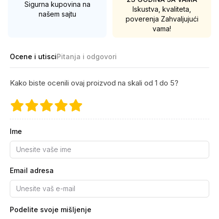
Sigurna kupovina na
Iskustva, kvaliteta,
našem sajtu
poverenja
Zahvaljujući
vama!
Ocene i utisci
Pitanja i odgovori
Kako biste ocenili ovaj proizvod na skali od 1 do 5?
Ime
Email adresa
Podelite svoje mišljenje