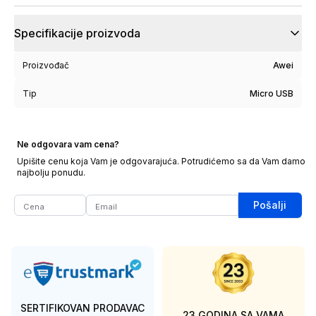
Specifikacije proizvoda
Proizvođač
Awei
Tip
Micro USB
Ne odgovara vam cena?
Upišite cenu koja Vam je odgovarajuća. Potrudićemo sa da Vam damo
najbolju ponudu.
Pošalji
SERTIFIKOVAN PRODAVAC
23 GODINA SA VAMA