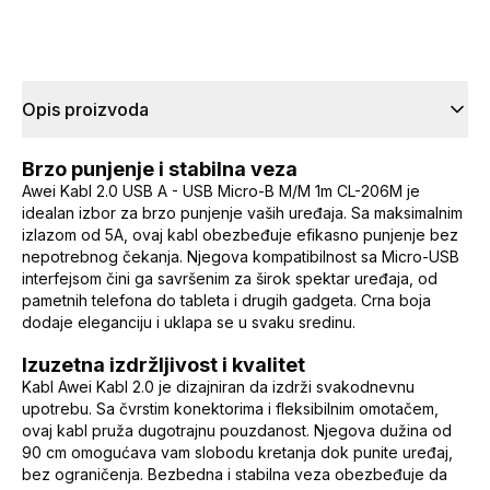
Opis proizvoda
Brzo punjenje i stabilna veza
Awei Kabl 2.0 USB A - USB Micro-B M/M 1m CL-206M je
idealan izbor za brzo punjenje vaših uređaja. Sa maksimalnim
izlazom od 5A, ovaj kabl obezbeđuje efikasno punjenje bez
nepotrebnog čekanja. Njegova kompatibilnost sa Micro-USB
interfejsom čini ga savršenim za širok spektar uređaja, od
pametnih telefona do tableta i drugih gadgeta. Crna boja
dodaje eleganciju i uklapa se u svaku sredinu.
Izuzetna izdržljivost i kvalitet
Kabl Awei Kabl 2.0 je dizajniran da izdrži svakodnevnu
upotrebu. Sa čvrstim konektorima i fleksibilnim omotačem,
ovaj kabl pruža dugotrajnu pouzdanost. Njegova dužina od
90 cm omogućava vam slobodu kretanja dok punite uređaj,
bez ograničenja. Bezbedna i stabilna veza obezbeđuje da