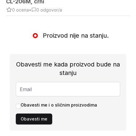
CL-206M, crni
0
ocena
•
0
odgovor/a
Proizvod nije na stanju.
Obavesti me kada proizvod bude na
stanju
Obavesti me i o sličnim proizvodima
Obavesti me