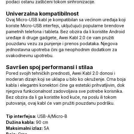
podaci ostanu zaštićeni tokom sinhronizacije.
Univerzalna kompatibilnost
Ovaj Micro-USB kabl je kompatibilan sa većinom uređaja koji
koriste Micro-USB interfejs, uključujući popularne brendove
pametnih telefona i tableta. Bez obzira da li koristite Android
uređaje ili druge gadgete, Awei Kabl 2.0 će vam pružiti
pouzdanu vezu za punjenje i prenos podataka. Njegova
jednostavna upotreba čini ga neophodnim dodatkom za
svakodnevnu upotrebu.
Savršen spoj performansi i stilaa
Pored svojih tehničkih prednosti, Awei Kabl 2.0 donosi i
moderan dizajn koji se uklapa u bilo ko okruženje. Crna boja
kabla i elegantni konektori čine ga estetski prihvatljivim, dok
njegova funkcionalnost zadovoljava sve potrebe korisnika.
Bez obzira da li ga koristite kod kuće, na poslu ili tokom
putovanja, ovaj kabl će vam pružiti pouzdanu podršku.
Tip interfejsa:
USB-A/Micro-B
Dužina kabla:
90 cm
Maksimalni izlaz:
5A