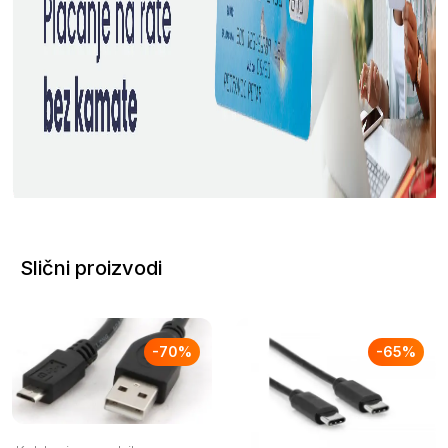
Slični proizvodi
-
70
%
-
65
%