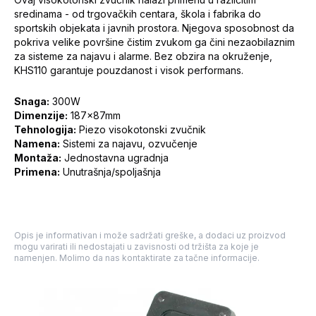
sredinama - od trgovačkih centara, škola i fabrika do
sportskih objekata i javnih prostora. Njegova sposobnost da
pokriva velike površine čistim zvukom ga čini nezaobilaznim
za sisteme za najavu i alarme. Bez obzira na okruženje,
KHS110 garantuje pouzdanost i visok performans.
Snaga:
300W
Dimenzije:
187x87mm
Tehnologija:
Piezo visokotonski zvučnik
Namena:
Sistemi za najavu, ozvučenje
Montaža:
Jednostavna ugradnja
Primena:
Unutrašnja/spoljašnja
Opis je informativan i može sadržati greške, a dodaci uz proizvod
mogu varirati ili nedostajati u zavisnosti od tržišta za koje je
namenjen. Molimo da nas kontaktirate za tačne informacije.