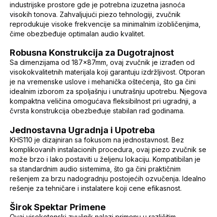
industrijske prostore gde je potrebna izuzetna jasnoća
visokih tonova. Zahvaljujući piezo tehnologiji, zvučnik
reprodukuje visoke frekvencije sa minimalnim izobličenjima,
čime obezbeđuje optimalan audio kvalitet.
Robusna Konstrukcija za Dugotrajnost
Sa dimenzijama od 187x87mm, ovaj zvučnik je izrađen od
visokokvalitetnih materijala koji garantuju izdržljivost. Otporan
je na vremenske uslove i mehanička oštećenja, što ga čini
idealnim izborom za spoljašnju i unutrašnju upotrebu. Njegova
kompaktna veličina omogućava fleksibilnost pri ugradnji, a
čvrsta konstrukcija obezbeđuje stabilan rad godinama.
Jednostavna Ugradnja i Upotreba
KHS110 je dizajniran sa fokusom na jednostavnost. Bez
komplikovanih instalacionih procedura, ovaj piezo zvučnik se
može brzo i lako postaviti u željenu lokaciju. Kompatibilan je
sa standardnim audio sistemima, što ga čini praktičnim
rešenjem za brzu nadogradnju postojećih ozvučenja. Idealno
rešenje za tehničare i instalatere koji cene efikasnost.
Širok Spektar Primene
Ovaj visokotonski zvučnik nalazi primenu u različitim