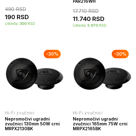
PAR216WH
490
RSD
17.710
RSD
190
RSD
11.740
RSD
Ušteda:
300
RSD
Ušteda:
5.970
RSD
-
30
%
-
30
%
Hi-Fi zvučnici
Hi-Fi zvučnici
Nepromočivi ugradni
Nepromočivi ugradni
zvučnici 130mm 50W crni
zvučnici 165mm 75W crni
MRPX2130BK
MRPX2165BK