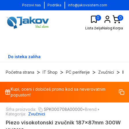
|
|
Pozovi nas
Podrška
info@jakovsistem.com
0
0
Lista želja
Nalog
Korpa
Do isteka zaliha
>
>
>
>
Početna strana
IT Shop
PC periferije
Zvučnici
Hi-
Kupi, oceni i dobićeš promo kod sa neverovatnim
-
23
%
popustom!
Šifra proizvoda:
SPK000708A00000
•
Brend:
•
Kategorija:
Zvučnici
Piezo visokotonski zvučnik 187x87mm 300W