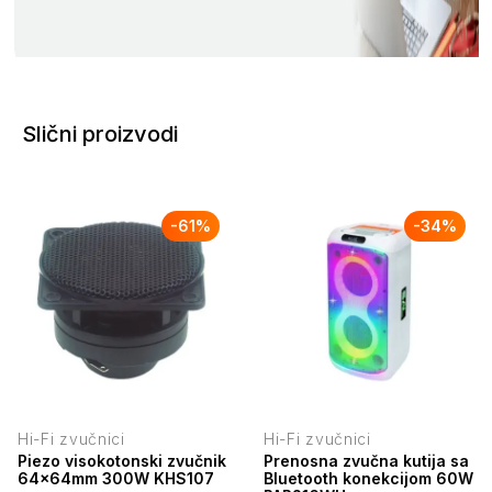
Slični proizvodi
-
61
%
-
34
%
Hi-Fi zvučnici
Hi-Fi zvučnici
Piezo visokotonski zvučnik
Prenosna zvučna kutija sa
64x64mm 300W KHS107
Bluetooth konekcijom 60W