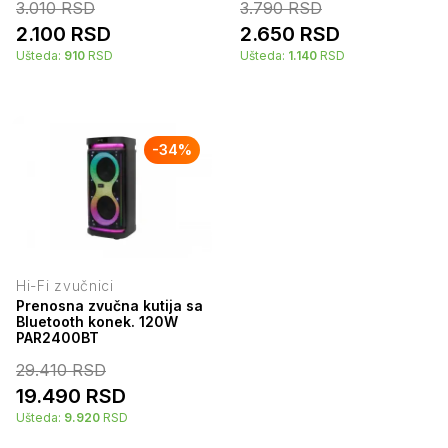
3.010
RSD
3.790
RSD
2.100
RSD
2.650
RSD
Ušteda:
910
RSD
Ušteda:
1.140
RSD
-
34
%
Hi-Fi zvučnici
Prenosna zvučna kutija sa
Bluetooth konek. 120W
PAR2400BT
29.410
RSD
19.490
RSD
Ušteda:
9.920
RSD