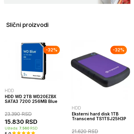
Slični proizvodi
-
32
%
-
32
%
HDD
HDD WD 2TB WD20EZBX
SATA3 7200 256MB Blue
HDD
23.390
RSD
Eksterni hard disk 1TB
Transcend TS1TSJ25H3P
15.830
RSD
Ušteda:
7.560
RSD
21.620
RSD
5.0