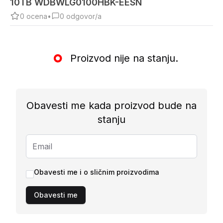
10TB WDBWLG0100HBK-EESN
0
ocena
•
0
odgovor/a
Proizvod nije na stanju.
Obavesti me kada proizvod bude na
stanju
Obavesti me i o sličnim proizvodima
Obavesti me