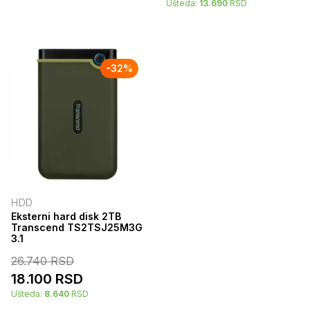
Ušteda:
13.690
RSD
-
32
%
HDD
Eksterni hard disk 2TB
Transcend TS2TSJ25M3G
3.1
26.740
RSD
18.100
RSD
Ušteda:
8.640
RSD