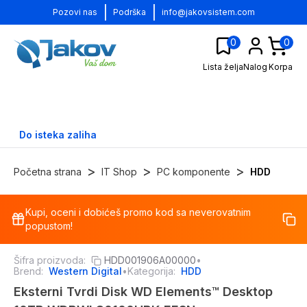
|
|
Pozovi nas
Podrška
info@jakovsistem.com
0
0
Lista želja
Nalog
Korpa
Do isteka zaliha
>
>
>
Početna strana
IT Shop
PC komponente
HDD
Kupi, oceni i dobićeš promo kod sa neverovatnim
-
12
%
popustom!
Šifra proizvoda:
HDD001906A00000
•
Brend:
Western Digital
•
Kategorija:
HDD
Eksterni Tvrdi Disk WD Elements™ Desktop