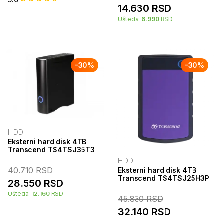
14.630
RSD
Ušteda:
6.990
RSD
-
30
%
-
30
%
HDD
Eksterni hard disk 4TB
Transcend TS4TSJ35T3
HDD
40.710
RSD
Eksterni hard disk 4TB
Transcend TS4TSJ25H3P
28.550
RSD
Ušteda:
12.160
RSD
45.830
RSD
32.140
RSD