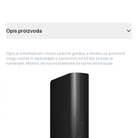
Opis proizvoda
Opis je informativan i može sadržati greške, a dodaci uz proizvod
mogu varirati ili nedostajati u zavisnosti od tržišta za koje je
namenjen. Molimo da nas kontaktirate za tačne informacije.