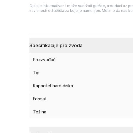
Opis je informativan i može sadržati greške, a dodaci uz pro
zavisnosti od tržišta za koje je namenjen. Molimo da nas kon
Specifikacije proizvoda
Proizvođač
Tip
Kapacitet hard diska
Format
Težina