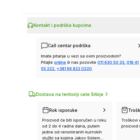
Kontakt i podrška kupcima
Call centar podrška
Imate pitanje u vezi sa ovim proizvodom?
Pitajte
online
ili nas pozovite
011 630 50 33
,
018 41
55 222
,
+381 66 822 0220
Dostava na teritoriji cele Srbije
Rok isporuke
Trošk
Proizvod će biti isporučen u roku
Troškovi 
od 2 do 4 radna dana, putem
proizvod 
jedne od renomiranih kurirskih
službi sa kojima Jakov Sistem