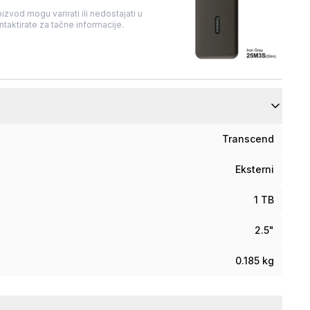
izvod mogu varirati ili nedostajati u
taktirate za tačne informacije.
Transcend
Eksterni
1 TB
2.5"
0.185 kg