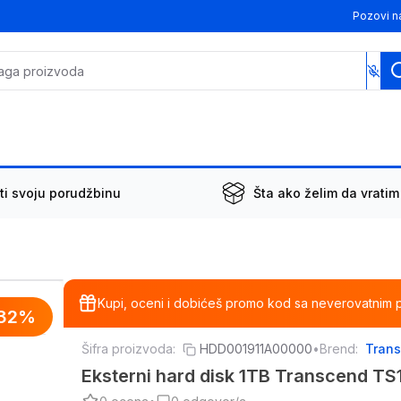
Pozovi n
ti svoju porudžbinu
Šta ako želim da vratim
Kupi, oceni i dobićeš promo kod sa neverovatnim 
32
%
Šifra proizvoda:
HDD001911A00000
•
Brend:
Tran
Eksterni hard disk 1TB Transcend 