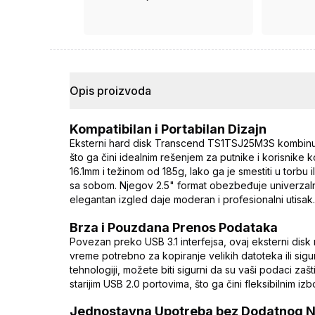
ima ugovor.
Opis proizvoda
Kompatibilan i Portabilan Dizajn
Eksterni hard disk Transcend TS1TSJ25M3S kombinu
što ga čini idealnim rešenjem za putnike i korisnike
16.1mm i težinom od 185g, lako ga je smestiti u torb
sa sobom. Njegov 2.5" format obezbeđuje univerzaln
elegantan izgled daje moderan i profesionalni utisak
Brza i Pouzdana Prenos Podataka
Povezan preko USB 3.1 interfejsa, ovaj eksterni disk
vreme potrebno za kopiranje velikih datoteka ili si
tehnologiji, možete biti sigurni da su vaši podaci za
starijim USB 2.0 portovima, što ga čini fleksibilnim iz
Jednostavna Upotreba bez Dodatnog N