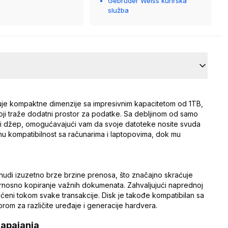
Gebrüder Weiss kurirska
služba
je kompaktne dimenzije sa impresivnim kapacitetom od 1TB,
 koji traže dodatni prostor za podatke. Sa debljinom od samo
u ili džep, omogućavajući vam da svoje datoteke nosite svuda
u kompatibilnost sa računarima i laptopovima, dok mu
.
 nudi izuzetno brze brzine prenosa, što značajno skraćuje
gurnosno kopiranje važnih dokumenata. Zahvaljujući naprednoj
štićeni tokom svake transakcije. Disk je takođe kompatibilan sa
borom za različite uređaje i generacije hardvera.
apajanja