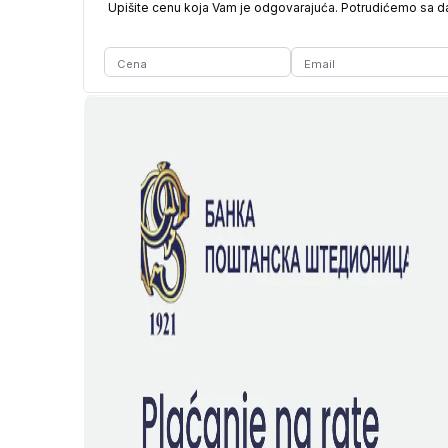
Upišite cenu koja Vam je odgovarajuća. Potrudićemo sa 