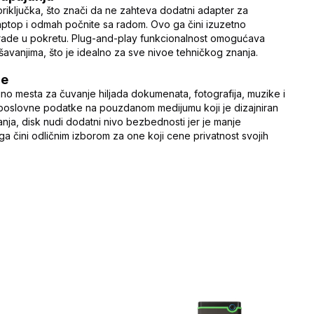
iključka, što znači da ne zahteva dodatni adapter za
 laptop i odmah počnite sa radom. Ovo ga čini izuzetno
ili rade u pokretu. Plug-and-play funkcionalnost omogućava
avanjima, što je idealno za sve nivoe tehničkog znanja.
je
jno mesta za čuvanje hiljada dokumenata, fotografija, muzike i
 poslovne podatke na pouzdanom medijumu koji je dizajniran
ja, disk nudi dodatni nivo bezbednosti jer je manje
a čini odličnim izborom za one koji cene privatnost svojih