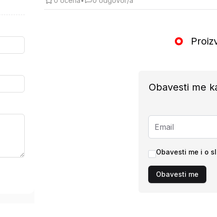
0
ocena
•
0
odgovor/a
Proiz
Obavesti me k
Obavesti me i o s
Obavesti me