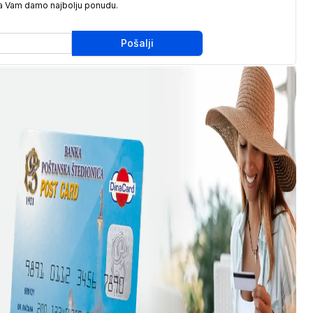
da Vam damo najbolju ponudu.
Pošalji