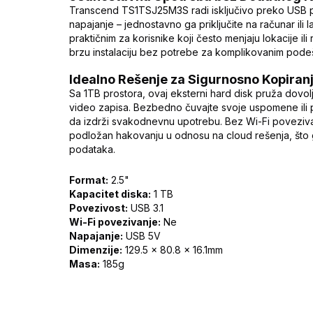
Transcend TS1TSJ25M3S radi isključivo preko USB pr
napajanje – jednostavno ga priključite na računar ili
praktičnim za korisnike koji često menjaju lokacije 
brzu instalaciju bez potrebe za komplikovanim podeš
Idealno Rešenje za Sigurnosno Kopiran
Sa 1TB prostora, ovaj eksterni hard disk pruža dovol
video zapisa. Bezbedno čuvajte svoje uspomene ili
da izdrži svakodnevnu upotrebu. Bez Wi-Fi povezivan
podložan hakovanju u odnosu na cloud rešenja, što g
podataka.
Format:
2.5"
Kapacitet diska:
1 TB
Povezivost:
USB 3.1
Wi-Fi povezivanje:
Ne
Napajanje:
USB 5V
Dimenzije:
129.5 x 80.8 x 16.1mm
Masa:
185g