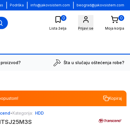
|
|
|
as
Podrška
info@jakovsistem.com
beograd@jakovsistem.com
0
0
Lista želja
Prijavi se
Moja korpa
 proizvod?
Šta u slučaju oštećenja robe?
popustom!
Kopiraj
scend
•
Kategorija:
HDD
TS1TSJ25M3S