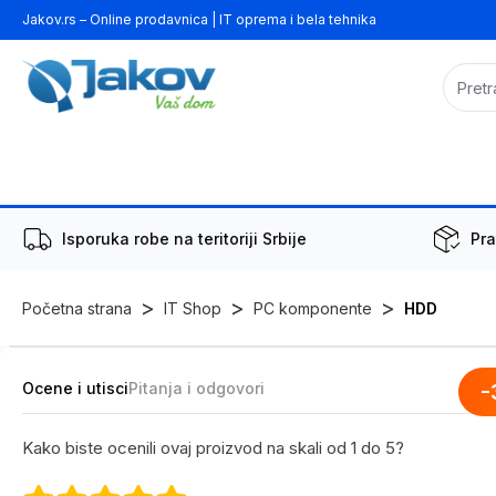
Jakov.rs – Online prodavnica | IT oprema i bela tehnika
Isporuka robe na teritoriji Srbije
Pra
>
>
>
Početna strana
IT Shop
PC komponente
HDD
Ocene i utisci
Pitanja i odgovori
-
Kako biste ocenili ovaj proizvod na skali od 1 do 5?