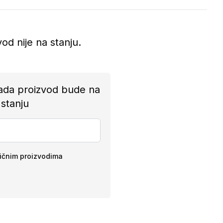
vod nije na stanju.
ada proizvod bude na
stanju
ličnim proizvodima