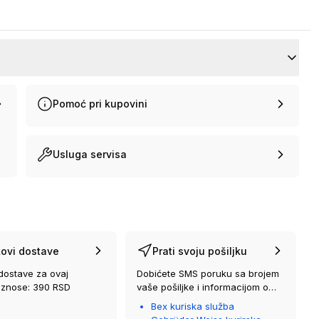
Pomoć pri kupovini
Usluga servisa
ovi dostave
Prati svoju pošiljku
dostave za ovaj
Dobićete SMS poruku sa brojem
iznose: 390 RSD
vaše pošiljke i informacijom o
kurirskoj službi koja će vam je
Bex kuriska služba
isporučiti.