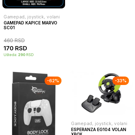
Gamepad, joystick, volani
GAMEPAD KAPICE MARVO
SC01
460
RSD
170
RSD
Ušteda:
290
RSD
-
62
%
-
33
%
Gamepad, joystick, volani
ESPERANZA EG104 VOLAN
XBOX