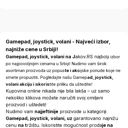
Gamepad, joystick, volani - Najveći izbor,
najniže cene u Srbiji!
Gamepad, joystick, volani na J
akov.RS najbo
lji izbor
po najpovoljnijim cenama u Srbiji! Nudimo vam širok
asortiman proizvoda uz popus
te i akc
ijske ponude koje ne
e
smete propustiti. Pogl
dajte našu Gamep
ad, joystick,
volani akciju i
i
skoris
tite priliku da uštedite!
Kupovina online nikada nije bila lakša – uz samo
nekoliko klikova možete naručiti svoj omiljeni
proizvod i uštedeti!
Nudimo vam
najjeftinije
proizvode u kategoriji
Gamepad, joystick, volani, uz
garantovano najnižu
cenu
na t
ržištu. Iskoristite mogućnost proda
je na