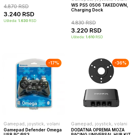
WS PS5 0506 TAKEDOWN,
4.870
RSD
Charging Dock
3.240
RSD
Ušteda:
1.630
RSD
4.830
RSD
3.220
RSD
Ušteda:
1.610
RSD
-
17
%
-
36
%
Gamepad, joystick, volani
Gamepad, joystick, volani
Gamepad Defender Omega
DODATNA OPREMA MOZA
USB PC/PS3
RACING UNIVERSAL HUB KIT