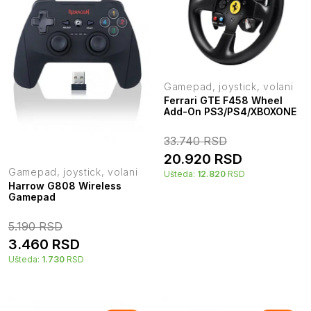
Gamepad, joystick, volani
Ferrari GTE F458 Wheel
Add-On PS3/PS4/XBOXONE
33.740
RSD
20.920
RSD
Gamepad, joystick, volani
Ušteda:
12.820
RSD
Harrow G808 Wireless
Gamepad
5.190
RSD
3.460
RSD
Ušteda:
1.730
RSD