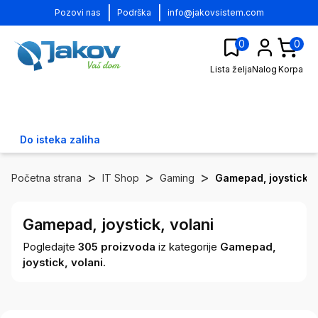
|
|
Pozovi nas
Podrška
info@jakovsistem.com
0
0
Lista želja
Nalog
Korpa
Do isteka zaliha
>
>
>
Početna strana
IT Shop
Gaming
Gamepad, joystick, 
Gamepad, joystick, volani
Pogledajte
305
proizvoda
iz kategorije
Gamepad,
joystick, volani
.