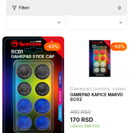
Filteri
0
-
63
%
-
63
%
Gamepad, joystick, volani
GAMEPAD KAPICE MARVO
SC02
460
RSD
170
RSD
Ušteda:
290
RSD