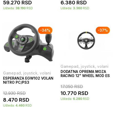
59.270
RSD
6.380
RSD
Ušteda:
38.190
RSD
Ušteda:
3.360
RSD
-
34
%
-
37
%
Gamepad, joystick, volani
DODATNA OPREMA MOZA
Gamepad, joystick, volani
RACING 12" WHEEL MOD ES
ESPERANZA EGW102 VOLAN
NITRO PC/PS3
17.050
RSD
10.770
RSD
12.930
RSD
Ušteda:
6.280
RSD
8.470
RSD
Ušteda:
4.460
RSD