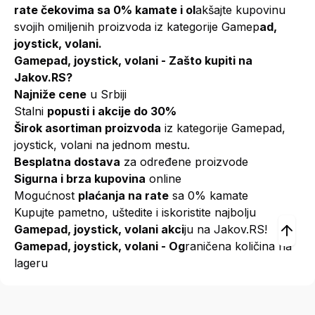
rate čekovima sa 0% kamate i ol
akšajte kupovinu
svojih omiljenih proizvoda iz kategorije Gamep
ad,
joystick, volani.
Gamepad, joystick, volani - Zašto kupiti na
Jakov.RS?
Najniže cene
u Srbiji
Stalni
popusti i akcije do 30%
Širok asortiman proizvoda
iz kategorije Gamepad,
joystick, volani na jednom mestu.
Besplatna dostava
za određene proizvode
Sigurna i brza kupovina
online
Mogućnost
plaćanja na rate
sa 0% kamate
Kupujte pametno, uštedite i iskoristite najbolju
Gamepad, joystick, volani akci
ju na Jakov.RS!
Gamepad, joystick, volani - Og
raničena količina na
lageru