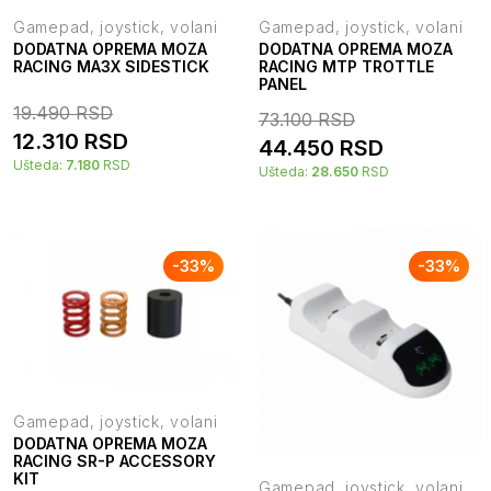
Gamepad, joystick, volani
Gamepad, joystick, volani
DODATNA OPREMA MOZA
DODATNA OPREMA MOZA
RACING MA3X SIDESTICK
RACING MTP TROTTLE
PANEL
19.490
RSD
73.100
RSD
12.310
RSD
44.450
RSD
Ušteda:
7.180
RSD
Ušteda:
28.650
RSD
-
33
%
-
33
%
Gamepad, joystick, volani
DODATNA OPREMA MOZA
RACING SR-P ACCESSORY
KIT
Gamepad, joystick, volani