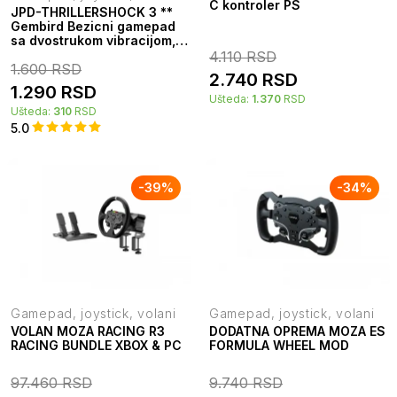
C kontroler PS
JPD-THRILLERSHOCK 3 **
Gembird Bezicni gamepad
sa dvostrukom vibracijom,
PS2 / PS3 / PC (549) 39919
4.110
RSD
1.600
RSD
2.740
RSD
1.290
RSD
Ušteda:
1.370
RSD
Ušteda:
310
RSD
5.0
-
39
%
-
34
%
Gamepad, joystick, volani
Gamepad, joystick, volani
VOLAN MOZA RACING R3
DODATNA OPREMA MOZA ES
RACING BUNDLE XBOX & PC
FORMULA WHEEL MOD
97.460
RSD
9.740
RSD