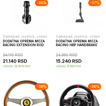
-
38
%
-
37
%
Gamepad, joystick, volani
Gamepad, joystick, volani
DODATNA OPREMA MOZA
DODATNA OPREMA MOZA
RACING EXTENSION ROD
RACING HBP HANDBRAKE
34.110
RSD
24.360
RSD
21.140
RSD
15.240
RSD
Ušteda:
12.970
RSD
Ušteda:
9.120
RSD
-
39
%
-
38
%