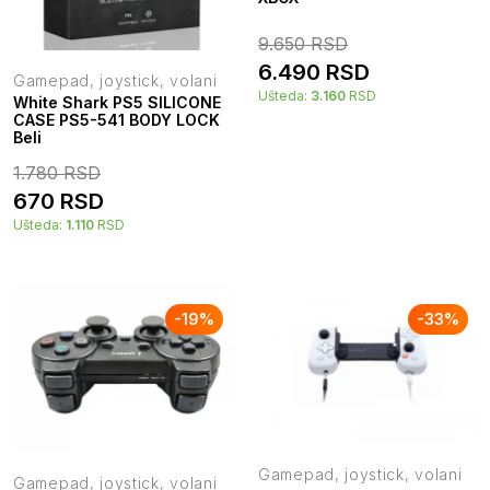
9.650
RSD
6.490
RSD
Gamepad, joystick, volani
Ušteda:
3.160
RSD
White Shark PS5 SILICONE
CASE PS5-541 BODY LOCK
Beli
1.780
RSD
670
RSD
Ušteda:
1.110
RSD
-
19
%
-
33
%
Gamepad, joystick, volani
Gamepad, joystick, volani