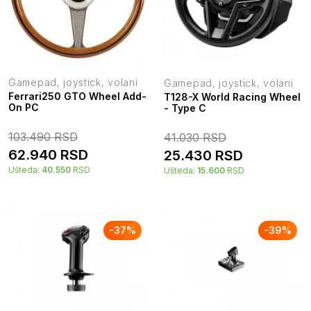
Gamepad, joystick, volani
Gamepad, joystick, volani
Ferrari250 GTO Wheel Add-
T128-X World Racing Wheel
On PC
- Type C
103.490
RSD
41.030
RSD
62.940
RSD
25.430
RSD
Ušteda:
40.550
RSD
Ušteda:
15.600
RSD
-
37
%
-
39
%