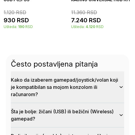
1.120
RSD
11.360
RSD
930
RSD
7.240
RSD
Ušteda:
190
RSD
Ušteda:
4.120
RSD
Često postavljena pitanja
Kako da izaberem gamepad/joystick/volan koji
je kompatibilan sa mojom konzolom ili
računarom?
Šta je bolje: žičani (USB) ili bežični (Wireless)
gamepad?