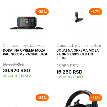
-
39
%
-
37
%
Gamepad, joystick, volani
Gamepad, joystick, volani
DODATNA OPREMA MOZA
DODATNA OPREMA MOZA
RACING CM2 RACING DASH
RACING CRP2 CLUTCH
PEDAL
50.350
RSD
25.980
RSD
30.920
RSD
16.260
RSD
Ušteda:
19.430
RSD
Ušteda:
9.720
RSD
-
33
%
-
38
%