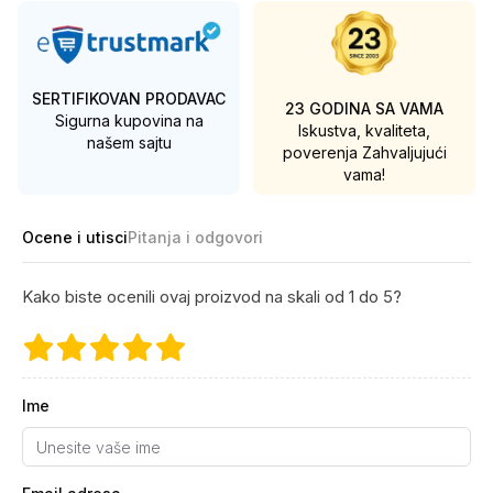
SERTIFIKOVAN PRODAVAC
23 GODINA SA VAMA
Sigurna kupovina na
Iskustva, kvaliteta,
našem sajtu
poverenja
Zahvaljujući
vama!
Ocene i utisci
Pitanja i odgovori
Kako biste ocenili ovaj proizvod na skali od 1 do 5?
Ime