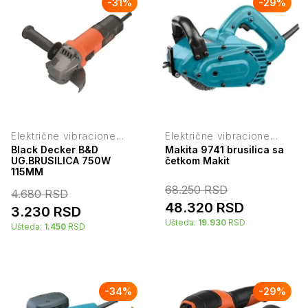
-
31
%
-
29
%
Električne vibracione
Električne vibracione
brusilice
brusilice
Black Decker B&D
Makita 9741 brusilica sa
UG.BRUSILICA 750W
četkom Makit
115MM
68.250
RSD
4.680
RSD
48.320
RSD
3.230
RSD
Ušteda:
19.930
RSD
Ušteda:
1.450
RSD
-
34
%
-
29
%