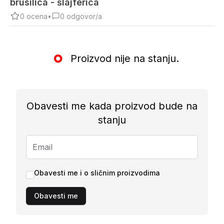
brusilica - šlajferica
0
ocena
•
0
odgovor/a
Proizvod nije na stanju.
Obavesti me kada proizvod bude na
stanju
Obavesti me i o sličnim proizvodima
Obavesti me