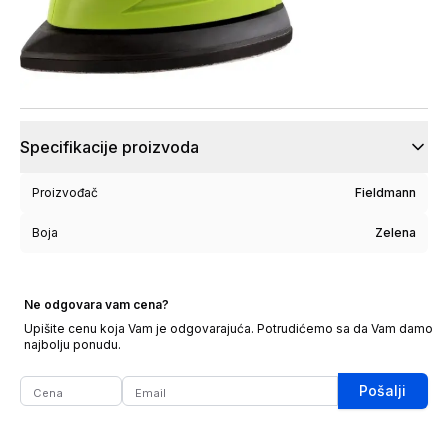
Specifikacije proizvoda
Proizvođač
Fieldmann
Boja
Zelena
Ne odgovara vam cena?
Upišite cenu koja Vam je odgovarajuća. Potrudićemo sa da Vam damo
najbolju ponudu.
Pošalji