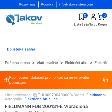
|
|
Pozovi nas
Podrška
info@jakovsistem.com
0
0
Lista želja
Nalog
Korpa
Do isteka zaliha
>
>
>
Početna strana
Alati i mašine
Električni alati
Električne 
Kupi, oceni i dobićeš promo kod sa neverovatnim
-
11
%
popustom!
Šifra proizvoda:
TUL009796A00000
•
Brend:
Fieldmann
•
Kategorija:
Električne brusilice
FIELDMANN FDB 200131-E Vibraciona