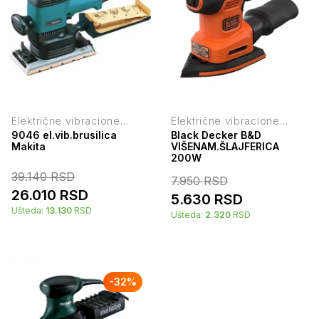
Električne vibracione
Električne vibracione
brusilice
brusilice
9046 el.vib.brusilica
Black Decker B&D
Makita
VIŠENAM.ŠLAJFERICA
200W
39.140
RSD
7.950
RSD
26.010
RSD
5.630
RSD
Ušteda:
13.130
RSD
Ušteda:
2.320
RSD
-
32
%