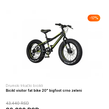
-
17
%
Drumski trkački bicikli
Bicikl visitor fat bike 20" bigfoot crno zeleni
43.440
RSD