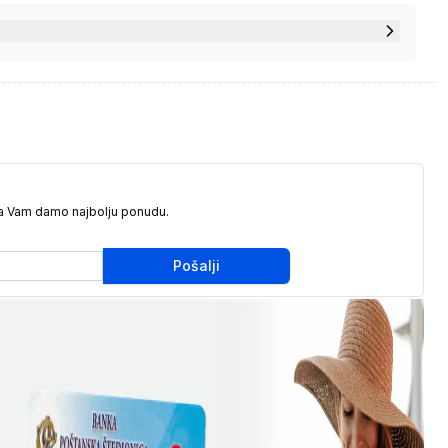
da Vam damo najbolju ponudu.
Pošalji