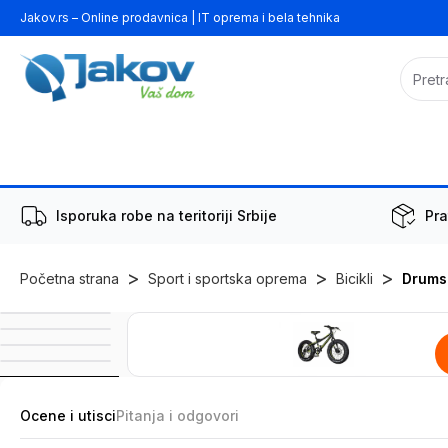
Jakov.rs – Online prodavnica | IT oprema i bela tehnika
Isporuka robe na teritoriji Srbije
Pra
>
>
>
Početna strana
Sport i sportska oprema
Bicikli
Drumsk
Ocene i utisci
Pitanja i odgovori