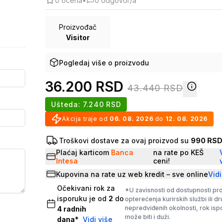
0
ocena
•
0
odgovor/a
Proizvođač
Visitor
Pogledaj više o proizvodu
36.200
RSD
43.440
RSD
Ušteda:
7.240
RSD
Akcija traje od
06. 08. 2026
do
12. 08. 2026
Troškovi dostave za ovaj proizvod su
990 RS
Plaćaj karticom
Banca
na rate po KEŠ
Intesa
ceni!
Kupovina na rate uz web kredit – sve online
Vidi
Očekivani rok za
*U zavisnosti od dostupnosti pr
isporuku je od
2
do
opterećenja kurirskih službi ili d
nepredviđenih okolnosti, rok is
4
radnih
može biti i duži.
dana
*
Vidi više