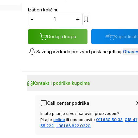
Izaberi količinu
-
+
Dodaj u korpu
Kupi
odmah
Saznaj prvi kada proizvod postane jeftiniji
Obaves
Kontakt i podrška kupcima
Call centar podrška
Imate pitanje u vezi sa ovim proizvodom?
Pitajte
online
ili nas pozovite
011 630 50 33
,
018 41
55 222
,
+381 66 822 0220