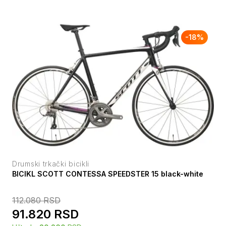
-
18
%
Drumski trkački bicikli
BICIKL SCOTT CONTESSA SPEEDSTER 15 black-white
112.080
RSD
91.820
RSD