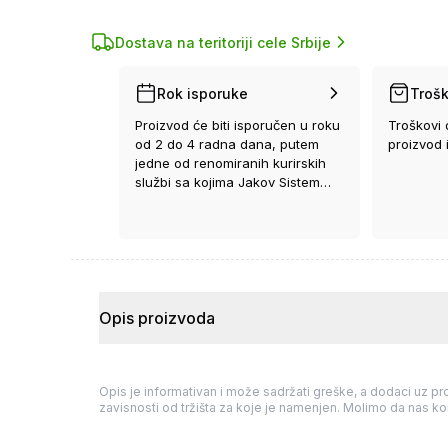
Dostava na teritoriji cele Srbije
Rok isporuke
Trošk
Proizvod će biti isporučen u roku
Troškovi 
od 2 do 4 radna dana, putem
proizvod 
jedne od renomiranih kurirskih
službi sa kojima Jakov Sistem
ima ugovor.
Opis proizvoda
Opis je informativan i može sadržati greške, a dodaci uz pro
zavisnosti od tržišta za koje je namenjen. Molimo da nas kon