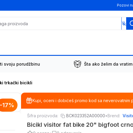
Pozovi n
ti svoju porudžbinu
Šta ako želim da vratim
i trkački bicikli
Kupi, oceni i dobićeš promo kod sa neverovatnim 
-
17
%
Šifra proizvoda:
BCK023352A00000
•
Brend:
Visit
Bicikl visitor fat bike 20" bigfoot crn