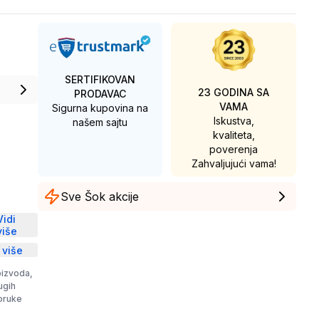
SERTIFIKOVAN
23 GODINA SA
PRODAVAC
VAMA
Sigurna kupovina na
Iskustva,
našem sajtu
kvaliteta,
poverenja
Zahvaljujući vama!
Sve Šok akcije
D
Vidi
više
 više
oizvoda,
rugih
poruke