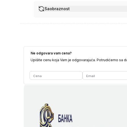
Saobraznost
Ne odgovara vam cena?
Upišite cenu koja Vam je odgovarajuća. Potrudićemo sa 