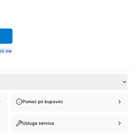
ti me
Pomoć pri kupovini
Usluga servisa