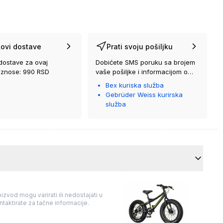
ovi dostave
Prati svoju pošiljku
dostave za ovaj
Dobićete SMS poruku sa brojem
iznose: 990 RSD
vaše pošiljke i informacijom o
kurirskoj službi koja će vam je
Bex kuriska služba
isporučiti.
Gebrüder Weiss kurirska
služba
izvod mogu varirati ili nedostajati u
taktirate za tačne informacije.