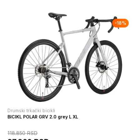
-
18
%
Drumski trkački bicikli
BICIKL POLAR GRV 2.0 grey L XL
118.850
RSD