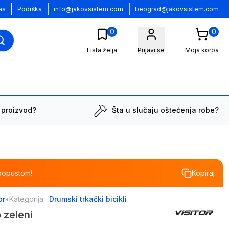
|
|
|
as
Podrška
info@jakovsistem.com
beograd@jakovsistem.com
0
0
Lista želja
Prijavi se
Moja korpa
 proizvod?
Šta u slučaju oštećenja robe?
popustom!
Kopiraj
or
•
Kategorija:
Drumski trkački bicikli
o zeleni