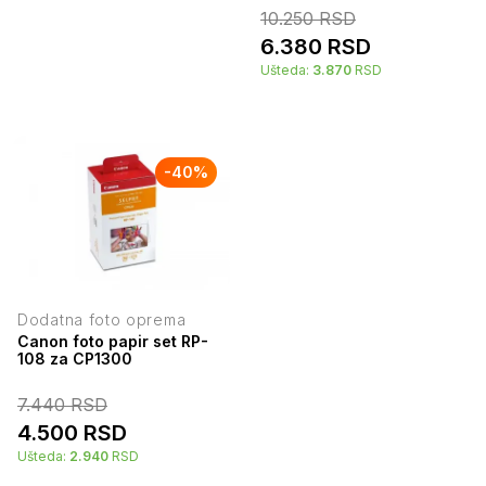
10.250
RSD
6.380
RSD
Ušteda:
3.870
RSD
-
40
%
Dodatna foto oprema
Canon foto papir set RP-
108 za CP1300
7.440
RSD
4.500
RSD
Ušteda:
2.940
RSD