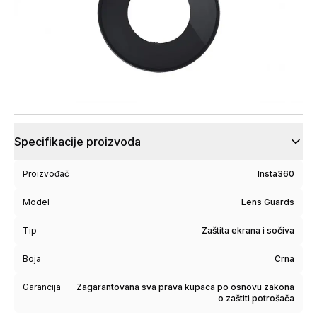
Specifikacije proizvoda
Proizvođač
Insta360
Model
Lens Guards
Tip
Zaštita ekrana i sočiva
Boja
Crna
Garancija
Zagarantovana sva prava kupaca po osnovu zakona
o zaštiti potrošača