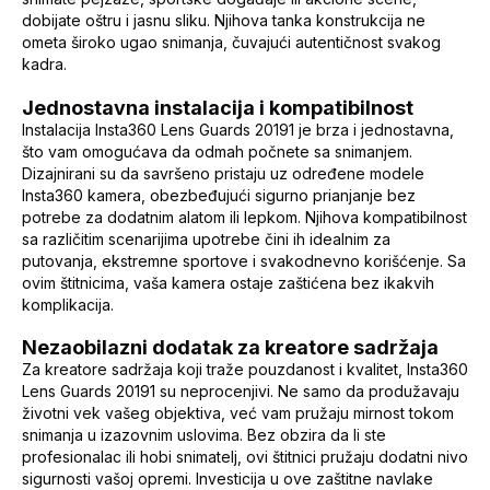
dobijate oštru i jasnu sliku. Njihova tanka konstrukcija ne
ometa široko ugao snimanja, čuvajući autentičnost svakog
kadra.
Jednostavna instalacija i kompatibilnost
Instalacija Insta360 Lens Guards 20191 je brza i jednostavna,
što vam omogućava da odmah počnete sa snimanjem.
Dizajnirani su da savršeno pristaju uz određene modele
Insta360 kamera, obezbeđujući sigurno prianjanje bez
potrebe za dodatnim alatom ili lepkom. Njihova kompatibilnost
sa različitim scenarijima upotrebe čini ih idealnim za
putovanja, ekstremne sportove i svakodnevno korišćenje. Sa
ovim štitnicima, vaša kamera ostaje zaštićena bez ikakvih
komplikacija.
Nezaobilazni dodatak za kreatore sadržaja
Za kreatore sadržaja koji traže pouzdanost i kvalitet, Insta360
Lens Guards 20191 su neprocenjivi. Ne samo da produžavaju
životni vek vašeg objektiva, već vam pružaju mirnost tokom
snimanja u izazovnim uslovima. Bez obzira da li ste
profesionalac ili hobi snimatelj, ovi štitnici pružaju dodatni nivo
sigurnosti vašoj opremi. Investicija u ove zaštitne navlake