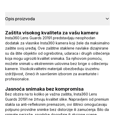
Opis proizvoda
Zaštita visokog kvaliteta za vašu kameru
Insta360 Lens Guards 20191 predstavljaju neophodan
dodatak za vlasnike Insta360 kamera koji žele da maksimalno
zaštite svoj uređaj. Ove zaštitne staklene navlake dizajnirane
su da štite objektiv od ogrebotina, udaraca i drugih oštećenja
koja mogu ugroziti kvalitet snimaka. Sa njihovom pomoću,
možete snimati u ekstremnim uslovima bez brige o oštećenju
kamere. Visokokvalitetni materijali obezbeđuju izuzetnu
izdržljivost, čineći ih savršenim izborom za avanturiste i
profesionalce.
Jasnoća snimaka bez kompromisa
Bez obzira na to koliko je važna zaštita, Insta360 Lens
Guards 20191 ne žrtvuju kvalitet slike. Napravljeni od premium
stakla sa anti-refleksnim premazom, ovi štitnici omogućavaju
potpuno providne snimke bez distorzije ili zamućenja. Bilo da
snimate pejzaže, sportske događaje ili akcione scene,