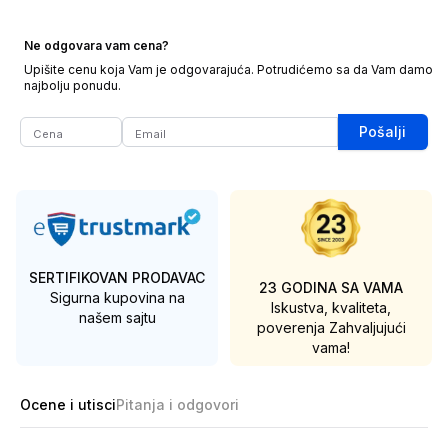
Ne odgovara vam cena?
Upišite cenu koja Vam je odgovarajuća. Potrudićemo sa da Vam damo
najbolju ponudu.
Pošalji
SERTIFIKOVAN PRODAVAC
23 GODINA SA VAMA
Sigurna kupovina na
Iskustva, kvaliteta,
našem sajtu
poverenja
Zahvaljujući
vama!
Ocene i utisci
Pitanja i odgovori