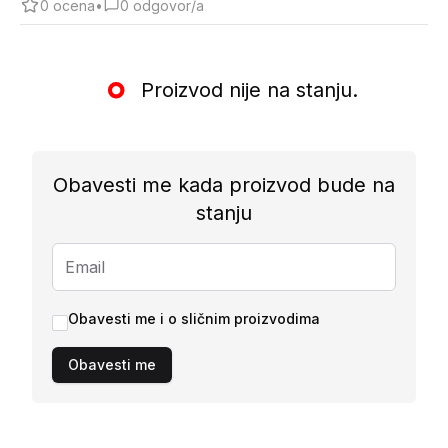
0
ocena
•
0
odgovor/a
Proizvod nije na stanju.
Obavesti me kada proizvod bude na
stanju
Obavesti me i o sličnim proizvodima
Obavesti me