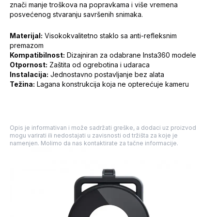
znači manje troškova na popravkama i više vremena
posvećenog stvaranju savršenih snimaka.
Materijal:
Visokokvalitetno staklo sa anti-refleksnim
premazom
Kompatibilnost:
Dizajniran za odabrane Insta360 modele
Otpornost:
Zaštita od ogrebotina i udaraca
Instalacija:
Jednostavno postavljanje bez alata
Težina:
Lagana konstrukcija koja ne opterećuje kameru
Opis je informativan i može sadržati greške, a dodaci uz proizvod
mogu varirati ili nedostajati u zavisnosti od tržišta za koje je
namenjen. Molimo da nas kontaktirate za tačne informacije.