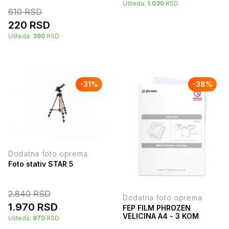
Ušteda:
1.030
RSD
610
RSD
220
RSD
Ušteda:
390
RSD
-
31
%
-
38
%
Dodatna foto oprema
Foto stativ STAR 5
2.840
RSD
Dodatna foto oprema
1.970
RSD
FEP FILM PHROZEN
VELICINA A4 - 3 KOM
Ušteda:
870
RSD