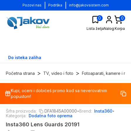
|
|
Pozovi nas
Podrška
info@jakovsistem.com
0
0
Lista želja
Nalog
Korpa
Do isteka zaliha
>
>
Početna strana
TV, video i foto
Fotoaparati, kamere i ram
Kupi, oceni i dobićeš promo kod sa neverovatnim
-
23
%
popustom!
Šifra proizvoda:
DFA1845A00000
•
Brend:
Insta360
•
Kategorija:
Dodatna foto oprema
Insta360 Lens Guards 20191