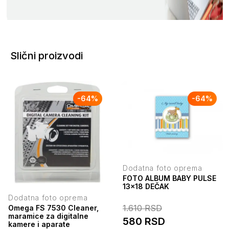
Slični proizvodi
-
64
%
-
64
%
Dodatna foto oprema
FOTO ALBUM BABY PULSE
13x18 DEČAK
Dodatna foto oprema
1.610
RSD
Omega FS 7530 Cleaner,
maramice za digitalne
580
RSD
kamere i aparate