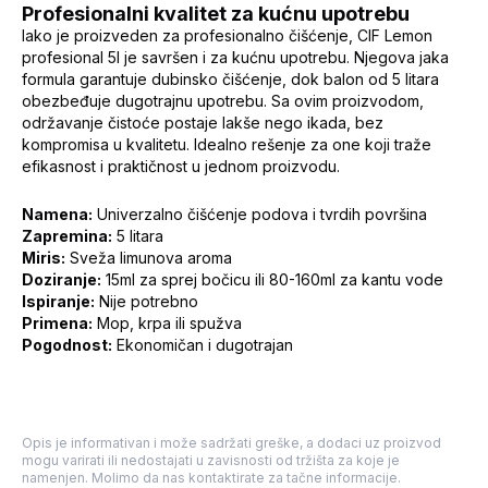
Profesionalni kvalitet za kućnu upotrebu
Iako je proizveden za profesionalno čišćenje, CIF Lemon
profesional 5l je savršen i za kućnu upotrebu. Njegova jaka
formula garantuje dubinsko čišćenje, dok balon od 5 litara
obezbeđuje dugotrajnu upotrebu. Sa ovim proizvodom,
održavanje čistoće postaje lakše nego ikada, bez
kompromisa u kvalitetu. Idealno rešenje za one koji traže
efikasnost i praktičnost u jednom proizvodu.
Namena:
Univerzalno čišćenje podova i tvrdih površina
Zapremina:
5 litara
Miris:
Sveža limunova aroma
Doziranje:
15ml za sprej bočicu ili 80-160ml za kantu vode
Ispiranje:
Nije potrebno
Primena:
Mop, krpa ili spužva
Pogodnost:
Ekonomičan i dugotrajan
Opis je informativan i može sadržati greške, a dodaci uz proizvod
mogu varirati ili nedostajati u zavisnosti od tržišta za koje je
namenjen. Molimo da nas kontaktirate za tačne informacije.