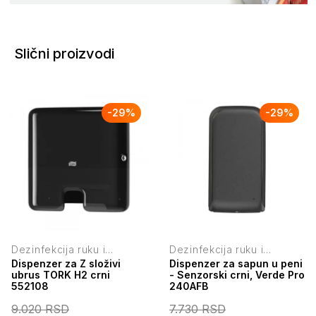
Slični proizvodi
-
29
%
-
29
%
Dezinfekcija ruku i
Dezinfekcija ruku i
higijenski držači
higijenski držači
Dispenzer za Z složivi
Dispenzer za sapun u peni
ubrus TORK H2 crni
- Senzorski crni, Verde Pro
552108
240AFB
9.020
RSD
7.730
RSD