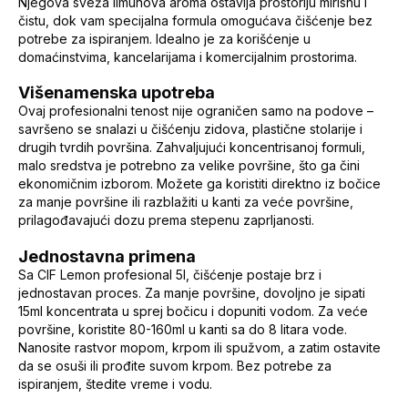
Njegova sveža limunova aroma ostavlja prostoriju mirisnu i
čistu, dok vam specijalna formula omogućava čišćenje bez
potrebe za ispiranjem. Idealno je za korišćenje u
domaćinstvima, kancelarijama i komercijalnim prostorima.
Višenamenska upotreba
Ovaj profesionalni tenost nije ograničen samo na podove –
savršeno se snalazi u čišćenju zidova, plastične stolarije i
drugih tvrdih površina. Zahvaljujući koncentrisanoj formuli,
malo sredstva je potrebno za velike površine, što ga čini
ekonomičnim izborom. Možete ga koristiti direktno iz bočice
za manje površine ili razblažiti u kanti za veće površine,
prilagođavajući dozu prema stepenu zaprljanosti.
Jednostavna primena
Sa CIF Lemon profesional 5l, čišćenje postaje brz i
jednostavan proces. Za manje površine, dovoljno je sipati
15ml koncentrata u sprej bočicu i dopuniti vodom. Za veće
površine, koristite 80-160ml u kanti sa do 8 litara vode.
Nanosite rastvor mopom, krpom ili spužvom, a zatim ostavite
da se osuši ili prođite suvom krpom. Bez potrebe za
ispiranjem, štedite vreme i vodu.