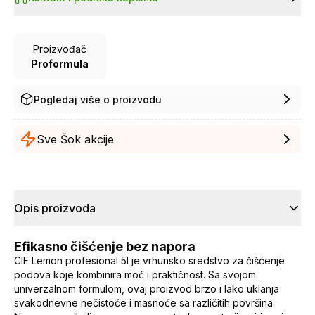
Proizvođač
Proformula
Pogledaj više o proizvodu
Sve Šok akcije
Opis proizvoda
Efikasno čišćenje bez napora
CIF Lemon profesional 5l je vrhunsko sredstvo za čišćenje
podova koje kombinira moć i praktičnost. Sa svojom
univerzalnom formulom, ovaj proizvod brzo i lako uklanja
svakodnevne nečistoće i masnoće sa različitih površina.