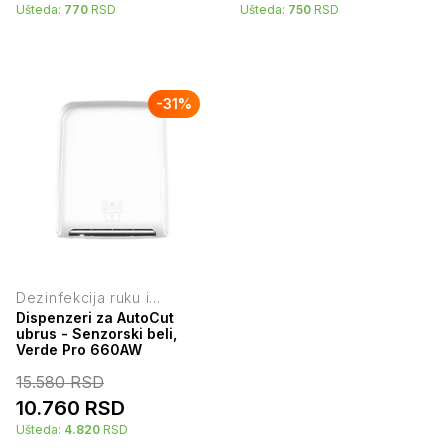
Ušteda:
770
RSD
Ušteda:
750
RSD
-
31
%
Dezinfekcija ruku i
higijenski držači
Dispenzeri za AutoCut
ubrus - Senzorski beli,
Verde Pro 660AW
15.580
RSD
10.760
RSD
Ušteda:
4.820
RSD