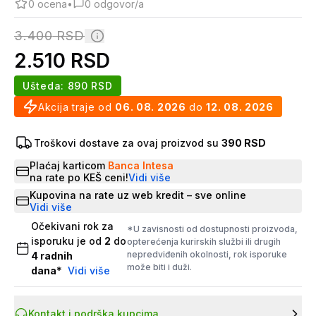
0
ocena
•
0
odgovor/a
3.400
RSD
2.510
RSD
Ušteda:
890
RSD
Akcija traje od
06. 08. 2026
do
12. 08. 2026
Troškovi dostave za ovaj proizvod su
390 RSD
Plaćaj karticom
Banca Intesa
na rate po KEŠ ceni!
Vidi više
Kupovina na rate uz web kredit – sve online
Vidi više
Očekivani rok za
*U zavisnosti od dostupnosti proizvoda,
isporuku je od
2
do
opterećenja kurirskih službi ili drugih
nepredviđenih okolnosti, rok isporuke
4
radnih
može biti i duži.
dana
*
Vidi više
Kontakt i podrška kupcima