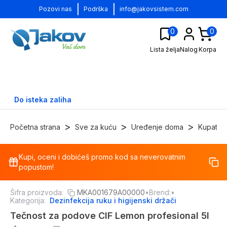
|
|
Pozovi nas
Podrška
info@jakovsistem.com
0
0
Lista želja
Nalog
Korpa
Do isteka zaliha
>
>
>
Početna strana
Sve za kuću
Uređenje doma
Kupatilo
Kupi, oceni i dobićeš promo kod sa neverovatnim
-
26
%
popustom!
Šifra proizvoda:
MKA001679A00000
•
Brend:
•
Kategorija:
Dezinfekcija ruku i higijenski držači
Tečnost za podove CIF Lemon profesional 5l