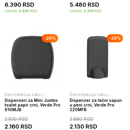
6.390
RSD
5.480
RSD
Ušteda:
2.630
RSD
Ušteda:
2.250
RSD
-
26
%
-
26
%
Dezinfekcija ruku i
Dezinfekcija ruku i
higijenski držači
higijenski držači
Dispenzeri za Mini Jumbo
Dispenzer za tečni sapun
toalet papir crni, Verde Pro
u peni crni, Verde Pro
610MJB
220MFB
2.930
RSD
2.880
RSD
2.160
RSD
2.130
RSD