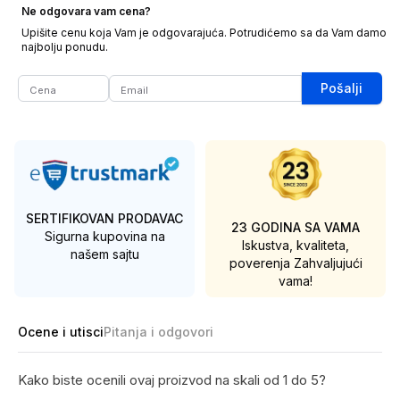
Ne odgovara vam cena?
Upišite cenu koja Vam je odgovarajuća. Potrudićemo sa da Vam damo
najbolju ponudu.
Pošalji
SERTIFIKOVAN PRODAVAC
23 GODINA SA VAMA
Sigurna kupovina na
Iskustva, kvaliteta,
našem sajtu
poverenja
Zahvaljujući
vama!
Ocene i utisci
Pitanja i odgovori
Kako biste ocenili ovaj proizvod na skali od 1 do 5?