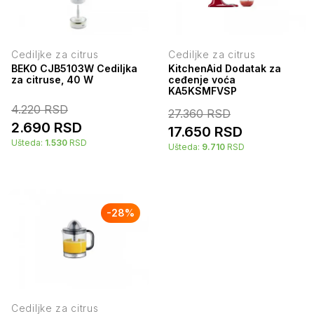
Cediljke za citrus
Cediljke za citrus
BEKO CJB5103W Cediljka
KitchenAid Dodatak za
za citruse, 40 W
ceđenje voća
KA5KSMFVSP
4.220
RSD
27.360
RSD
2.690
RSD
17.650
RSD
Ušteda:
1.530
RSD
Ušteda:
9.710
RSD
-
28
%
Cediljke za citrus