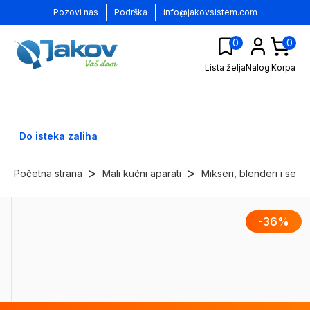
|
|
Pozovi nas
Podrška
info@jakovsistem.com
0
0
Lista želja
Nalog
Korpa
Do isteka zaliha
>
>
Početna strana
Mali kućni aparati
Mikseri, blenderi i seck
-
36
%