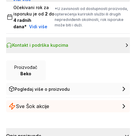
Očekivani rok za
*U zavisnosti od dostupnosti proizvoda,
isporuku je od
2
do
opterećenja kurirskih službi ili drugih
nepredviđenih okolnosti, rok isporuke
4
radnih
može biti i duži.
dana
*
Vidi više
Kontakt i podrška kupcima
Proizvođač
Beko
Pogledaj više o proizvodu
Sve Šok akcije