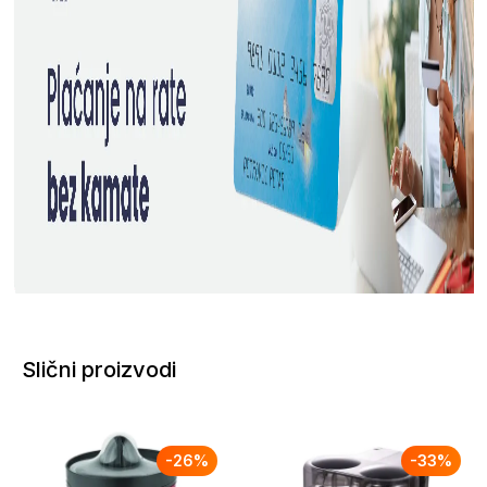
Slični proizvodi
-
26
%
-
33
%