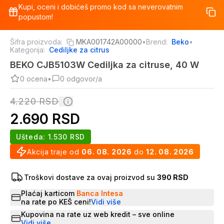
Kupi, oceni i dobićeš promo kod sa neverovatnim
popustom!
Šifra proizvoda:
MKA001742A00000
•
Brend:
Beko
•
Kategorija:
Cediljke za citrus
BEKO CJB5103W Cediljka za citruse, 40 W
0
ocena
•
0
odgovor/a
4.220
RSD
2.690
RSD
Ušteda:
1.530
RSD
Akcija traje od
06. 08. 2026
do
12. 08. 2026
Troškovi dostave za ovaj proizvod su
390 RSD
Plaćaj karticom
Banca Intesa
na rate po KEŠ ceni!
Vidi više
Kupovina na rate uz web kredit – sve online
Vidi više