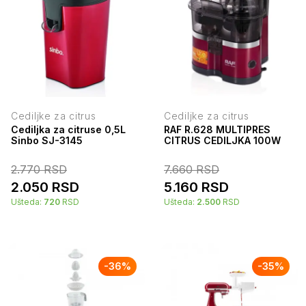
Cediljke za citrus
Cediljke za citrus
Cediljka za citruse 0,5L
RAF R.628 MULTIPRES
Sinbo SJ-3145
CITRUS CEDILJKA 100W
2.770
RSD
7.660
RSD
2.050
RSD
5.160
RSD
Ušteda:
720
RSD
Ušteda:
2.500
RSD
-
36
%
-
35
%