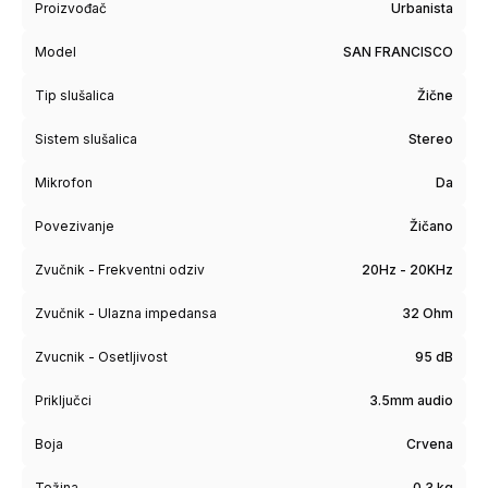
Proizvođač
Urbanista
Model
SAN FRANCISCO
Tip slušalica
Žične
Sistem slušalica
Stereo
Mikrofon
Da
Povezivanje
Žičano
Zvučnik - Frekventni odziv
20Hz - 20KHz
Zvučnik - Ulazna impedansa
32 Ohm
Zvucnik - Osetljivost
95 dB
Priključci
3.5mm audio
Boja
Crvena
Težina
0.3 kg