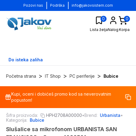
|
|
Pozovi nas
Podrška
info@jakovsistem.com
0
0
Lista želja
Nalog
Korpa
Do isteka zaliha
>
>
>
Početna strana
IT Shop
PC periferije
Bubice
Kupi, oceni i dobićeš promo kod sa neverovatnim
-
29
%
popustom!
Šifra proizvoda:
HPH2708A00000
•
Brend:
Urbanista
•
Kategorija:
Bubice
Slušalice sa mikrofonom URBANISTA SAN