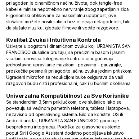
prilagođen je dinamičnom načinu života, dok tangle-free
kabel eliminiše nepotrebno nerviranje zbog zapetljanih žica.
Ergonomski oblikovane za maksimalnu udobnost, ove
slušalice možete nositi satima bez osećaja nelagodnosti, bilo
da slušate muziku, gledate filmove ili vodite razgovore.
Kvalitet Zvuka i Intuitivna Kontrola
Uživajte u bogatom i dinamičnom zvuku koji URBANISTA SAN
FRANCISCO slušalice pružaju, sa preciznim basom i jasnim
visokim tonovima. Integrisane kontrole omogućavaju
jednostavno upravljanje muzikom i pozivima – pauzirajte,
preskačite pesme ili prilagodite jačinu zvuka jednim pritiskom.
Ugrađeni mikrofon sa redukcijom buke osigurava da vaši
razgovori budu čisti i profesionalni, čak i u bučnim okolinama.
Univerzalna Kompatibilnost za Sve Korisnike
Sa standardnim 3,5mm priključkom, ove slušalice lako se
povezuju sa većinom pametnih telefona, tableta i laptopova,
nezavisno od operativnog sistema. Bilo da koristite iOS ili
Android uređaj, URBANISTA SAN FRANCISCO garantuje
besprekornu integraciju. Podrška za glasovne asistente
poput Siri i Google Assistant dodatno poboljšava iskustvo