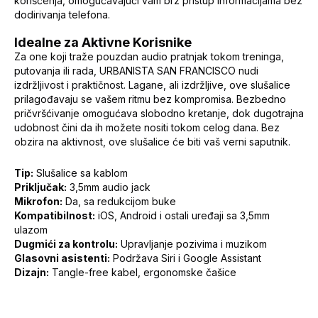
korišćenja, omogućavajući vam brz pristup informacijama bez
dodirivanja telefona.
Idealne za Aktivne Korisnike
Za one koji traže pouzdan audio pratnjak tokom treninga,
putovanja ili rada, URBANISTA SAN FRANCISCO nudi
izdržljivost i praktičnost. Lagane, ali izdržljive, ove slušalice
prilagođavaju se vašem ritmu bez kompromisa. Bezbedno
pričvršćivanje omogućava slobodno kretanje, dok dugotrajna
udobnost čini da ih možete nositi tokom celog dana. Bez
obzira na aktivnost, ove slušalice će biti vaš verni saputnik.
Tip:
Slušalice sa kablom
Priključak:
3,5mm audio jack
Mikrofon:
Da, sa redukcijom buke
Kompatibilnost:
iOS, Android i ostali uređaji sa 3,5mm
ulazom
Dugmići za kontrolu:
Upravljanje pozivima i muzikom
Glasovni asistenti:
Podržava Siri i Google Assistant
Dizajn:
Tangle-free kabel, ergonomske čašice