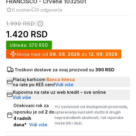
FRANCISCO - Crvene 1032501
0
ocena
•
0
odgovor/a
1.990
RSD
1.420
RSD
Ušteda:
570
RSD
Akcija traje od
06. 08. 2026
do
12. 08. 2026
Troškovi dostave za ovaj proizvod su
390 RSD
Plaćaj karticom
Banca Intesa
na rate po KEŠ ceni!
Vidi više
Kupovina na rate uz web kredit – sve online
Vidi više
Očekivani rok za
*U zavisnosti od dostupnosti proizvoda,
isporuku je od
2
do
opterećenja kurirskih službi ili drugih
nepredviđenih okolnosti, rok isporuke
4
radnih
može biti i duži.
dana
*
Vidi više