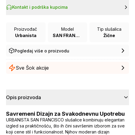
Kontakt i podrška kupcima
Proizvođač
Model
Tip slušalica
Urbanista
SAN FRANCISCO
Žične
Pogledaj više o proizvodu
Sve Šok akcije
Opis proizvoda
Savremeni Dizajn za Svakodnevnu Upotrebu
URBANISTA SAN FRANCISCO slušalice kombinuju elegantan
izgled sa praktičnošću, što ih čini savršenim izborom za sve
koji cene stil i funkcionalnost. Njihov moderan dizajn