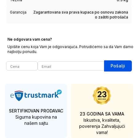
Garancija
Zagarantovana sva prava kupaca po osnovu zakona
o zaštiti potrošača
Ne odgovara vam cena?
Upišite cenu koja Vam je odgovarajuća. Potrudićemo sa da Vam damo
najbolju ponudu.
Pošalji
SERTIFIKOVAN PRODAVAC
23 GODINA SA VAMA
Sigurna kupovina na
Iskustva, kvaliteta,
našem sajtu
poverenja
Zahvaljujući
vama!