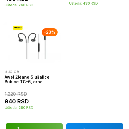
Ušteda:
430
RSD
Ušteda:
760
RSD
-
23
%
Bubice
Awei Žièane Slušalice
Bubice TC-6, crne
1.220
RSD
940
RSD
Ušteda:
280
RSD