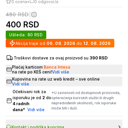
0
ocena
•
0
odgovor/a
480
RSD
400
RSD
Ušteda:
80
RSD
Akcija traje od
06. 08. 2026
do
12. 08. 2026
Troškovi dostave za ovaj proizvod su
390 RSD
Plaćaj karticom
Banca Intesa
na rate po KEŠ ceni!
Vidi više
Kupovina na rate uz web kredit – sve online
Vidi više
Očekivani rok za
*U zavisnosti od dostupnosti proizvoda,
isporuku je od
2
do
opterećenja kurirskih službi ili drugih
nepredviđenih okolnosti, rok isporuke
4
radnih
može biti i duži.
dana
*
Vidi više
Kontakt i podrška kupcima