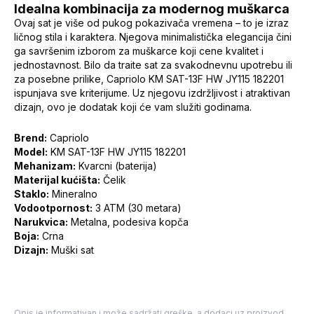
Idealna kombinacija za modernog muškarca
Ovaj sat je više od pukog pokazivača vremena – to je izraz
ličnog stila i karaktera. Njegova minimalistička elegancija čini
ga savršenim izborom za muškarce koji cene kvalitet i
jednostavnost. Bilo da traite sat za svakodnevnu upotrebu ili
za posebne prilike, Capriolo KM SAT-13F HW JY115 182201
ispunjava sve kriterijume. Uz njegovu izdržljivost i atraktivan
dizajn, ovo je dodatak koji će vam služiti godinama.
Brend:
Capriolo
Model:
KM SAT-13F HW JY115 182201
Mehanizam:
Kvarcni (baterija)
Materijal kućišta:
Čelik
Staklo:
Mineralno
Vodootpornost:
3 ATM (30 metara)
Narukvica:
Metalna, podesiva kopča
Boja:
Crna
Dizajn:
Muški sat
Opis je informativan i može sadržati greške, a dodaci uz proizvod