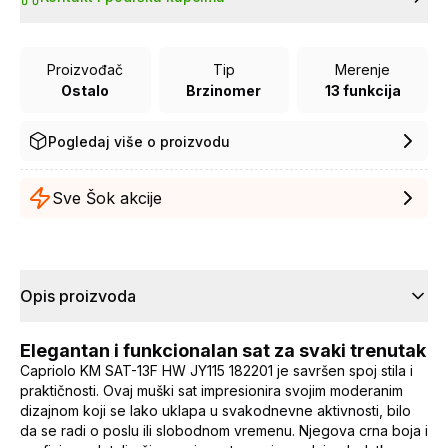
Proizvođač
Tip
Merenje
Ostalo
Brzinomer
13 funkcija
Pogledaj više o proizvodu
Sve Šok akcije
Opis proizvoda
Elegantan i funkcionalan sat za svaki trenutak
Capriolo KM SAT-13F HW JY115 182201 je savršen spoj stila i
praktičnosti. Ovaj muški sat impresionira svojim moderanim
dizajnom koji se lako uklapa u svakodnevne aktivnosti, bilo
da se radi o poslu ili slobodnom vremenu. Njegova crna boja i