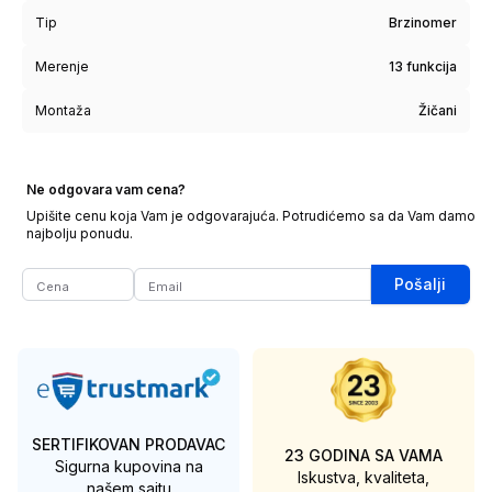
Tip
Brzinomer
Merenje
13 funkcija
Montaža
Žičani
Ne odgovara vam cena?
Upišite cenu koja Vam je odgovarajuća. Potrudićemo sa da Vam damo
najbolju ponudu.
Pošalji
SERTIFIKOVAN PRODAVAC
23 GODINA SA VAMA
Sigurna kupovina na
Iskustva, kvaliteta,
našem sajtu