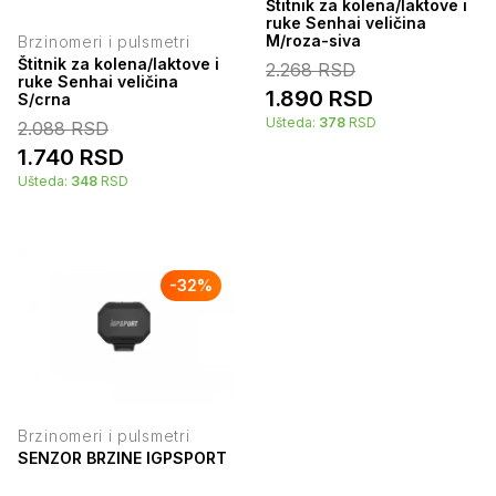
Štitnik za kolena/laktove i
ruke Senhai veličina
M/roza-siva
Brzinomeri i pulsmetri
Štitnik za kolena/laktove i
2.268
RSD
ruke Senhai veličina
1.890
RSD
S/crna
Ušteda:
378
RSD
2.088
RSD
1.740
RSD
Ušteda:
348
RSD
-
32
%
Brzinomeri i pulsmetri
SENZOR BRZINE IGPSPORT