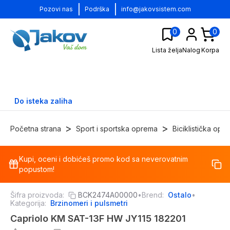
|
|
Pozovi nas
Podrška
info@jakovsistem.com
0
0
Lista želja
Nalog
Korpa
Do isteka zaliha
>
>
Početna strana
Sport i sportska oprema
Biciklistička opr
Kupi, oceni i dobićeš promo kod sa neverovatnim
-
17
%
popustom!
Šifra proizvoda:
BCK2474A00000
•
Brend:
Ostalo
•
Kategorija:
Brzinomeri i pulsmetri
Capriolo KM SAT-13F HW JY115 182201