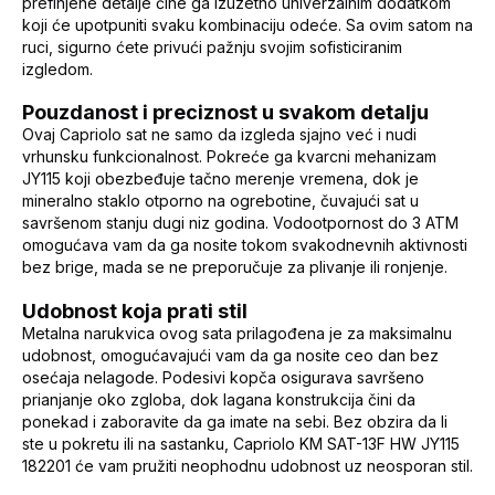
prefinjene detalje čine ga izuzetno univerzalnim dodatkom
koji će upotpuniti svaku kombinaciju odeće. Sa ovim satom na
ruci, sigurno ćete privući pažnju svojim sofisticiranim
izgledom.
Pouzdanost i preciznost u svakom detalju
Ovaj Capriolo sat ne samo da izgleda sjajno već i nudi
vrhunsku funkcionalnost. Pokreće ga kvarcni mehanizam
JY115 koji obezbeđuje tačno merenje vremena, dok je
mineralno staklo otporno na ogrebotine, čuvajući sat u
savršenom stanju dugi niz godina. Vodootpornost do 3 ATM
omogućava vam da ga nosite tokom svakodnevnih aktivnosti
bez brige, mada se ne preporučuje za plivanje ili ronjenje.
Udobnost koja prati stil
Metalna narukvica ovog sata prilagođena je za maksimalnu
udobnost, omogućavajući vam da ga nosite ceo dan bez
osećaja nelagode. Podesivi kopča osigurava savršeno
prianjanje oko zgloba, dok lagana konstrukcija čini da
ponekad i zaboravite da ga imate na sebi. Bez obzira da li
ste u pokretu ili na sastanku, Capriolo KM SAT-13F HW JY115
182201 će vam pružiti neophodnu udobnost uz neosporan stil.