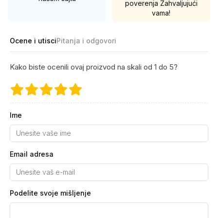
poverenja
Zahvaljujući
vama!
Ocene i utisci
Pitanja i odgovori
Kako biste ocenili ovaj proizvod na skali od 1 do 5?
Ime
Email adresa
Podelite svoje mišljenje