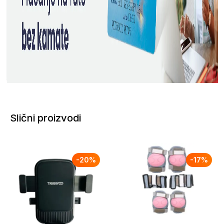
Slični proizvodi
-
20
%
-
17
%