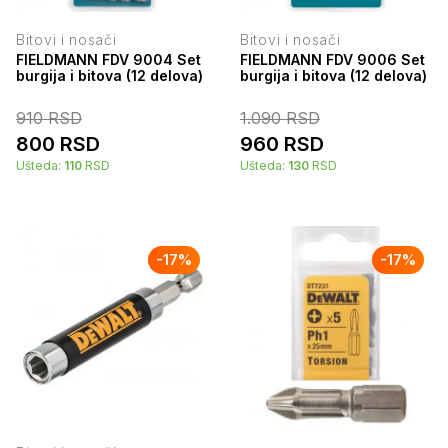
Bitovi i nosači
Bitovi i nosači
FIELDMANN FDV 9004 Set
FIELDMANN FDV 9006 Set
burgija i bitova (12 delova)
burgija i bitova (12 delova)
910
RSD
1.090
RSD
800
RSD
960
RSD
Ušteda:
110
RSD
Ušteda:
130
RSD
-
17
%
-
17
%