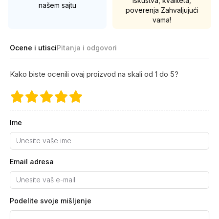
Iskustva, kvaliteta,
našem sajtu
poverenja
Zahvaljujući
vama!
Ocene i utisci
Pitanja i odgovori
Kako biste ocenili ovaj proizvod na skali od 1 do 5?
Ime
Email adresa
Podelite svoje mišljenje