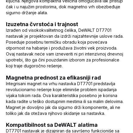
ključna. Njegova kompaktna veličina omogućava lak pristup
čak i u najužim prostorima, dok magnetno vrh obezbeđuje
sigurno držanje alata.
Izuzetna čvrstoća i trajnost
Izrađen od visokokvalitetnog čelika, DeWALT DT7701
nastavak je projektovan da izdrži najzahtevnije uslove rada.
Poseduje posebnu termičku obradu koja povećava
otpornost na habanje i produžava životni vek proizvoda.
Ovaj nastavak neće vam izneveriti ni pri intenzivnoj dnevnoj
upotrebi, što ga čini pouzdanim izborom za profesionalce
koji traje dugoročno rešenje.
Magnetna prednost za efikasniji rad
Integrisani magnet na vrhu nastavka DT7701 predstavlja
revolucionarno rešenje koje eliminiše problem ispadanja
vijaka tokom rada. Ova karakteristika posebno je korisna
kada radite u teško dostupnim mestima ili sa malim delovima.
Magnet je dovoljno jak da sigurno drži komponente, ali ne
toliko jak da otežava njihovo skidanje sa nastavka.
Kompatibilnost sa DeWALT alatima
DT7701 nastavak je dizajniran da savršeno funkcioniše sa