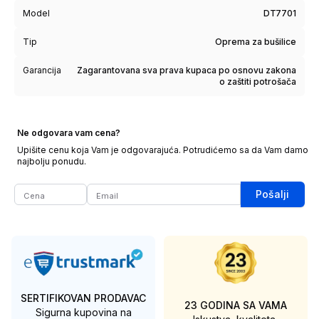
Model
DT7701
Tip
Oprema za bušilice
Garancija
Zagarantovana sva prava kupaca po osnovu zakona
o zaštiti potrošača
Ne odgovara vam cena?
Upišite cenu koja Vam je odgovarajuća. Potrudićemo sa da Vam damo
najbolju ponudu.
Pošalji
SERTIFIKOVAN PRODAVAC
23 GODINA SA VAMA
Sigurna kupovina na