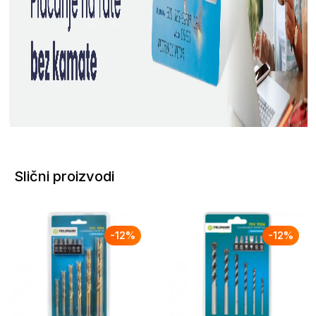
Slični proizvodi
-
12
%
-
12
%