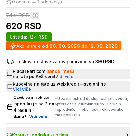
0
ocena
•
0
odgovor/a
744
RSD
620
RSD
Ušteda:
124
RSD
Akcija traje od
06. 08. 2026
do
12. 08. 2026
Troškovi dostave za ovaj proizvod su
390 RSD
Plaćaj karticom
Banca Intesa
na rate po KEŠ ceni!
Vidi više
Kupovina na rate uz web kredit – sve online
Vidi više
Očekivani rok za
*U zavisnosti od dostupnosti proizvoda,
isporuku je od
2
do
opterećenja kurirskih službi ili drugih
nepredviđenih okolnosti, rok isporuke
4
radnih
može biti i duži.
dana
*
Vidi više
Kontakt i podrška kupcima