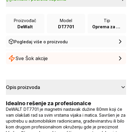
Proizvođač
Model
Tip
DeWalt
DT7701
Oprema za bušilice
Pogledaj više o proizvodu
Sve Šok akcije
Opis proizvoda
Idealno rešenje za profesionalce
DeWALT DT7701 je magnetni nastavak dužine 80mm koji će
vam olakšati rad sa svim vrstama vijaka i matica. Savršen je za
upotrebu u automobilskim radionicama, građevinarstvu ili bilo
kom drugom profesionalnom okruženju gde je preciznost