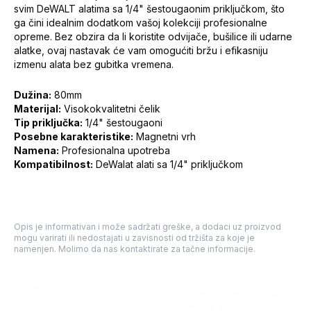
svim DeWALT alatima sa 1/4" šestougaonim priključkom, što
ga čini idealnim dodatkom vašoj kolekciji profesionalne
opreme. Bez obzira da li koristite odvijače, bušilice ili udarne
alatke, ovaj nastavak će vam omogućiti bržu i efikasniju
izmenu alata bez gubitka vremena.
Dužina:
80mm
Materijal:
Visokokvalitetni čelik
Tip priključka:
1/4" šestougaoni
Posebne karakteristike:
Magnetni vrh
Namena:
Profesionalna upotreba
Kompatibilnost:
DeWalat alati sa 1/4" priključkom
Opis je informativan i može sadržati greške, a dodaci uz proizvod
mogu varirati ili nedostajati u zavisnosti od tržišta za koje je
namenjen. Molimo da nas kontaktirate za tačne informacije.