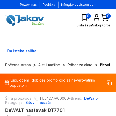
|
|
Pozovi nas
Podrška
info@jakovsistem.com
0
0
Lista želja
Nalog
Korpa
Do isteka zaliha
>
>
>
Početna strana
Alati i mašine
Pribor za alate
Bitovi i 
Kupi, oceni i dobićeš promo kod sa neverovatnim
-
17
%
popustom!
Šifra proizvoda:
TUL4277A00000
•
Brend:
DeWalt
•
Kategorija:
Bitovi i nosači
DeWALT nastavak DT7701