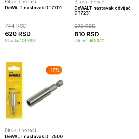
Bitovi i nosači
Bitovi i nosači
DeWALT nastavak DT7701
DeWALT nastavak odvijač
DT7231
744
RSD
972
RSD
620
RSD
810
RSD
Ušteda:
124
RSD
Ušteda:
162
RSD
-
17
%
Bitovi i nosači
DeWALT nastavak DT7500