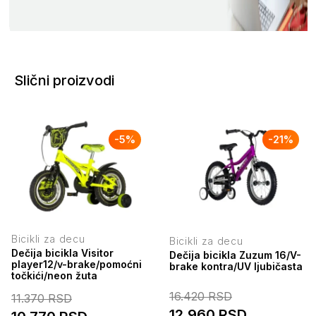
Slični proizvodi
-
5
%
-
21
%
Bicikli za decu
Bicikli za decu
Dečija bicikla Visitor
Dečija bicikla Zuzum 16/V-
player12/v-brake/pomoćni
brake kontra/UV ljubičasta
točkići/neon žuta
16.420
RSD
11.370
RSD
12.960
RSD