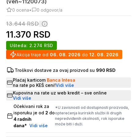
(ven~1120073)
0
ocena
•
0
odgovor/a
13.644
RSD
11.370
RSD
Ušteda:
2.274
RSD
Akcija traje od
06. 08. 2026
do
12. 08. 2026
Troškovi dostave za ovaj proizvod su
990 RSD
Plaćaj karticom
Banca Intesa
na rate po KEŠ ceni!
Vidi više
Kupovina na rate uz web kredit – sve online
Vidi više
Očekivani rok za
*U zavisnosti od dostupnosti proizvoda,
isporuku je od
2
do
opterećenja kurirskih službi ili drugih
nepredviđenih okolnosti, rok isporuke
4
radnih
može biti i duži.
dana
*
Vidi više