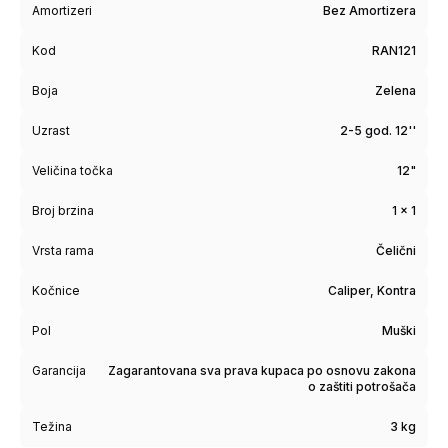
Amortizeri
Bez Amortizera
Kod
RAN121
Boja
Zelena
Uzrast
2-5 god. 12''
Veličina točka
12"
Broj brzina
1 x 1
Vrsta rama
Čelični
Kočnice
Caliper, Kontra
Pol
Muški
Garancija
Zagarantovana sva prava kupaca po osnovu zakona
o zaštiti potrošača
Težina
3 kg