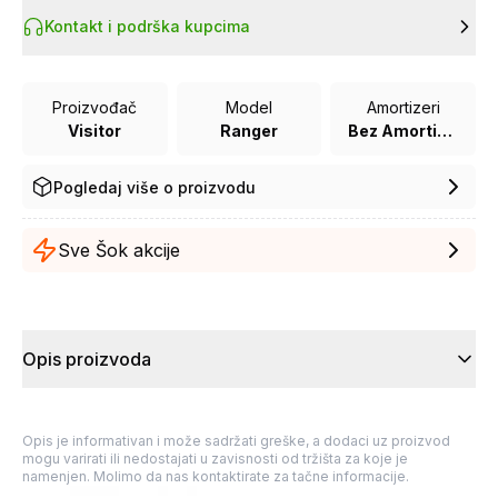
Kontakt i podrška kupcima
Proizvođač
Model
Amortizeri
Visitor
Ranger
Bez Amortizera
Pogledaj više o proizvodu
Sve Šok akcije
Opis proizvoda
Opis je informativan i može sadržati greške, a dodaci uz proizvod
mogu varirati ili nedostajati u zavisnosti od tržišta za koje je
namenjen. Molimo da nas kontaktirate za tačne informacije.