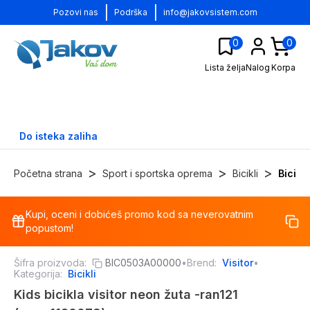
|
|
Pozovi nas
Podrška
info@jakovsistem.com
0
0
Lista želja
Nalog
Korpa
Do isteka zaliha
>
>
>
Početna strana
Sport i sportska oprema
Bicikli
Bicikl
Kupi, oceni i dobićeš promo kod sa neverovatnim
-
17
%
popustom!
Šifra proizvoda:
BIC0503A00000
•
Brend:
Visitor
•
Kategorija:
Bicikli
Kids bicikla visitor neon žuta -ran121