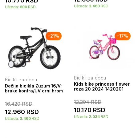
10.770
RSD
Ušteda:
3.460
RSD
Ušteda:
600
RSD
-
21
%
-
17
%
Bicikli za decu
Bicikli za decu
Kids bike princess flower
Dečija bicikla Zuzum 16/V-
roza 20 2024 1420201
brake kontra/UV crni hrom
12.204
RSD
16.420
RSD
10.170
RSD
12.960
RSD
Ušteda:
2.034
RSD
Ušteda:
3.460
RSD