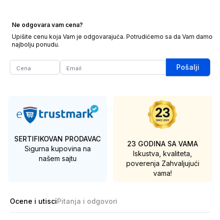
Ne odgovara vam cena?
Upišite cenu koja Vam je odgovarajuća. Potrudićemo sa da Vam damo
najbolju ponudu.
Pošalji
SERTIFIKOVAN PRODAVAC
23 GODINA SA VAMA
Sigurna kupovina na
Iskustva, kvaliteta,
našem sajtu
poverenja
Zahvaljujući
vama!
Ocene i utisci
Pitanja i odgovori