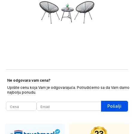
Ne odgovara vam cena?
Upišite cenu koja Vam je odgovarajuća. Potrudićemo sa da Vam damo
najbolju ponudu.
Pošalji