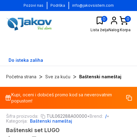
|
|
Pozovi nas
Podrška
info@jakovsistem.com
0
0
Lista želja
Nalog
Korpa
Do isteka zaliha
>
>
Početna strana
Sve za kuću
Baštenski nameštaj
Kupi, oceni i dobićeš promo kod sa neverovatnim
-
27
%
popustom!
Šifra proizvoda:
TUL062288A00000
•
Brend:
/
•
Kategorija:
Baštenski nameštaj
Baštenski set LUGO