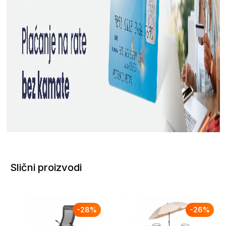
Slični proizvodi
-
28
%
-
26
%