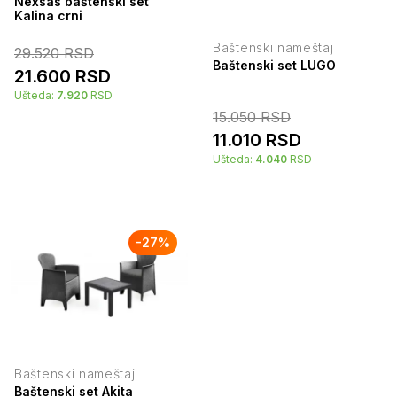
Nexsas baštenski set
Kalina crni
Baštenski nameštaj
29.520
RSD
Baštenski set LUGO
21.600
RSD
Ušteda:
7.920
RSD
15.050
RSD
11.010
RSD
Ušteda:
4.040
RSD
-
27
%
Baštenski nameštaj
Baštenski set Akita