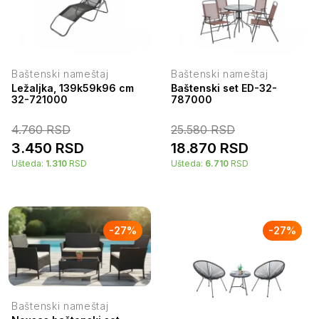
Baštenski nameštaj
Baštenski nameštaj
Ležaljka, 139k59k96 cm
Baštenski set ED-32-
32-721000
787000
4.760
RSD
25.580
RSD
3.450
RSD
18.870
RSD
Ušteda:
1.310
RSD
Ušteda:
6.710
RSD
-
27
%
-
27
%
Baštenski nameštaj