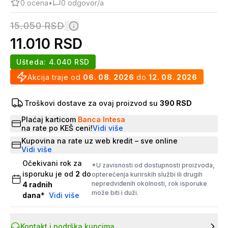
0
ocena
•
0
odgovor/a
15.050
RSD
11.010
RSD
Ušteda:
4.040
RSD
Akcija traje od
06. 08. 2026
do
12. 08. 2026
Troškovi dostave za ovaj proizvod su
390 RSD
Plaćaj karticom
Banca Intesa
na rate po KEŠ ceni!
Vidi više
Kupovina na rate uz web kredit – sve online
Vidi više
Očekivani rok za
*U zavisnosti od dostupnosti proizvoda,
isporuku je od
2
do
opterećenja kurirskih službi ili drugih
nepredviđenih okolnosti, rok isporuke
4
radnih
može biti i duži.
dana
*
Vidi više
Kontakt i podrška kupcima