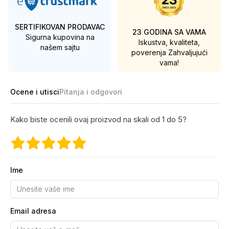
SERTIFIKOVAN PRODAVAC
23 GODINA SA VAMA
Sigurna kupovina na
Iskustva, kvaliteta,
našem sajtu
poverenja
Zahvaljujući
vama!
Ocene i utisci
Pitanja i odgovori
Kako biste ocenili ovaj proizvod na skali od 1 do 5?
Ime
Email adresa