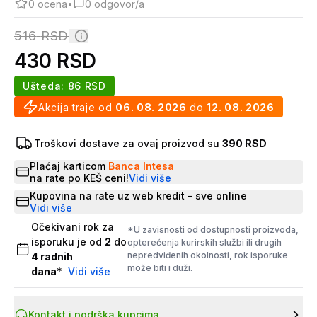
0
ocena
•
0
odgovor/a
516
RSD
430
RSD
Ušteda:
86
RSD
Akcija traje od
06. 08. 2026
do
12. 08. 2026
Troškovi dostave za ovaj proizvod su
390 RSD
Plaćaj karticom
Banca Intesa
na rate po KEŠ ceni!
Vidi više
Kupovina na rate uz web kredit – sve online
Vidi više
Očekivani rok za
*U zavisnosti od dostupnosti proizvoda,
isporuku je od
2
do
opterećenja kurirskih službi ili drugih
nepredviđenih okolnosti, rok isporuke
4
radnih
može biti i duži.
dana
*
Vidi više
Kontakt i podrška kupcima