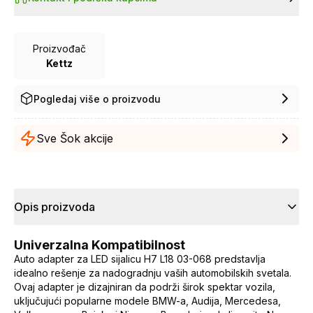
Proizvođač
Kettz
Pogledaj više o proizvodu
Sve Šok akcije
Opis proizvoda
Univerzalna Kompatibilnost
Auto adapter za LED sijalicu H7 L18 03-068 predstavlja
idealno rešenje za nadogradnju vaših automobilskih svetala.
Ovaj adapter je dizajniran da podrži širok spektar vozila,
uključujući popularne modele BMW-a, Audija, Mercedesa,