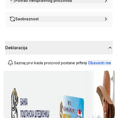
Povrati neispravnog proizovda
Saobraznost
Deklaracija
Saznaj prvi kada proizvod postane jeftiniji
Obavesti me