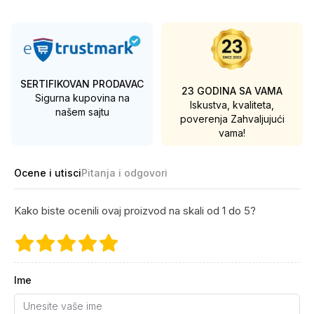
SERTIFIKOVAN PRODAVAC
23 GODINA SA VAMA
Sigurna kupovina na
Iskustva, kvaliteta,
našem sajtu
poverenja
Zahvaljujući
vama!
Ocene i utisci
Pitanja i odgovori
Kako biste ocenili ovaj proizvod na skali od 1 do 5?
Ime