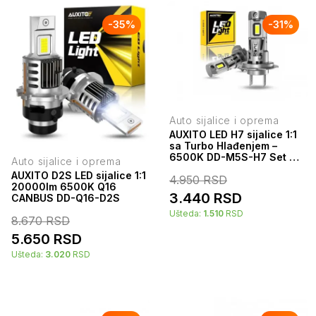
-
35
%
-
31
%
Auto sijalice i oprema
AUXITO LED H7 sijalice 1:1
sa Turbo Hlađenjem –
6500K DD-M5S-H7 Set 2
Auto sijalice i oprema
kom
AUXITO D2S LED sijalice 1:1
4.950
RSD
20000lm 6500K Q16
3.440
RSD
CANBUS DD-Q16-D2S
Ušteda:
1.510
RSD
8.670
RSD
5.650
RSD
Ušteda:
3.020
RSD