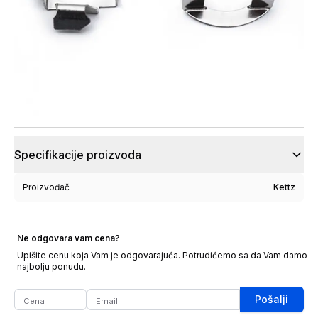
Specifikacije proizvoda
Proizvođač
Kettz
Ne odgovara vam cena?
Upišite cenu koja Vam je odgovarajuća. Potrudićemo sa da Vam damo
najbolju ponudu.
Pošalji