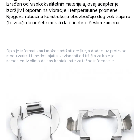
Izrađen od visokokvalitetnih materijala, ovaj adapter je
izdržljiv i otporan na vibracije i temperaturne promene.
Njegova robustna konstrukcija obezbeđuje dug vek trajanja,
što znači da nećete morati da brinete o čestim zamena
Opis je informativan i može sadržati greške, a dodaci uz proizvod
mogu varirati ili nedostajati u zavisnosti od tržišta za koje je
namenjen. Molimo da nas kontaktirate za tačne informacije.