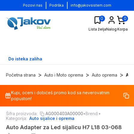
|
|
Pozovi nas
Podrška
info@jakovsistem.com
0
0
Lista želja
Nalog
Korpa
Do isteka zaliha
>
>
>
Početna strana
Auto i Moto oprema
Auto oprema
Aut
Kupi, oceni i dobićeš promo kod sa neverovatnim
-
17
%
popustom!
Šifra proizvoda:
AG000403A00000
•
Brend:
•
Kategorija:
Auto sijalice i oprema
Auto Adapter za Led sijalicu H7 L18 03-068