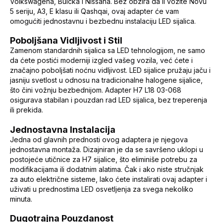
Volkswagena, Buicka i Nissana. Bez obzira da li vozite Novu
5 seriju, A3, E klasu ili Qashqai, ovaj adapter će vam
omogućiti jednostavnu i bezbednu instalaciju LED sijalica.
Poboljšana Vidljivost i Stil
Zamenom standardnih sijalica sa LED tehnologijom, ne samo
da ćete postići moderniji izgled vašeg vozila, već ćete i
značajno poboljšati noćnu vidljivost. LED sijalice pružaju jaču i
jasniju svetlost u odnosu na tradicionalne halogene sijalice,
što čini vožnju bezbednijom. Adapter H7 L18 03-068
osigurava stabilan i pouzdan rad LED sijalica, bez treperenja
ili prekida.
Jednostavna Instalacija
Jedna od glavnih prednosti ovog adaptera je njegova
jednostavna montaža. Dizajniran je da se savršeno uklopi u
postojeće utičnice za H7 sijalice, što eliminiše potrebu za
modifikacijama ili dodatnim alatima. Čak i ako niste stručnjak
za auto električne sisteme, lako ćete instalirati ovaj adapter i
uživati u prednostima LED osvetljenja za svega nekoliko
minuta.
Dugotrajna Pouzdanost