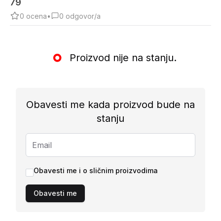
79
0
ocena
•
0
odgovor/a
Proizvod nije na stanju.
Obavesti me kada proizvod bude na
stanju
Obavesti me i o sličnim proizvodima
Obavesti me