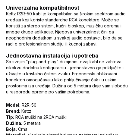
Univerzalna kompatibilnost
Kettz R2R-50 kabl je kompatibilan sa širokim spektrom audio
uređaja koji koriste standardne RCA konektore. Može se
koristiti za stereo sistem, kućni bioskop, muzičku opremu i
mnoge druge aplikacije. Njegova univerzalnost čini ga
neophodnim dodatkom u svakoj audio postavci, bilo da se
radi o profesionalnom studiju ili kućnoj zabavi.
Jednostavna instalacija i upotreba
Sa svojim "plug-and-play" dizajnom, ovaj kabl ne zahteva
nikakvu dodatnu konfiguraciju - jednostavno ga priključite i
uživajte u kristalno čistom zvuku. Ergonomski oblikovani
konektori omogućavaju lako priključivanje čak i u uskim
prostorima iza uređaja. Dužina od 5 metara daje vam slobodu
u rasporedu opreme po vašim potrebama.
Model:
R2R-50
Brend:
Kettz
Tip:
RCA muški na 2RCA muški
Dužina:
5 metara
Boja:
Crna