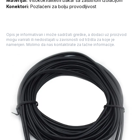
Materijal:
Visokokvalitetni bakar sa zaštitnom izolacijom
Konektori:
Pozlaćeni za bolju provodljivost
Opis je informativan i može sadržati greške, a dodaci uz proizvod
mogu varirati ili nedostajati u zavisnosti od tržišta za koje je
namenjen. Molimo da nas kontaktirate za tačne informacije.