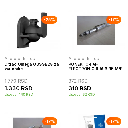
-
25
%
-
17
%
Audio priključci
Audio priključci
Drzac Omega OUSSB28 za
KONEKTOR M-
zvucnike
ELECTRONIC RJA 6.35 M/F
1.770
RSD
372
RSD
1.330
RSD
310
RSD
Ušteda:
440
RSD
Ušteda:
62
RSD
-
17
%
-
17
%