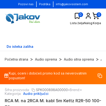
|
|
Pozovi nas
Podrška
info@jakovsistem.com
0
0
Lista želja
Nalog
Korpa
Do isteka zaliha
>
>
>
Početna strana
Audio oprema
Audio sitna oprema
Aud
Kupi, oceni i dobićeš promo kod sa neverovatnim
-
17
%
popustom!
Šifra proizvoda:
SPK000898A00000
•
Brend:
•
Kategorija:
Audio priključci
RCA M. na 2RCA M. kabl 5m Kettz R2R-50 100-