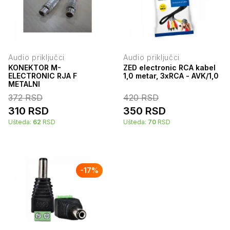
Audio priključci
Audio priključci
KONEKTOR M-
ZED electronic RCA kabel
ELECTRONIC RJA F
1,0 metar, 3xRCA - AVK/1,0
METALNI
372
RSD
420
RSD
310
RSD
350
RSD
Ušteda:
62
RSD
Ušteda:
70
RSD
-
17
%