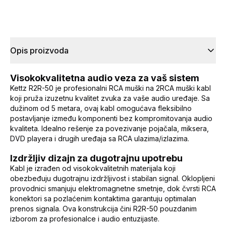
Opis proizvoda
Visokokvalitetna audio veza za vaš sistem
Kettz R2R-50 je profesionalni RCA muški na 2RCA muški kabl
koji pruža izuzetnu kvalitet zvuka za vaše audio uređaje. Sa
dužinom od 5 metara, ovaj kabl omogućava fleksibilno
postavljanje između komponenti bez kompromitovanja audio
kvaliteta. Idealno rešenje za povezivanje pojačala, miksera,
DVD playera i drugih uređaja sa RCA ulazima/izlazima.
Izdržljiv dizajn za dugotrajnu upotrebu
Kabl je izrađen od visokokvalitetnih materijala koji
obezbeđuju dugotrajnu izdržljivost i stabilan signal. Oklopljeni
provodnici smanjuju elektromagnetne smetnje, dok čvrsti RCA
konektori sa pozlaćenim kontaktima garantuju optimalan
prenos signala. Ova konstrukcija čini R2R-50 pouzdanim
izborom za profesionalce i audio entuzijaste.