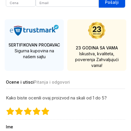
Pošalji
SERTIFIKOVAN PRODAVAC
23 GODINA SA VAMA
Sigurna kupovina na
Iskustva, kvaliteta,
našem sajtu
poverenja
Zahvaljujući
vama!
Ocene i utisci
Pitanja i odgovori
Kako biste ocenili ovaj proizvod na skali od 1 do 5?
Ime