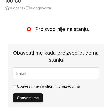
100-80
0
ocena
•
0
odgovor/a
Proizvod nije na stanju.
Obavesti me kada proizvod bude na
stanju
Obavesti me i o sličnim proizvodima
Obavesti me