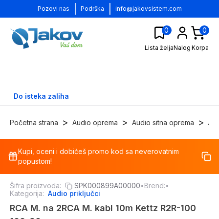
|
|
Pozovi nas
Podrška
info@jakovsistem.com
0
0
Lista želja
Nalog
Korpa
Do isteka zaliha
>
>
>
Početna strana
Audio oprema
Audio sitna oprema
Aud
Kupi, oceni i dobićeš promo kod sa neverovatnim
-
17
%
popustom!
Šifra proizvoda:
SPK000899A00000
•
Brend:
•
Kategorija:
Audio priključci
RCA M. na 2RCA M. kabl 10m Kettz R2R-100