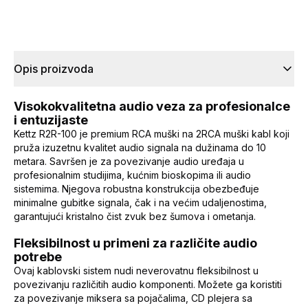
Opis proizvoda
Visokokvalitetna audio veza za profesionalce
i entuzijaste
Kettz R2R-100 je premium RCA muški na 2RCA muški kabl koji
pruža izuzetnu kvalitet audio signala na dužinama do 10
metara. Savršen je za povezivanje audio uređaja u
profesionalnim studijima, kućnim bioskopima ili audio
sistemima. Njegova robustna konstrukcija obezbeđuje
minimalne gubitke signala, čak i na većim udaljenostima,
garantujući kristalno čist zvuk bez šumova i ometanja.
Fleksibilnost u primeni za različite audio
potrebe
Ovaj kablovski sistem nudi neverovatnu fleksibilnost u
povezivanju različitih audio komponenti. Možete ga koristiti
za povezivanje miksera sa pojačalima, CD plejera sa