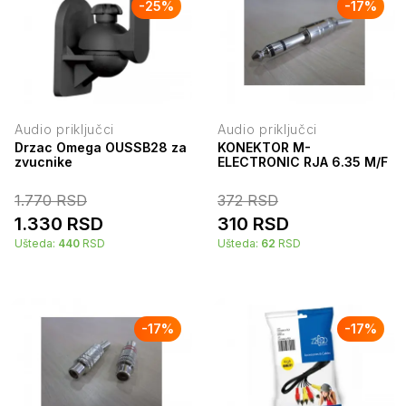
-
25
%
-
17
%
Audio priključci
Audio priključci
Drzac Omega OUSSB28 za
KONEKTOR M-
zvucnike
ELECTRONIC RJA 6.35 M/F
1.770
RSD
372
RSD
1.330
RSD
310
RSD
Ušteda:
440
RSD
Ušteda:
62
RSD
-
17
%
-
17
%