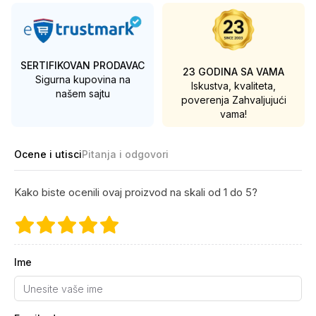
SERTIFIKOVAN PRODAVAC
23 GODINA SA VAMA
Sigurna kupovina na
Iskustva, kvaliteta,
našem sajtu
poverenja
Zahvaljujući
vama!
Ocene i utisci
Pitanja i odgovori
Kako biste ocenili ovaj proizvod na skali od 1 do 5?
Ime