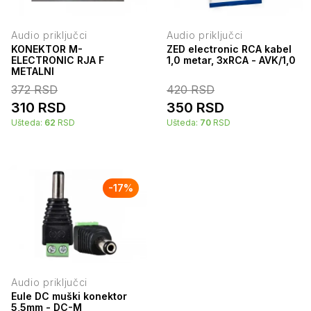
Audio priključci
Audio priključci
KONEKTOR M-
ZED electronic RCA kabel
ELECTRONIC RJA F
1,0 metar, 3xRCA - AVK/1,0
METALNI
372
RSD
420
RSD
310
RSD
350
RSD
Ušteda:
62
RSD
Ušteda:
70
RSD
-
17
%
Audio priključci
Eule DC muški konektor
5,5mm - DC-M