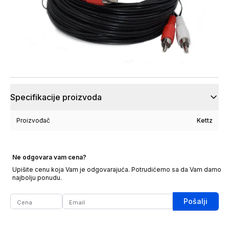
Specifikacije proizvoda
Proizvođač
Kettz
Ne odgovara vam cena?
Upišite cenu koja Vam je odgovarajuća. Potrudićemo sa da Vam damo
najbolju ponudu.
Pošalji