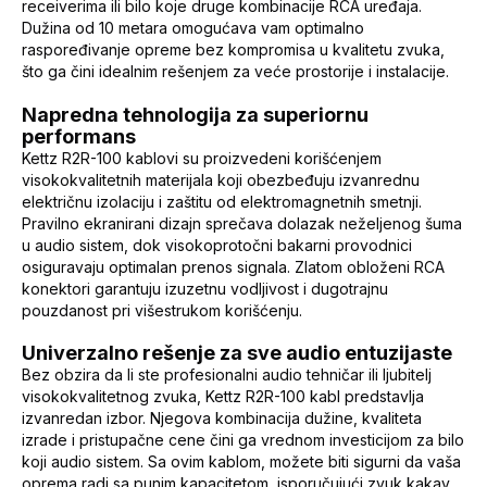
receiverima ili bilo koje druge kombinacije RCA uređaja.
Dužina od 10 metara omogućava vam optimalno
raspoređivanje opreme bez kompromisa u kvalitetu zvuka,
što ga čini idealnim rešenjem za veće prostorije i instalacije.
Napredna tehnologija za superiornu
performans
Kettz R2R-100 kablovi su proizvedeni korišćenjem
visokokvalitetnih materijala koji obezbeđuju izvanrednu
električnu izolaciju i zaštitu od elektromagnetnih smetnji.
Pravilno ekranirani dizajn sprečava dolazak neželjenog šuma
u audio sistem, dok visokoprotočni bakarni provodnici
osiguravaju optimalan prenos signala. Zlatom obloženi RCA
konektori garantuju izuzetnu vodljivost i dugotrajnu
pouzdanost pri višestrukom korišćenju.
Univerzalno rešenje za sve audio entuzijaste
Bez obzira da li ste profesionalni audio tehničar ili ljubitelj
visokokvalitetnog zvuka, Kettz R2R-100 kabl predstavlja
izvanredan izbor. Njegova kombinacija dužine, kvaliteta
izrade i pristupačne cene čini ga vrednom investicijom za bilo
koji audio sistem. Sa ovim kablom, možete biti sigurni da vaša
oprema radi sa punim kapacitetom, isporučujući zvuk kakav