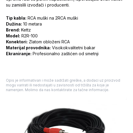
su zamislili izvođači i producenti.
Tip kabla:
RCA muški na 2RCA muški
Dužina:
10 metara
Brend:
Kettz
Model:
R2R-100
Konektori:
Zlatom obloženi RCA
Materijal provodnika:
Visokokvalitetni bakar
Ekraniranje:
Profesionalno zaštićen od smetnji
Opis je informativan i može sadržati greške, a dodaci uz proizvod
mogu varirati ili nedostajati u zavisnosti od tržišta za koje je
namenjen. Molimo da nas kontaktirate za tačne informacije.